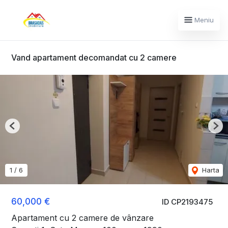
Meniu
Vand apartament decomandat cu 2 camere
Previous
Nex
1
/
6
Harta
60,000 €
ID CP2193475
Apartament cu 2 camere de vânzare