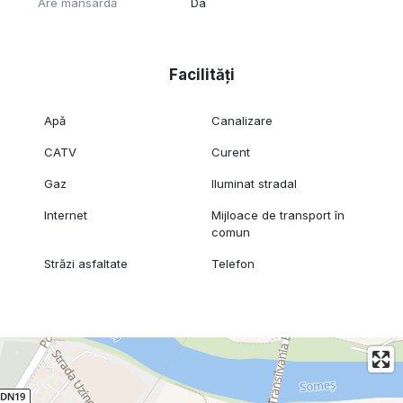
Are mansardă
Da
Facilități
Apă
Canalizare
CATV
Curent
Gaz
Iluminat stradal
Internet
Mijloace de transport în
comun
Străzi asfaltate
Telefon