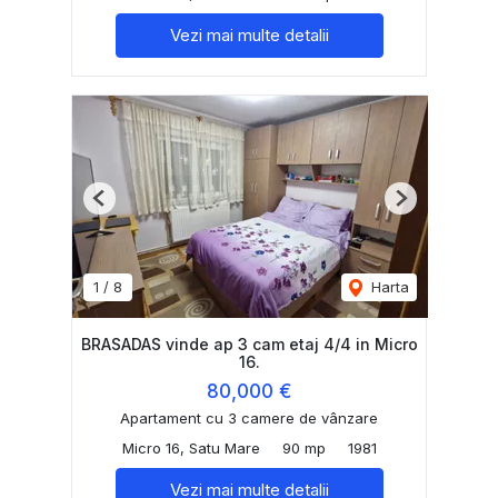
Vezi mai multe detalii
Previous
Next
1
/
8
Harta
BRASADAS vinde ap 3 cam etaj 4/4 in Micro
16.
80,000 €
Apartament cu 3 camere de vânzare
Micro 16, Satu Mare
90 mp
1981
Vezi mai multe detalii