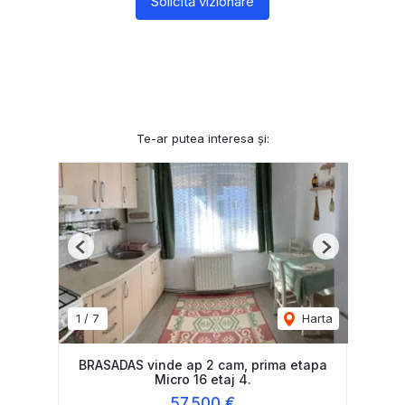
Solicită vizionare
Te-ar putea interesa și:
Previous
Next
1
/
7
Harta
BRASADAS vinde ap 2 cam, prima etapa
Micro 16 etaj 4.
57,500 €