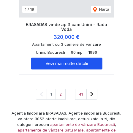
1
/
19
Harta
BRASADAS vinde ap 3 cam Unirii - Radu
Voda
320,000 €
Apartament cu 3 camere de vânzare
Unirii, Bucuresti
90 mp
1996
Vezi mai multe detalii
Pagina anterioară
...
Pagina următoare
1
2
41
Agenția Imobiliara BRASADAS, Agenție imobiliară Bucuresti,
va ofera 3052 oferte imobiliare, actualizate la zi, din
categorii precum
apartamente de vânzare Bucuresti
,
apartamente de vânzare Satu Mare
,
apartamente de