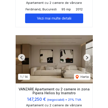
Apartament cu 2 camere de vânzare
Ferdinand, Bucuresti
95 mp
2012
Vezi mai multe detalii
Previous
Next
1
/
14
Harta
VANZARE Apartament cu 2 camere in zona
Pipera Helios by Inamstro
147,250 €
(negociabil) + 21% TVA
Apartament cu 2 camere de vânzare