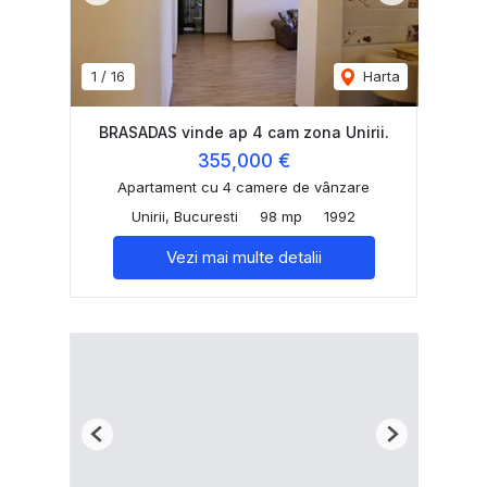
1
/
16
Harta
BRASADAS vinde ap 4 cam zona Unirii.
355,000 €
Apartament cu 4 camere de vânzare
Unirii, Bucuresti
98 mp
1992
Vezi mai multe detalii
Previous
Next