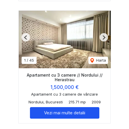
Previous
Next
1
/
45
Harta
Apartament cu 3 camere // Nordului //
Herastrau
1,500,000 €
Apartament cu 3 camere de vânzare
Nordului, Bucuresti
215.71 mp
2009
Vezi mai multe detalii