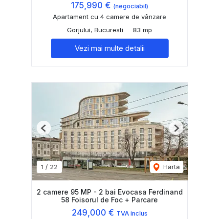
175,990 €
(negociabil)
Apartament cu 4 camere de vânzare
Gorjului, Bucuresti
83 mp
Vezi mai multe detalii
Previous
Next
1
/
22
Harta
2 camere 95 MP - 2 bai Evocasa Ferdinand
58 Foisorul de Foc + Parcare
249,000 €
TVA inclus