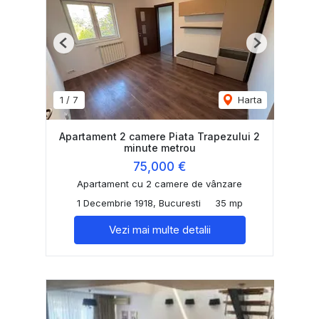
Previous
Next
1
/
7
Harta
Apartament 2 camere Piata Trapezului 2
minute metrou
75,000 €
Apartament cu 2 camere de vânzare
1 Decembrie 1918, Bucuresti
35 mp
Vezi mai multe detalii