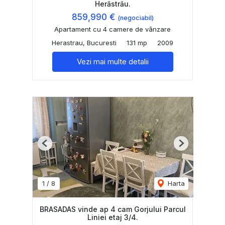
Herăstrău.
859,990 €
(negociabil)
Apartament cu 4 camere de vânzare
Herastrau, Bucuresti
131 mp
2009
Vezi mai multe detalii
Previous
Next
1
/
8
Harta
BRASADAS vinde ap 4 cam Gorjului Parcul
Liniei etaj 3/4.