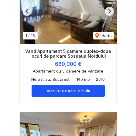
Previous
Next
1
/
16
Harta
Vand Apartament 5 camere duplex-doua
locuri de parcare Soseaua Nordului
680,000 €
Apartament cu 5 camere de vânzare
Herastrau, Bucuresti
140 mp
2010
Vezi mai multe detalii