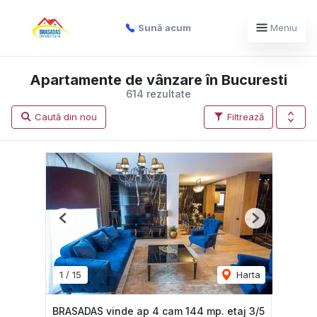
Sună acum
Meniu
Apartamente de vânzare în Bucuresti
614 rezultate
Caută din nou
Filtrează
Previous
Next
1
/
15
Harta
BRASADAS vinde ap 4 cam 144 mp. etaj 3/5