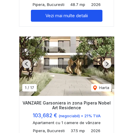
Pipera, Bucuresti
48.7 mp
2026
Vezi mai multe detalii
Previous
Next
1
/
17
Harta
VANZARE Garsoniera in zona Pipera Nobel
Art Residence
103,682 €
(negociabil) + 21% TVA
Apartament cu 1 camere de vânzare
Pipera, Bucuresti
37.5 mp
2026