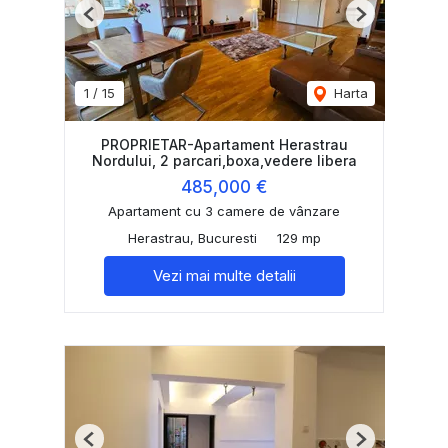
Previous
Next
1
/
15
Harta
PROPRIETAR-Apartament Herastrau
Nordului, 2 parcari,boxa,vedere libera
485,000 €
Apartament cu 3 camere de vânzare
Herastrau, Bucuresti
129 mp
Vezi mai multe detalii
Previous
Next