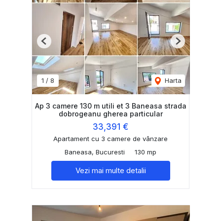
Previous
Next
1
/
8
Harta
Ap 3 camere 130 m utili et 3 Baneasa strada
dobrogeanu gherea particular
33,391 €
Apartament cu 3 camere de vânzare
Baneasa, Bucuresti
130 mp
Vezi mai multe detalii