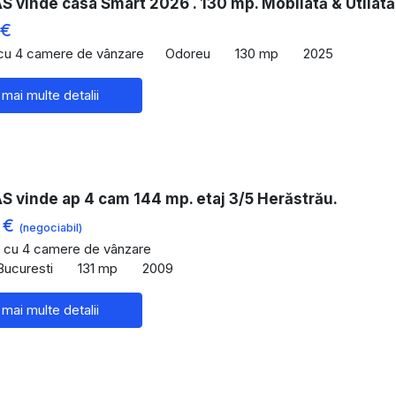
vinde casa Smart 2026 . 130 mp. Mobilată & Utilată
 €
 cu 4 camere de vânzare
Odoreu
130 mp
2025
 mai multe detalii
 vinde ap 4 cam 144 mp. etaj 3/5 Herăstrău.
 €
(negociabil)
 cu 4 camere de vânzare
Bucuresti
131 mp
2009
 mai multe detalii