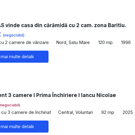
 vinde casa din cărămidă cu 2 cam. zona Baritiu.
€
(negociabil)
 cu 2 camere de vânzare
Nord, Satu Mare
120 mp
1996
 mai multe detalii
t 3 camere I Prima Închiriere I Iancu Nicolae
(negociabil)
cu 3 camere de închiriat
Central, Voluntari
92 mp
2025
 mai multe detalii