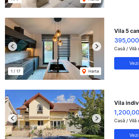
Vila 5 ca
395,00
Casă / Vilă
Previous
Next
Vezi
1
/
17
Harta
Vila indi
1,200,0
Casă / Vilă
Previous
Next
Vezi