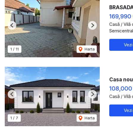
BRASADAS
169,990
Casă / Vilă
Previous
Next
Semicentral
Vezi
1
/
11
Harta
Casa nou
108,000
Casă / Vilă
Previous
Next
Vezi
1
/
7
Harta