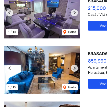
BRASADAS 
215,000
Casă / Vilă
Previous
Next
Vezi
1
/
18
Harta
BRASADAS
859,990
Apartament
Previous
Next
Herastrau, 
Vezi
1
/
15
Harta