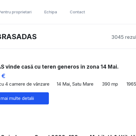
Pentru proprietari
Echipa
Contact
a BRASADAS
3045 rezul
vinde casă cu teren generos in zona 14 Mai.
 €
 cu 4 camere de vânzare
14 Mai, Satu Mare
390 mp
196
 mai multe detalii