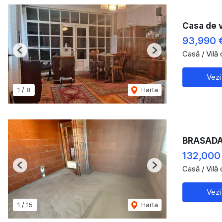
Casa de 
93,990 
Casă / Vilă
Previous
Next
Vezi
1
/
8
Harta
BRASADAS
132,000
Casă / Vilă
Previous
Next
Vezi
1
/
15
Harta