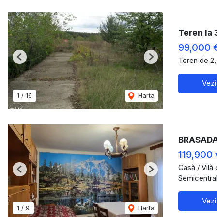
Teren la 
99,000 
Teren de 2
Previous
Next
Vezi
1
/
16
Harta
BRASADAS
119,900 
Casă / Vilă
Previous
Next
Semicentral
Vezi
1
/
9
Harta