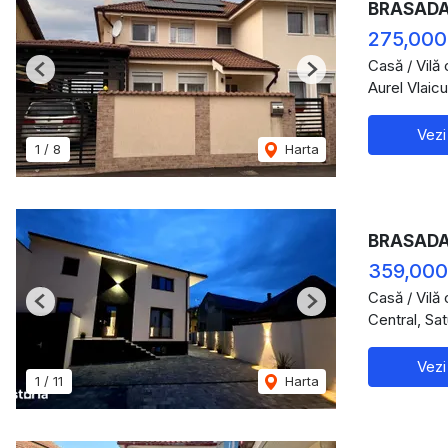
BRASADAS 
275,000
Casă / Vilă
Previous
Next
Aurel Vlaic
Vezi
1
/
8
Harta
BRASADAS
359,000
Casă / Vilă
Previous
Next
Central, Sa
Vezi
1
/
11
Harta