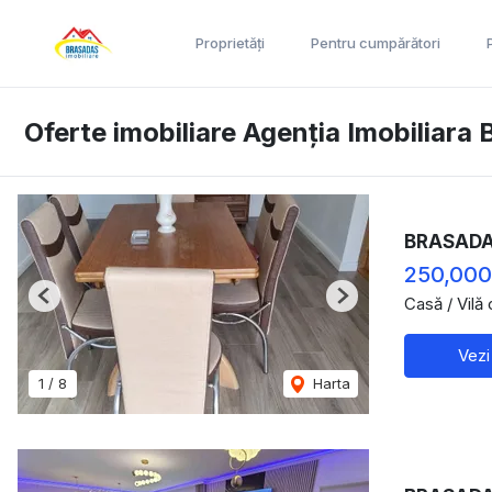
Proprietăți
Pentru cumpărători
Oferte imobiliare Agenția Imobiliar
BRASADAS 
250,000
Casă / Vilă
Previous
Next
Vezi
1
/
8
Harta