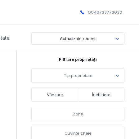
O040733773030
tate
Actualizate recent
Filtrare proprietăți
Tip proprietate
5
Vânzare
Închiriere