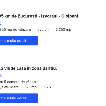
35 km de Bucuresti - Izvorani - Ciolpani
€
,350 mp de vânzare
Izvorani
2,350 mp
 mai multe detalii
 vinde casa in zona Baritiu.
€
 cu 5 camere de vânzare
, Satu Mare
126 mp
1975
 mai multe detalii