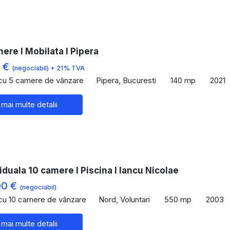
mere I Mobilata I Pipera
0 €
(negociabil) + 21% TVA
 cu 5 camere de vânzare
Pipera, Bucuresti
140 mp
2021
 mai multe detalii
viduala 10 camere I Piscina I Iancu Nicolae
00 €
(negociabil)
 cu 10 camere de vânzare
Nord, Voluntari
550 mp
2003
 mai multe detalii