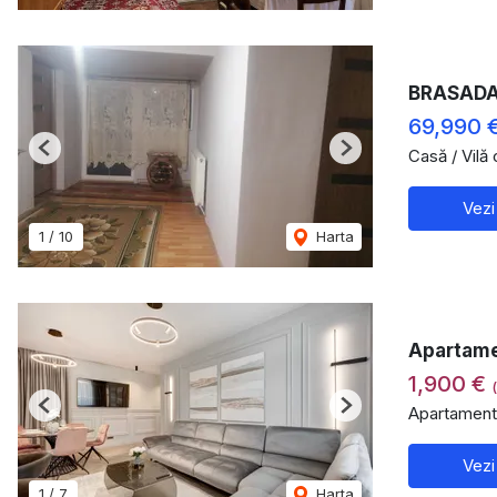
BRASADAS
69,990 
Casă / Vilă
Previous
Next
Vezi
1
/
10
Harta
Apartamen
1,900 €
Apartament 
Previous
Next
Vezi
1
/
7
Harta