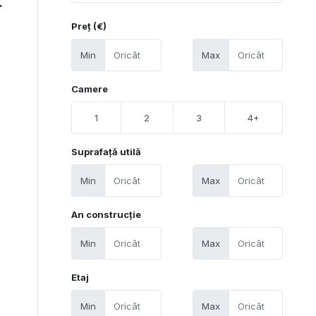
.
Preț (€)
Min
Max
Camere
1
2
3
4+
Suprafață utilă
Min
Max
An construcție
Min
Max
Etaj
Min
Max