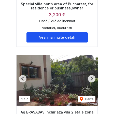
Special villa north area of Bucharest, for
residence or business,owner
3,200 €
Casă / Vilă de închiriat
Victoriei, Bucuresti
Vezi mai multe detalii
Previous
Next
1
/
7
Harta
Ag BRASADAS închiriază vila 2 etaje zona