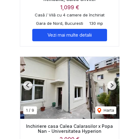
1,099 €
Casă / Vilă cu 4 camere de închiriat
Gara de Nord, Bucuresti
130 mp
Vezi mai multe detalii
Previous
Next
1
/
9
Harta
Inchiriere casa Calea Calarasilor x Popa
Nan - Universitatea Hyperion