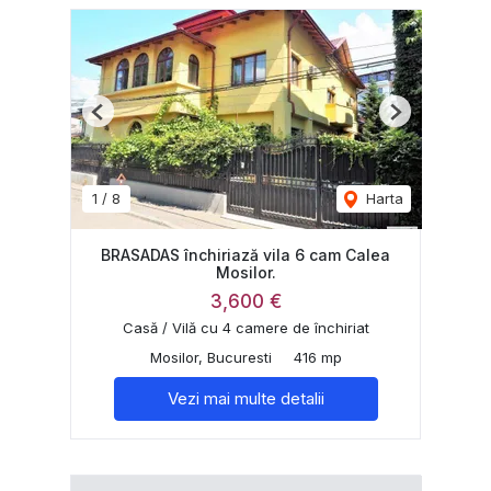
Previous
Next
1
/
8
Harta
BRASADAS închiriază vila 6 cam Calea
Mosilor.
3,600 €
Casă / Vilă cu 4 camere de închiriat
Mosilor, Bucuresti
416 mp
Vezi mai multe detalii