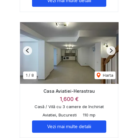
Vezi mai multe detalii
Previous
Next
1
/
8
Harta
Casa Aviatiei-Herastrau
1,600 €
Casă / Vilă cu 3 camere de închiriat
Aviatiei, Bucuresti
110 mp
Vezi mai multe detalii