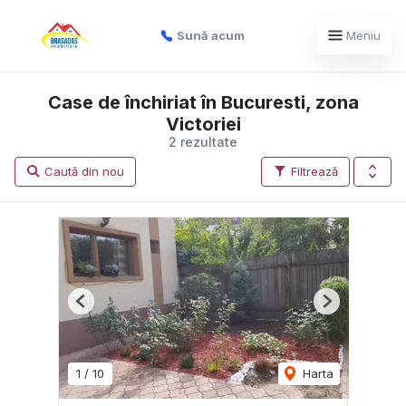
Sună acum
Meniu
Case de închiriat în Bucuresti, zona
Victoriei
2 rezultate
Caută din nou
Filtrează
Previous
Next
1
/
10
Harta