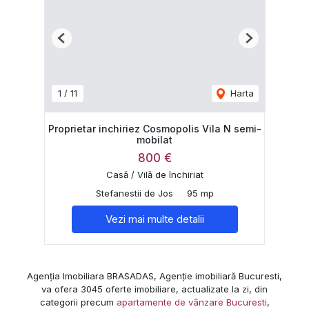
Previous
Next
1
/
11
Harta
Proprietar inchiriez Cosmopolis Vila N semi-
mobilat
800 €
Casă / Vilă de închiriat
Stefanestii de Jos
95 mp
Vezi mai multe detalii
Agenția Imobiliara BRASADAS, Agenție imobiliară Bucuresti,
va ofera 3045 oferte imobiliare, actualizate la zi, din
categorii precum
apartamente de vânzare Bucuresti
,