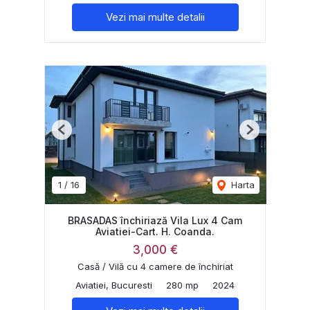
Vezi mai multe detalii
Previous
Next
1
/
16
Harta
BRASADAS închiriază Vila Lux 4 Cam
Aviatiei-Cart. H. Coanda.
3,000 €
Casă / Vilă cu 4 camere de închiriat
Aviatiei, Bucuresti
280 mp
2024