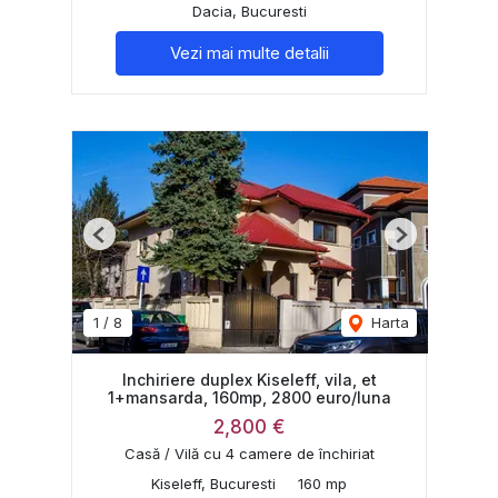
Dacia, Bucuresti
Vezi mai multe detalii
Previous
Next
1
/
8
Harta
Inchiriere duplex Kiseleff, vila, et
1+mansarda, 160mp, 2800 euro/luna
2,800 €
Casă / Vilă cu 4 camere de închiriat
Kiseleff, Bucuresti
160 mp