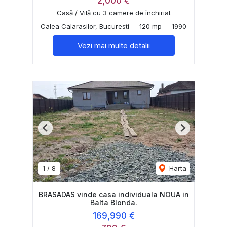
2,000 €
Casă / Vilă cu 3 camere de închiriat
Calea Calarasilor, Bucuresti
120 mp
1990
Vezi mai multe detalii
Previous
Next
1
/
8
Harta
BRASADAS vinde casa individuala NOUA in
Balta Blonda.
169,990 €