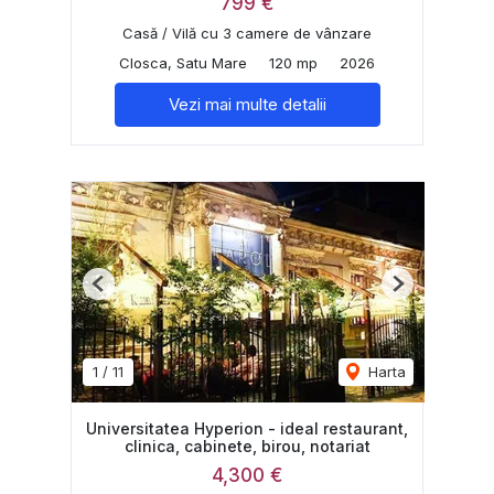
799 €
Casă / Vilă cu 3 camere de vânzare
Closca, Satu Mare
120 mp
2026
Vezi mai multe detalii
Previous
Next
1
/
11
Harta
Universitatea Hyperion - ideal restaurant,
clinica, cabinete, birou, notariat
4,300 €