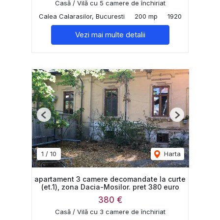
Casă / Vilă cu 5 camere de închiriat
Calea Calarasilor, Bucuresti
200 mp
1920
Vezi mai multe detalii
Previous
Next
1
/
10
Harta
apartament 3 camere decomandate la curte
(et.1), zona Dacia-Mosilor. pret 380 euro
380 €
Casă / Vilă cu 3 camere de închiriat