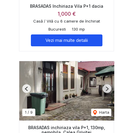
BRASADAS Inchiriaza Vila P+1 dacia
1,000 €
Casă / Vilă cu 6 camere de închiriat
Bucuresti
130 mp
Vezi mai multe detalii
Previous
Next
1
/
9
Harta
BRASADAS inchiriaza vila P+1, 130mp,
nemobila, Calea Grivitei