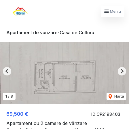
Meniu
Apartament de vanzare-Casa de Cultura
Previous
Nex
1
/
8
Harta
69,500 €
ID CP2193403
Apartament cu 2 camere de vânzare