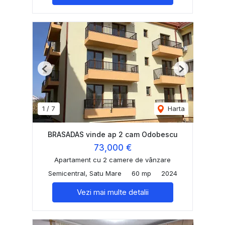
Previous
Next
1
/
7
Harta
BRASADAS vinde ap 2 cam Odobescu
73,000 €
Apartament cu 2 camere de vânzare
Semicentral, Satu Mare
60 mp
2024
Vezi mai multe detalii