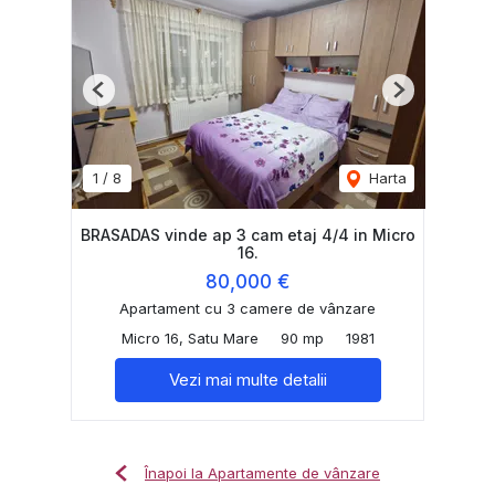
Previous
Next
1
/
8
Harta
BRASADAS vinde ap 3 cam etaj 4/4 in Micro
16.
80,000 €
Apartament cu 3 camere de vânzare
Micro 16, Satu Mare
90 mp
1981
Vezi mai multe detalii
Înapoi la Apartamente de vânzare