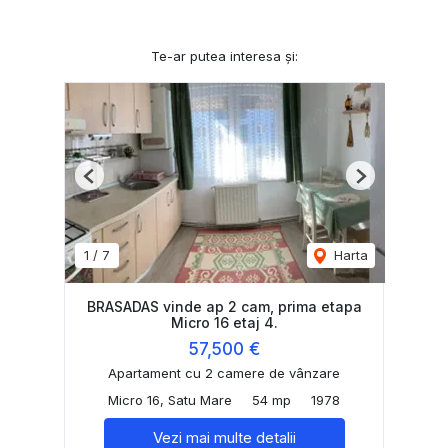
Te-ar putea interesa și:
Previous
Next
1
/
7
Harta
BRASADAS vinde ap 2 cam, prima etapa
Micro 16 etaj 4.
57,500 €
Apartament cu 2 camere de vânzare
Micro 16, Satu Mare
54 mp
1978
Vezi mai multe detalii