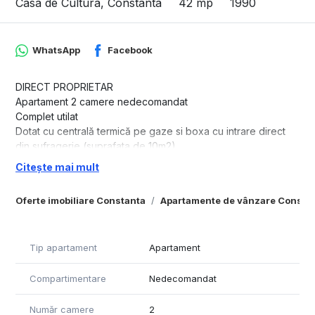
Casa de Cultura, Constanta
42 mp
1990
WhatsApp
Facebook
DIRECT PROPRIETAR
Apartament 2 camere nedecomandat
Complet utilat
Dotat cu centrală termică pe gaze si boxa cu intrare direct
din sufragerie (suprafata de 10m2)
In zona exista piata, farmacii, scoli, gradinite, supermarketuri,
Citește mai mult
parcuri
La doar câțiva pași de stația de autobuz
Oferte imobiliare Constanta
Apartamente de vânzare Consta
Situat la parterul unui bloc cu 4 etaje
Beneficiază de lumină naturală
Tip apartament
Apartament
Compartimentare
Nedecomandat
Număr camere
2