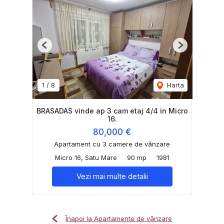
Previous
Next
1
/
8
Harta
BRASADAS vinde ap 3 cam etaj 4/4 in Micro
16.
80,000 €
Apartament cu 3 camere de vânzare
Micro 16, Satu Mare
90 mp
1981
Vezi mai multe detalii
Înapoi la Apartamente de vânzare