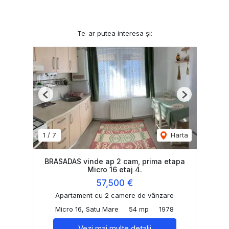
Te-ar putea interesa și:
Previous
Next
1
/
7
Harta
BRASADAS vinde ap 2 cam, prima etapa
Micro 16 etaj 4.
57,500 €
Apartament cu 2 camere de vânzare
Micro 16, Satu Mare
54 mp
1978
Vezi mai multe detalii