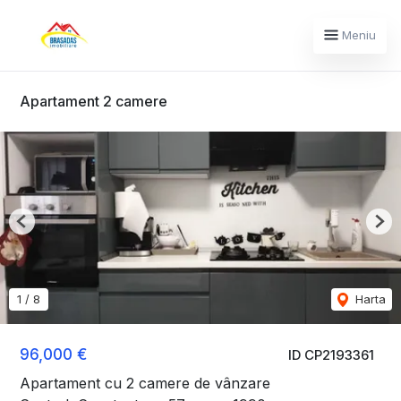
Meniu
Apartament 2 camere
Previous
Nex
1
/
8
Harta
96,000 €
ID CP2193361
Apartament cu 2 camere de vânzare