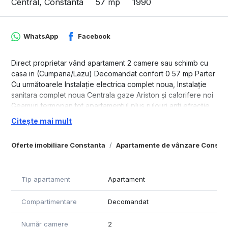
Central, Constanta
57 mp
1990
WhatsApp
Facebook
Direct proprietar vând apartament 2 camere sau schimb cu
casa in (Cumpana/Lazu) Decomandat confort 0 57 mp Parter
Cu următoarele Instalație electrica complet noua, Instalație
sanitara complet noua Centrala gaze Ariston și calorifere noi
Geamuri termopan tot apartamentul plus rulouri anti efracție
la toate geamurile Izolație exterioara Usi noi întrare+camere
Citește mai mult
Scurgere proprie (separata de ce-a a blocului] Mobila pe
comanda de ce-a mai înaltă calitate si in (bucătărie+baie
Oferte imobiliare Constanta
Apartamente de vânzare Consta
MDF VOPSIT) Electrocasnice (masina spalat vase-masina
spălat rufe-cuptor electric ) Gradina în fata apartamentului
(Nu este proprietate ) Este la 2 minute de mers pe jos de Lidl
Tip apartament
Apartament
,piața, stație Ratc , școală. Gradinita ,farmacie ,bănci , parc
Zona km5 Rog și ofer seriozitate, mai multe detalii privat
Compartimentare
Decomandat
Mulțumesc
Număr camere
2