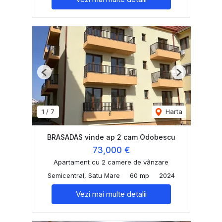
Previous
Next
1
/
7
Harta
BRASADAS vinde ap 2 cam Odobescu
73,000 €
Apartament cu 2 camere de vânzare
Semicentral, Satu Mare
60 mp
2024
Vezi mai multe detalii