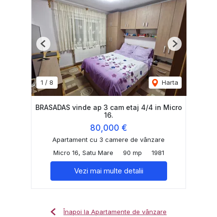
Previous
Next
1
/
8
Harta
BRASADAS vinde ap 3 cam etaj 4/4 in Micro
16.
80,000 €
Apartament cu 3 camere de vânzare
Micro 16, Satu Mare
90 mp
1981
Vezi mai multe detalii
Înapoi la Apartamente de vânzare