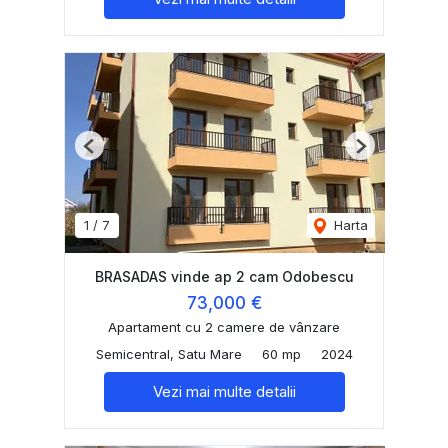
Previous
Next
1
/
7
Harta
BRASADAS vinde ap 2 cam Odobescu
73,000 €
Apartament cu 2 camere de vânzare
Semicentral, Satu Mare
60 mp
2024
Vezi mai multe detalii