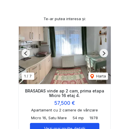
Te-ar putea interesa și:
Previous
Next
1
/
7
Harta
BRASADAS vinde ap 2 cam, prima etapa
Micro 16 etaj 4.
57,500 €
Apartament cu 2 camere de vânzare
Micro 16, Satu Mare
54 mp
1978
Vezi mai multe detalii