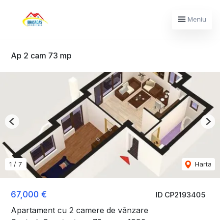
Meniu
Ap 2 cam 73 mp
Previous
Nex
1
/
7
Harta
67,000 €
ID CP2193405
Apartament cu 2 camere de vânzare