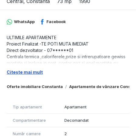
Central, Constanta
73 mp
1990
WhatsApp
Facebook
ULTIMILE APARTAMENTE
Proiect Finalizat -TE POTI MUTA IMEDIAT
Direct dezvoltator - 07******01
Centrala termica ,caloriferele,prize si intrerupatoare gewiss
montate si incluse in pret ,contor gaz si enel montate cu
contracte active
Citește mai mult
Fortuna Residence II este un concept de locuințe moderne
Oferte imobiliare Constanta
Apartamente de vânzare Consta
cu accent atât pe funcționalitatea spațiului cât și pe calitatea
materialelor. Proiectul Fortuna Residence II a luat naștere din
dorința de a crea locuințe moderne, spațioase, un loc unde
să te simți cu adevarat acasă.
Tip apartament
Apartament
Proiectul este situat pe Strada Eugen Lovinescu – zona Elvila
Compartimentare
Decomandat
și oferă viitorilor rezidenți multiple facilități: zonă liniștită cu
trafic redus, loc de joacă pentru copii, acces facil către:
Număr camere
2