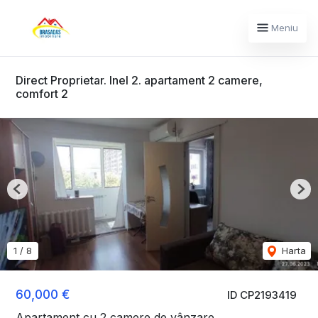
Meniu
Direct Proprietar. Inel 2. apartament 2 camere,
comfort 2
Previous
Nex
1
/
8
Harta
60,000 €
ID CP2193419
Apartament cu 2 camere de vânzare