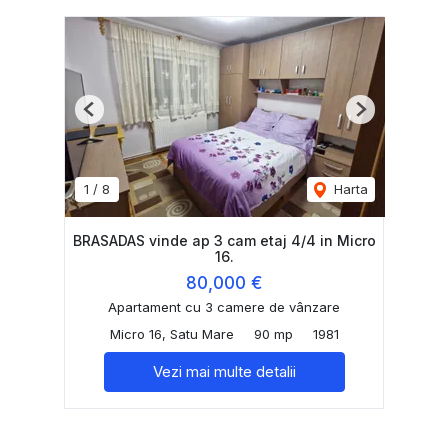
Previous
Next
1
/
8
Harta
BRASADAS vinde ap 3 cam etaj 4/4 in Micro
16.
80,000 €
Apartament cu 3 camere de vânzare
Micro 16, Satu Mare
90 mp
1981
Vezi mai multe detalii