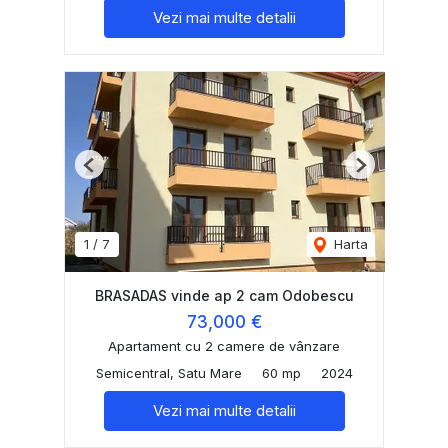
Vezi mai multe detalii
Previous
Next
1
/
7
Harta
BRASADAS vinde ap 2 cam Odobescu
73,000 €
Apartament cu 2 camere de vânzare
Semicentral, Satu Mare
60 mp
2024
Vezi mai multe detalii