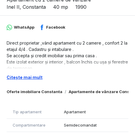
Inel II, Constanta
40 mp
1990
WhatsApp
Facebook
Direct proprietar ,vând apartament cu 2 camere , confort 2 la
etajul 4/4 . Cadastru și intabulare .
Se accepta și credit imobiliar sau prima casa .
Este izolat exterior și interior , balcon închis cu ușa și ferestre
de termopan .
Apartamentul are incălzire în sistem de termoficare, gaze în
Citește mai mult
curs de montare , aparat de aer condiționat cu funcție de
răcire și incălzire , uși celulare noi , parchet, gresie și faianță
Oferte imobiliare Constanta
Apartamente de vânzare Consta
, ușa metalică și interfon .
Se vinde parțial mobilat și utilat .
In apropiere școli, grădinițe, magazine , restaurant .
Tip apartament
Apartament
Rog seriozitate!
Compartimentare
Semidecomandat