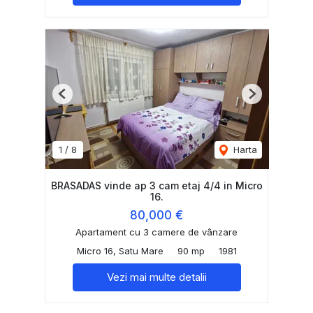
Previous
Next
1
/
8
Harta
BRASADAS vinde ap 3 cam etaj 4/4 in Micro
16.
80,000 €
Apartament cu 3 camere de vânzare
Micro 16, Satu Mare
90 mp
1981
Vezi mai multe detalii