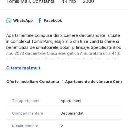
Tomis Mall, Constanta
44 mp
2000
WhatsApp
Facebook
Apartamentele compuse din 2 camere decomandate, situate
în complexul Tomis Park, etaj 2 si 5 din 8,se vând la cheie și
beneficiază de următoarele dotări și finisaje: Specificații Bloc
nou 2023 decembrie Clasa energetica A Suprafata utila 44,0
m2 Numar camere 2 Numar bai 1 / complet echipata: vas WC
Roca, obiecte sanitare Ferro Confort Lux Incalzire centrala
Citește mai mult
proprie Numar bucatarii 1 Amenajare strazi Asfaltate,Iluminat
stradal Utilitati generale Apa,Canalizare,Curent,Gaz Sistem
Oferte imobiliare Constanta
Apartamente de vânzare Consta
incalzire Calorifere,montate, Centrala proprie Climatizare Aer
conditionat Ferestre geam termopan PVC geam tripan Low-E
Usa intrare Metal antiefracție Izolatii termice Exterior Podele
Tip apartament
Apartament
pardoseli placate cu plăci ceramice parchet laminat Pereti
Vopsea lavabila Aparataj electric Gewiss. Eglo Dotari imobil
Compartimentare
Decomandat
Interfon,2 Lifturi Adăpost de apărare civilă Loc joaca copii
circuit inchis , parc Locuri de parcare subterana contra cost
Avantajele zonei: - Complexul VIVO Mall (1 min) -
Număr camere
2