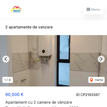
Meniu
2 apartamente de vanzare
Previous
Nex
1
/
8
Harta
90,000 €
ID CP2193367
Apartament cu 2 camere de vânzare