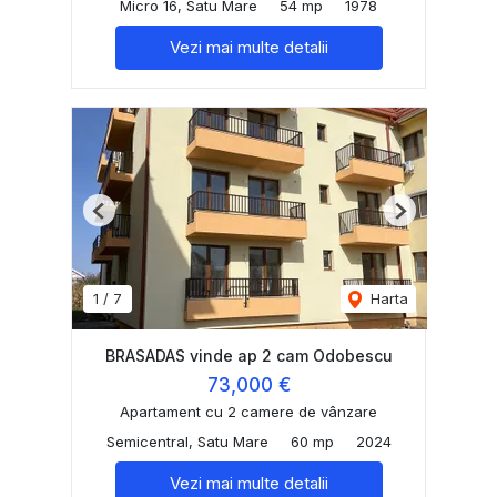
Micro 16, Satu Mare
54 mp
1978
Vezi mai multe detalii
Previous
Next
1
/
7
Harta
BRASADAS vinde ap 2 cam Odobescu
73,000 €
Apartament cu 2 camere de vânzare
Semicentral, Satu Mare
60 mp
2024
Vezi mai multe detalii