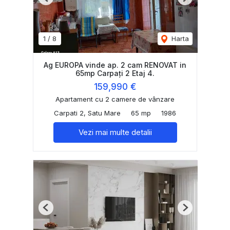
Previous
Next
1
/
8
Harta
Ag EUROPA vinde ap. 2 cam RENOVAT in
65mp Carpați 2 Etaj 4.
159,990 €
Apartament cu 2 camere de vânzare
Carpati 2, Satu Mare
65 mp
1986
Vezi mai multe detalii
Previous
Next