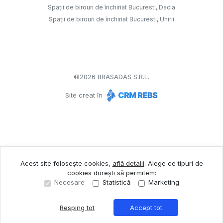
Spații de birouri de închiriat Bucuresti, Dacia
Spații de birouri de închiriat Bucuresti, Unirii
©
2026
BRASADAS S.R.L.
Site creat în
Acest site folosește cookies,
află detalii
.
Alege ce tipuri de
cookies dorești să permitem:
Necesare
Statistică
Marketing
Resping tot
Accept tot
Sună acum
Solicită vizionare