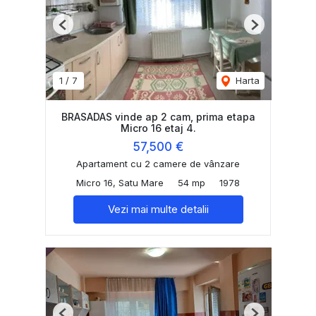
Previous
Next
1
/
7
Harta
BRASADAS vinde ap 2 cam, prima etapa
Micro 16 etaj 4.
57,500 €
Apartament cu 2 camere de vânzare
Micro 16, Satu Mare
54 mp
1978
Vezi mai multe detalii