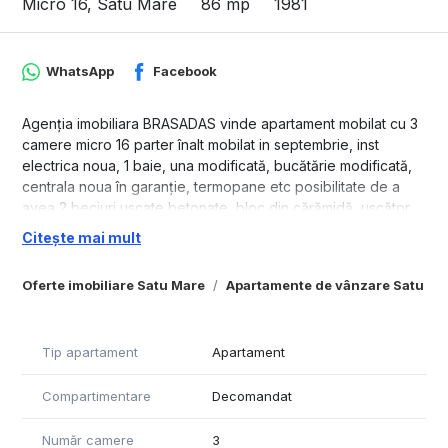
Micro 16, Satu Mare
86 mp
1981
WhatsApp
Facebook
Agenția imobiliara BRASADAS vinde apartament mobilat cu 3
camere micro 16 parter înalt mobilat in septembrie, inst
electrica noua, 1 baie, una modificată, bucătărie modificată,
centrala noua în garanție, termopane etc posibilitate de a
avea 2 beciuri uscate betonate, bloc din cărămidă, uscător
de haine la toate geamurile.
Citește mai mult
Se accepta și la schimb cu 2 cam plus diferența la schimb in
Micro 16 sau Carpați 2 la parter.
Oferte imobiliare Satu Mare
Apartamente de vânzare Satu Ma
Www.brasadas.com.
Tip apartament
Apartament
Compartimentare
Decomandat
Număr camere
3