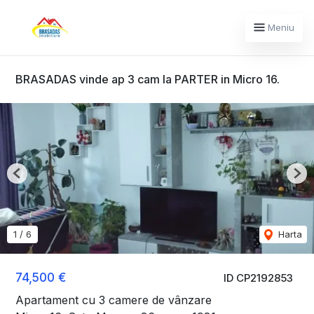
Meniu
BRASADAS vinde ap 3 cam la PARTER in Micro 16.
Previous
Nex
1
/
6
Harta
74,500 €
ID CP2192853
Apartament cu 3 camere de vânzare