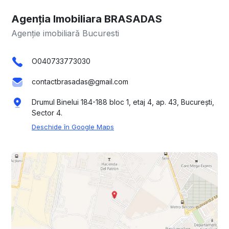
Agenția Imobiliara BRASADAS
Agenție imobiliară Bucuresti
O040733773030
contactbrasadas@gmail.com
Drumul Binelui 184-188 bloc 1, etaj 4, ap. 43, București,
Sector 4.
Deschide în Google Maps