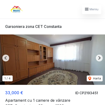
Meniu
Garsoniera zona CET Constanta
Previous
Nex
1
/
4
Harta
33,000 €
ID CP2193451
Apartament cu 1 camere de vânzare