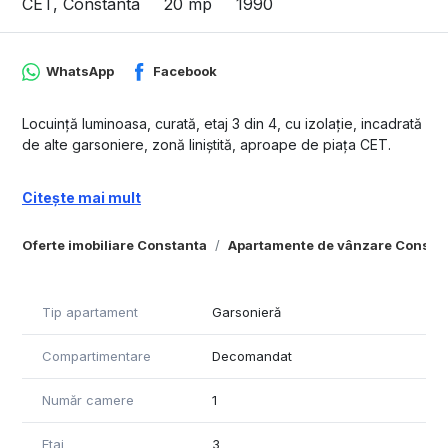
CET, Constanta
20 mp
1990
WhatsApp
Facebook
Locuință luminoasa, curată, etaj 3 din 4, cu izolație, incadrată
de alte garsoniere, zonă liniștită, aproape de piața CET.
Citește mai mult
Oferte imobiliare Constanta
Apartamente de vânzare Consta
Tip apartament
Garsonieră
Compartimentare
Decomandat
Număr camere
1
Etaj
3