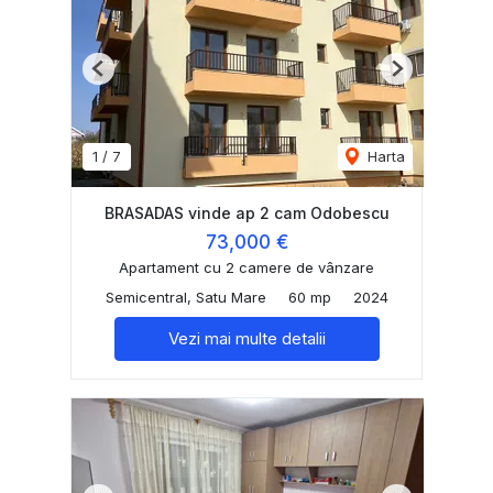
Previous
Next
1
/
7
Harta
BRASADAS vinde ap 2 cam Odobescu
73,000 €
Apartament cu 2 camere de vânzare
Semicentral, Satu Mare
60 mp
2024
Vezi mai multe detalii