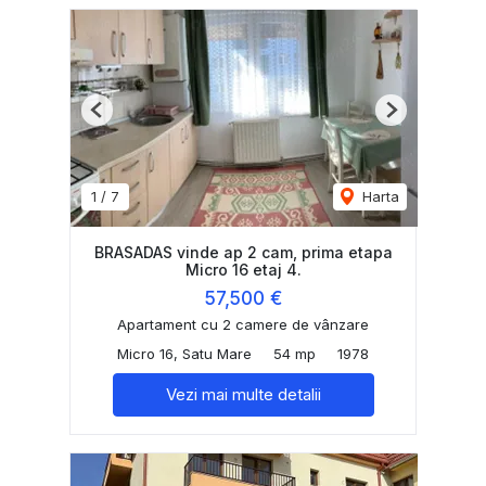
Previous
Next
1
/
7
Harta
BRASADAS vinde ap 2 cam, prima etapa
Micro 16 etaj 4.
57,500 €
Apartament cu 2 camere de vânzare
Micro 16, Satu Mare
54 mp
1978
Vezi mai multe detalii