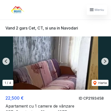
Meniu
Vand 2 gars Cet, CT, si una in Navodari
Previous
Nex
1
/
4
Harta
22,500 €
ID CP2193458
Apartament cu 1 camere de vânzare