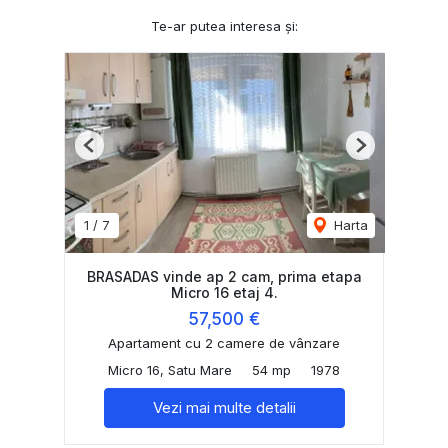
Te-ar putea interesa și:
Previous
Next
1
/
7
Harta
BRASADAS vinde ap 2 cam, prima etapa
Micro 16 etaj 4.
57,500 €
Apartament cu 2 camere de vânzare
Micro 16, Satu Mare
54 mp
1978
Vezi mai multe detalii