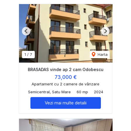
Previous
Next
1
/
7
Harta
BRASADAS vinde ap 2 cam Odobescu
73,000 €
Apartament cu 2 camere de vânzare
Semicentral, Satu Mare
60 mp
2024
Vezi mai multe detalii