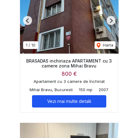
Previous
Next
1
/
10
Harta
BRASADAS inchiriaza APARTAMENT cu 3
camere zona Mihai Bravu
800 €
Apartament cu 3 camere de închiriat
Mihai Bravu, Bucuresti
150 mp
2007
Vezi mai multe detalii