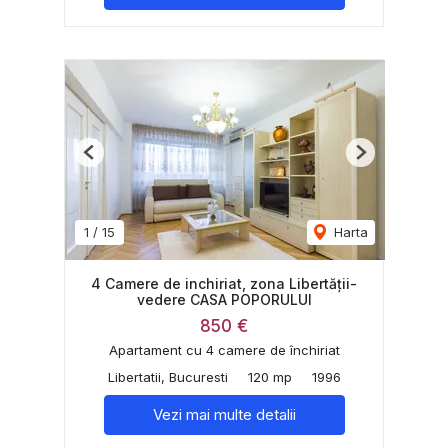
Previous
Next
1
/
15
Harta
4 Camere de inchiriat, zona Libertății-
vedere CASA POPORULUI
850 €
Apartament cu 4 camere de închiriat
Libertatii, Bucuresti
120 mp
1996
Vezi mai multe detalii