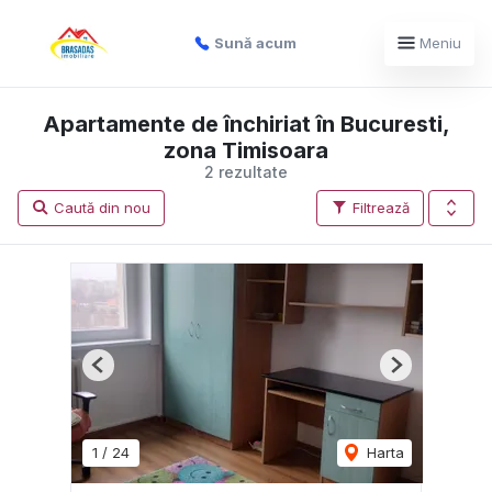
Sună acum
Meniu
Apartamente de închiriat în Bucuresti,
zona Timisoara
2 rezultate
Caută din nou
Filtrează
Previous
Next
1
/
24
Harta