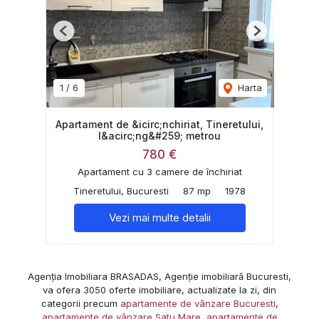
Previous
Next
1
/
6
Harta
Apartament de &icirc;nchiriat, Tineretului,
l&acirc;ng&#259; metrou
780 €
Apartament cu 3 camere de închiriat
Tineretului, Bucuresti
87 mp
1978
Vezi mai multe detalii
Agenția Imobiliara BRASADAS, Agenție imobiliară Bucuresti,
va ofera 3050 oferte imobiliare, actualizate la zi, din
categorii precum
apartamente de vânzare Bucuresti
,
apartamente de vânzare Satu Mare
,
apartamente de