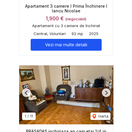
Apartament 3 camere I Prima Închiriere I
Iancu Nicolae
1,900 €
(negociabil)
Apartament cu 3 camere de închiriat
Central, Voluntari
92 mp
2025
Vezi mai multe detalii
Previous
Next
1
/
11
Harta
BRASADAS inchiriaza ap cam etaj 1/4 in