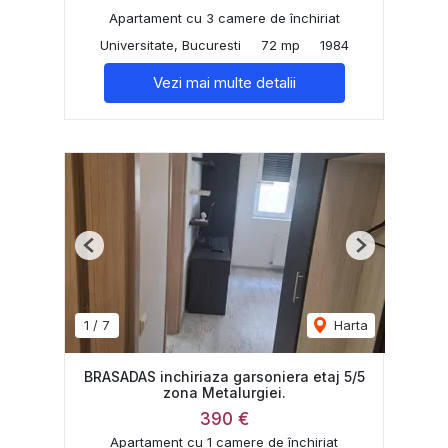
Apartament cu 3 camere de închiriat
Universitate, Bucuresti
72 mp
1984
Vezi mai multe detalii
Previous
Next
1
/
7
Harta
BRASADAS inchiriaza garsoniera etaj 5/5
zona Metalurgiei.
390 €
Apartament cu 1 camere de închiriat