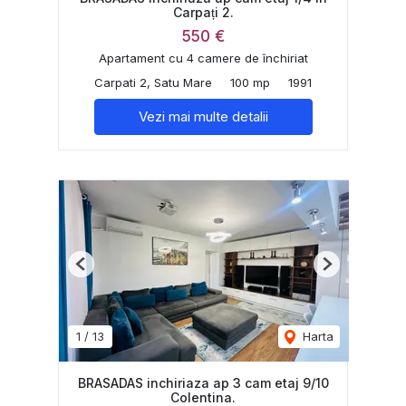
Carpați 2.
550 €
Apartament cu 4 camere de închiriat
Carpati 2, Satu Mare
100 mp
1991
Vezi mai multe detalii
Previous
Next
1
/
13
Harta
BRASADAS inchiriaza ap 3 cam etaj 9/10
Colentina.