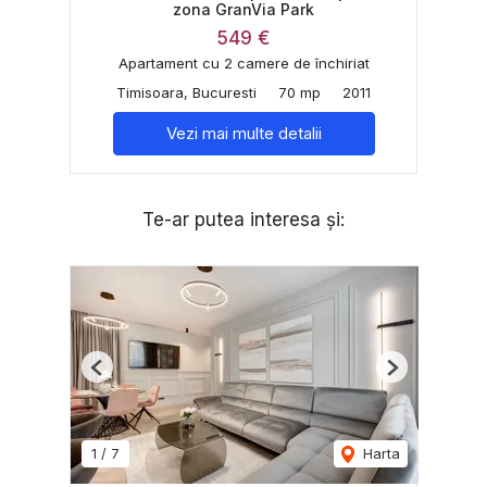
zona GranVia Park
549 €
Apartament cu 2 camere de închiriat
Timisoara, Bucuresti
70 mp
2011
Vezi mai multe detalii
Te-ar putea interesa și:
Previous
Next
1
/
7
Harta