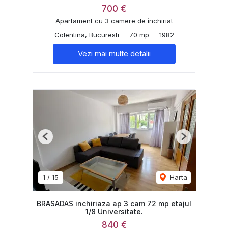
700 €
Apartament cu 3 camere de închiriat
Colentina, Bucuresti
70 mp
1982
Vezi mai multe detalii
Previous
Next
1
/
15
Harta
BRASADAS inchiriaza ap 3 cam 72 mp etajul
1/8 Universitate.
840 €