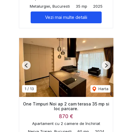
Metalurgiei, Bucuresti
35 mp
2025
Vezi mai multe detalii
Previous
Next
1
/
13
Harta
One Timpuri Noi ap 2 cam terasa 35 mp si
loc parcare.
870 €
Apartament cu 2 camere de închiriat
Nerva Traian, Bucuresti
60 mp
2024