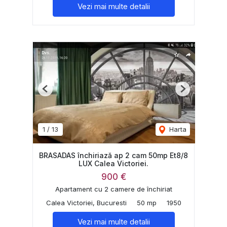
Vezi mai multe detalii
Previous
Next
1
/
13
Harta
BRASADAS închiriază ap 2 cam 50mp Et8/8
LUX Calea Victoriei.
900 €
Apartament cu 2 camere de închiriat
Calea Victoriei, Bucuresti
50 mp
1950
Vezi mai multe detalii