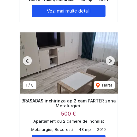
Vezi mai multe detalii
Previous
Next
1
/
8
Harta
BRASADAS inchiriaza ap 2 cam PARTER zona
Metalurgiei.
500 €
Apartament cu 2 camere de închiriat
Metalurgiei, Bucuresti
48 mp
2019