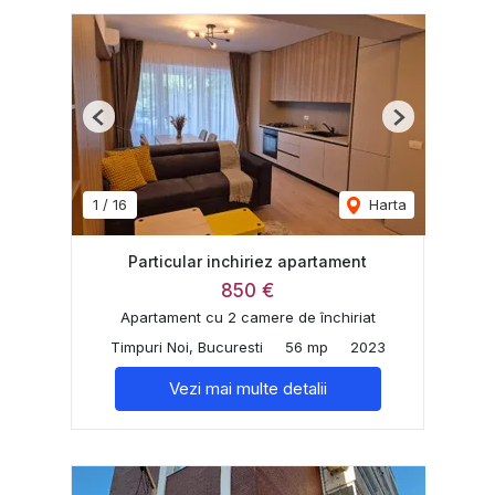
Previous
Next
1
/
16
Harta
Particular inchiriez apartament
850 €
Apartament cu 2 camere de închiriat
Timpuri Noi, Bucuresti
56 mp
2023
Vezi mai multe detalii