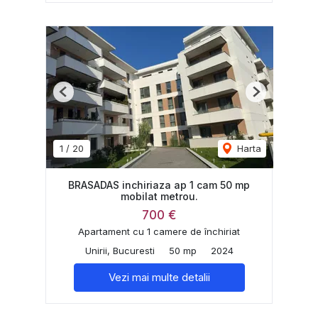
Previous
Next
1
/
20
Harta
BRASADAS inchiriaza ap 1 cam 50 mp
mobilat metrou.
700 €
Apartament cu 1 camere de închiriat
Unirii, Bucuresti
50 mp
2024
Vezi mai multe detalii