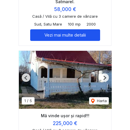
Satmarel.
58,000 €
Casă / Vilă cu 3 camere de vânzare
Sud, Satu Mare
100 mp
2000
Vezi mai multe detalii
Previous
Next
1
/
5
Harta
Mă vinde ușor și rapid!!!
225,000 €