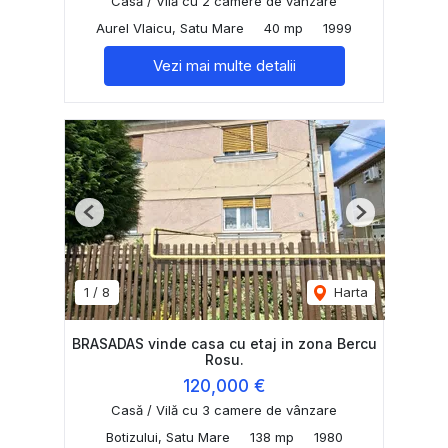
Casă / Vilă cu 2 camere de vânzare
Aurel Vlaicu, Satu Mare
40 mp
1999
Vezi mai multe detalii
Previous
Next
1
/
8
Harta
BRASADAS vinde casa cu etaj in zona Bercu
Rosu.
120,000 €
Casă / Vilă cu 3 camere de vânzare
Botizului, Satu Mare
138 mp
1980