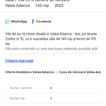
Valea Adanca
140 mp
2022
WhatsApp
Facebook
Vila de lux la cheie situată in Valea Adanca - Iasi, pe strada
Zorilor nr 15, cu o suprafaţa utila de 140 mp şi teren de 515
mp.
Vila este construită cu cele mai bune materiale posibile atât
in ceea ce priveşte structura cât şi finisajele. Aceasta este
compusă din parter + etaj, iar ca acoperiş s-a optat pentru
Citește mai mult
ţigla ceramica Creaton Germania de culoare natur.
Oferte imobiliare Valea Adanca
Case de vânzare Valea Adanc
Imobilul este compartimentat astfel: parter format din Living
spaţios care are acces direct prin usa culisanta spre terasa
din spate, Bucătărie, hol intrare, camera tehnica, baie de
serviciu.
Număr camere
4
Accesul către etaj se realizează printr-o scara spectaculoasa
de tip flotant cu trepte şi podest îmbrăcate in lemn de stejar.
Număr băi
2
De asemenea aceasta are balustrada din sticla transparentă