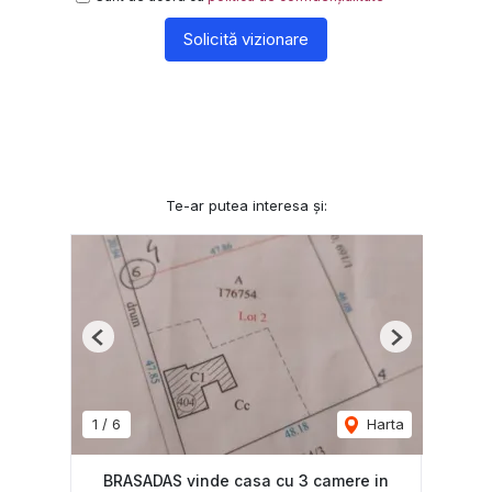
Solicită vizionare
Te-ar putea interesa și:
Previous
Next
1
/
6
Harta
BRASADAS vinde casa cu 3 camere in