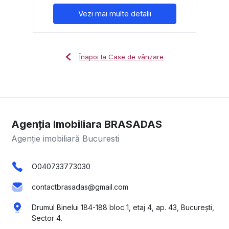
Vezi mai multe detalii
Înapoi la Case de vânzare
Agenția Imobiliara BRASADAS
Agenție imobiliară Bucuresti
O040733773030
contactbrasadas@gmail.com
Drumul Binelui 184-188 bloc 1, etaj 4, ap. 43, București,
Sector 4.