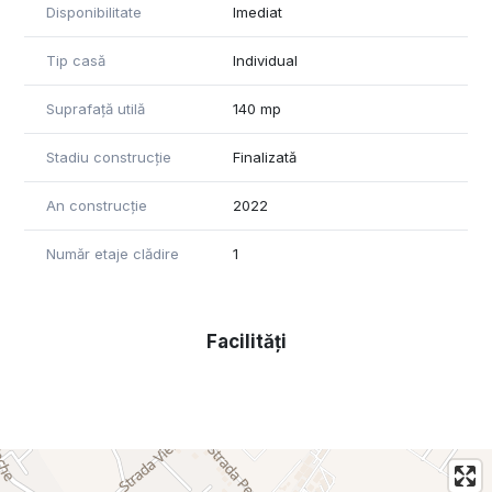
securizata.
Disponibilitate
Imediat
Zona de etaj este compusă din baie, dressing 1, dressing 2,
doua dormitoare cu acces către un balcon cu podea de
Tip casă
Individual
travertin şi balustrada de sticla şi un masterbedroom cu un
balcon cu aceleaşi caracteristici.
Suprafață utilă
140 mp
Toate amenajarile au fost facute cu lux de amanunte pana la
Stadiu construcție
Finalizată
cel mai mic detaliu. Pardoselile atât de la parter cat şi de la
etaj sunt din travertin la Bucătărie şi baia de la parter, din
An construcție
2022
marmura la baia de la etaj şi parchet pentru living, hol,
dressinguri şi dormitoare. Vila dispune de centrala termică in
condensaţie, pe gaz, marca Vaillant Germania şi încălzire prin
Număr etaje clădire
1
pardoseala marca Ivar Italia, atât pe parter cât şi pe etaj.
Tamplaria este Salamander Fereastra ADF gama premium.
Facilități
Pereţii exteriori ai casei sunt izolaţi cu vata minerală bazaltică
Sto Germania. De asemenea decorul casei s-a realizat cu un
produs al aceluiaşi producător german. Pereţii exteriori sunt
suplimentar decoraţi cu piatra naturala.
Construcţia este iluminată la exterior de corpuri de culoare
Alba din aluminiu, fiecare având 2 Leduri care asigura o