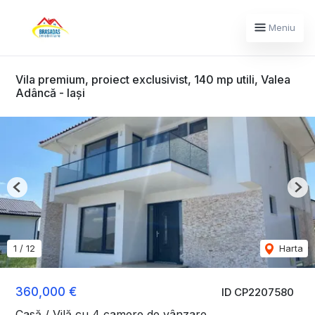
Meniu
Vila premium, proiect exclusivist, 140 mp utili, Valea
Adâncă - Iaşi
Previous
Nex
1
/
12
Harta
360,000 €
ID CP2207580
Casă / Vilă cu 4 camere de vânzare