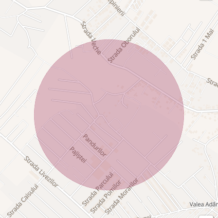
iluminare deosebita pe timpul nopţii.
Gardul frontal este construit din zidărpie şi placat cu aceeaşi
piatra naturala care se regăseşte şi pe Faţadele vilei. De
asemenea accesul auto se realizează printr-o poarta
automatizată cu sistem premium BFT de producţie italiana.
Vila este ideală pentru pretenţioşi, nu a fost construită in
scop de vânzare ci ca locuinţa proprie, de aici si calitatea
deosebita atât a meterialelor folosite cât şi al manoperei.
Aceasta este pentru cei care îşi doresc o construcţie
durabilă in care sa poate locui şi generaţia următoare.
Mutare imediata! Nu ezitaţi sa ne contactaţi pentru vizionare.