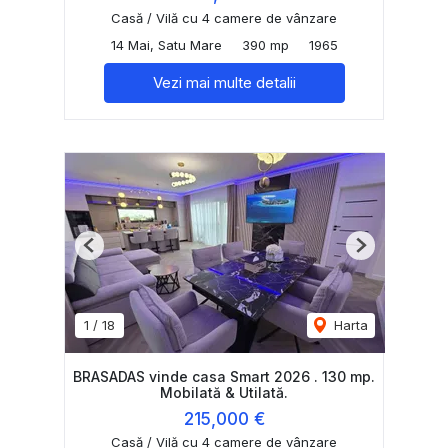
Casă / Vilă cu 4 camere de vânzare
14 Mai, Satu Mare
390 mp
1965
Vezi mai multe detalii
Previous
Next
1
/
18
Harta
BRASADAS vinde casa Smart 2026 . 130 mp.
Mobilată & Utilată.
215,000 €
Casă / Vilă cu 4 camere de vânzare