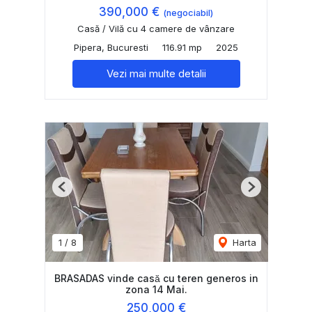
390,000 €
(negociabil)
Casă / Vilă cu 4 camere de vânzare
Pipera, Bucuresti
116.91 mp
2025
Vezi mai multe detalii
Previous
Next
1
/
8
Harta
BRASADAS vinde casă cu teren generos in
zona 14 Mai.
250,000 €