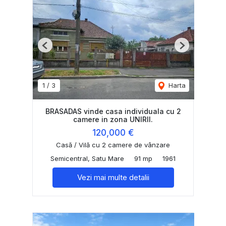
Previous
Next
1
/
3
Harta
BRASADAS vinde casa individuala cu 2
camere in zona UNIRII.
120,000 €
Casă / Vilă cu 2 camere de vânzare
Semicentral, Satu Mare
91 mp
1961
Vezi mai multe detalii