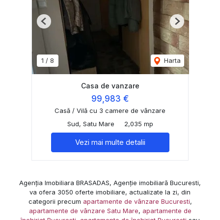
Previous
Next
1
/
8
Harta
Casa de vanzare
99,983 €
Casă / Vilă cu 3 camere de vânzare
Sud, Satu Mare
2,035 mp
Vezi mai multe detalii
Agenția Imobiliara BRASADAS, Agenție imobiliară Bucuresti,
va ofera 3050 oferte imobiliare, actualizate la zi, din
categorii precum
apartamente de vânzare Bucuresti
,
apartamente de vânzare Satu Mare
,
apartamente de
închiriat Bucuresti
,
apartamente de închiriat Bucuresti
sau