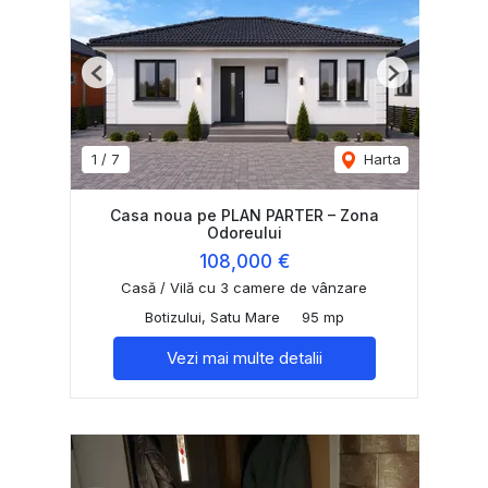
Previous
Next
1
/
7
Harta
Casa noua pe PLAN PARTER – Zona
Odoreului
108,000 €
Casă / Vilă cu 3 camere de vânzare
Botizului, Satu Mare
95 mp
Vezi mai multe detalii