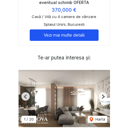
eventual schimb OFERTA
370,000 €
Casă / Vilă cu 4 camere de vânzare
Splaiul Unirii, Bucuresti
Vezi mai multe detalii
Te-ar putea interesa și:
Previous
Next
1
/
20
Harta