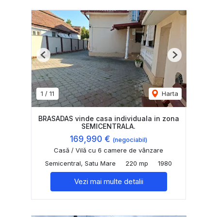
Previous
Next
1
/
11
Harta
BRASADAS vinde casa individuala in zona
SEMICENTRALA.
169,990 €
(negociabil)
Casă / Vilă cu 6 camere de vânzare
Semicentral, Satu Mare
220 mp
1980
Vezi mai multe detalii