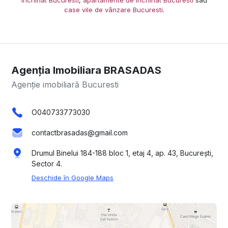
case vile de vânzare Bucuresti
.
Agenția Imobiliara BRASADAS
Agenție imobiliară Bucuresti
O040733773030
contactbrasadas@gmail.com
Drumul Binelui 184-188 bloc 1, etaj 4, ap. 43, București,
Sector 4.
Deschide în Google Maps