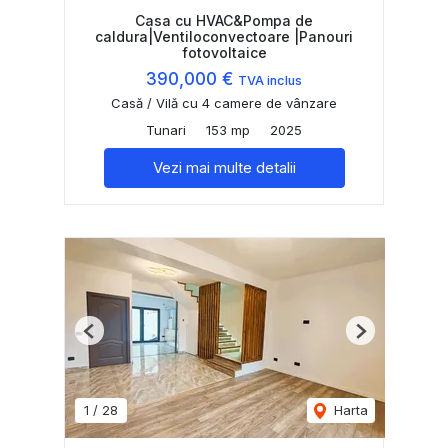
Casa cu HVAC&Pompa de
caldura|Ventiloconvectoare |Panouri
fotovoltaice
390,000 €
TVA inclus
Casă / Vilă cu 4 camere de vânzare
Tunari
153 mp
2025
Vezi mai multe detalii
Previous
Next
1
/
28
Harta