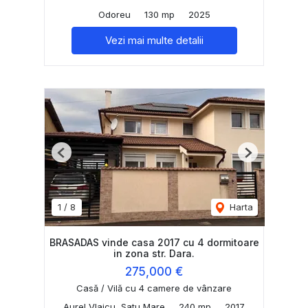
Odoreu
130 mp
2025
Vezi mai multe detalii
Previous
Next
1
/
8
Harta
BRASADAS vinde casa 2017 cu 4 dormitoare
in zona str. Dara.
275,000 €
Casă / Vilă cu 4 camere de vânzare
Aurel Vlaicu, Satu Mare
240 mp
2017