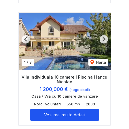
Previous
Next
1
/
8
Harta
Vila individuala 10 camere I Piscina I Iancu
Nicolae
1,200,000 €
(negociabil)
Casă / Vilă cu 10 camere de vânzare
Nord, Voluntari
550 mp
2003
Vezi mai multe detalii