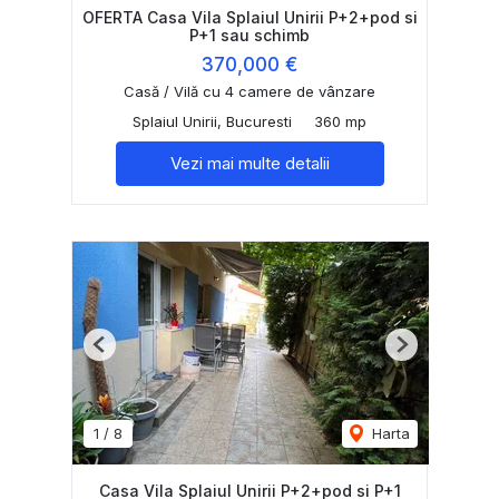
OFERTA Casa Vila Splaiul Unirii P+2+pod si
P+1 sau schimb
370,000 €
Casă / Vilă cu 4 camere de vânzare
Splaiul Unirii, Bucuresti
360 mp
Vezi mai multe detalii
Previous
Next
1
/
8
Harta
Casa Vila Splaiul Unirii P+2+pod si P+1