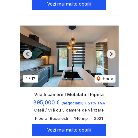
Vezi mai multe detalii
Previous
Next
1
/
17
Harta
Vila 5 camere I Mobilata I Pipera
395,000 €
(negociabil) + 21% TVA
Casă / Vilă cu 5 camere de vânzare
Pipera, Bucuresti
140 mp
2021
Vezi mai multe detalii