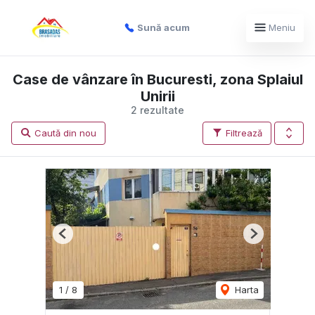
Sună acum
Meniu
Case de vânzare în Bucuresti, zona Splaiul
Unirii
2 rezultate
Caută din nou
Filtrează
Previous
Next
1
/
8
Harta