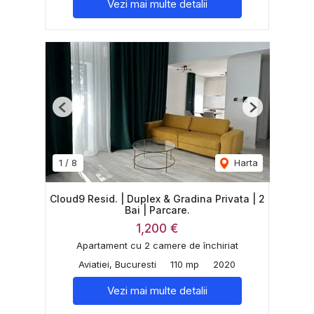
Vezi mai multe detalii
Previous
Next
1
/
8
Harta
Cloud9 Resid. | Duplex & Gradina Privata | 2
Bai | Parcare.
1,200 €
Apartament cu 2 camere de închiriat
Aviatiei, Bucuresti
110 mp
2020
Vezi mai multe detalii