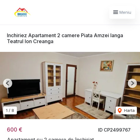
Meniu
Inchiriez Apartament 2 camere Piata Amzei langa
Teatrul Ion Creanga
Previous
Nex
1
/
8
Harta
600 €
ID CP2499767
Apartament cu 2 camere de închiriat