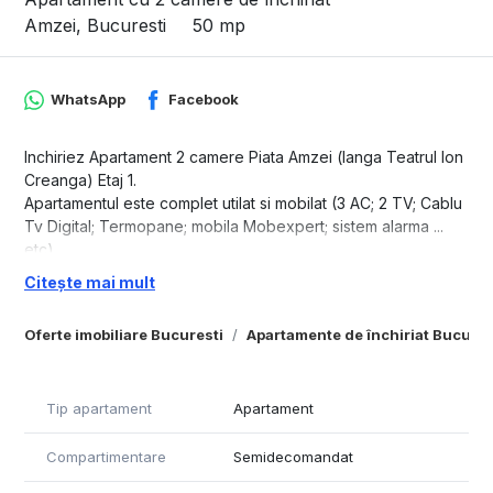
Amzei, Bucuresti
50 mp
WhatsApp
Facebook
Inchiriez Apartament 2 camere Piata Amzei (langa Teatrul Ion
Creanga) Etaj 1.
Apartamentul este complet utilat si mobilat (3 AC; 2 TV; Cablu
Tv Digital; Termopane; mobila Mobexpert; sistem alarma ...
etc)
Bloc este renovat.
Citește mai mult
Nu are risc seismic.
Fara loc de parcare.
Oferte imobiliare Bucuresti
Apartamente de închiriat Bucures
Fara animale de companie.
Fara copii.
Nu inchiriez la firme.
Tip apartament
Apartament
Contract la ANAF.
Compartimentare
Semidecomandat