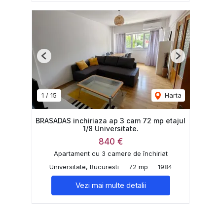
Previous
Next
1
/
15
Harta
BRASADAS inchiriaza ap 3 cam 72 mp etajul
1/8 Universitate.
840 €
Apartament cu 3 camere de închiriat
Universitate, Bucuresti
72 mp
1984
Vezi mai multe detalii