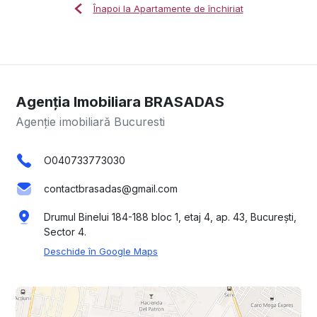
Înapoi la Apartamente de închiriat
Agenția Imobiliara BRASADAS
Agenție imobiliară Bucuresti
O040733773030
contactbrasadas@gmail.com
Drumul Binelui 184-188 bloc 1, etaj 4, ap. 43, București,
Sector 4.
Deschide în Google Maps