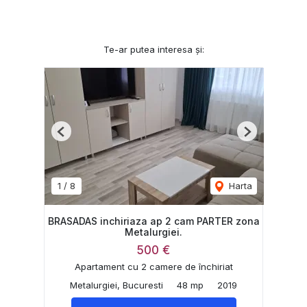
Te-ar putea interesa și:
Previous
Next
1
/
8
Harta
BRASADAS inchiriaza ap 2 cam PARTER zona
Metalurgiei.
500 €
Apartament cu 2 camere de închiriat
Metalurgiei, Bucuresti
48 mp
2019