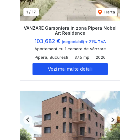
1
/
17
Harta
VANZARE Garsoniera in zona Pipera Nobel
Art Residence
103,682 €
(negociabil) + 21% TVA
Apartament cu 1 camere de vânzare
Pipera, Bucuresti
37.5 mp
2026
Vezi mai multe detalii
Previous
Next