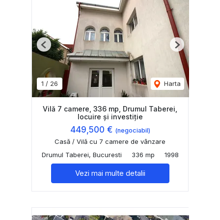
Previous
Next
1
/
26
Harta
Vilă 7 camere, 336 mp, Drumul Taberei,
locuire și investiție
449,500 €
(negociabil)
Casă / Vilă cu 7 camere de vânzare
Drumul Taberei, Bucuresti
336 mp
1998
Vezi mai multe detalii