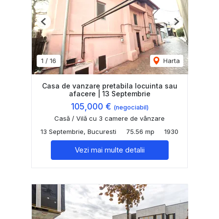
Previous
Next
1
/
16
Harta
Casa de vanzare pretabila locuinta sau
afacere | 13 Septembrie
105,000 €
(negociabil)
Casă / Vilă cu 3 camere de vânzare
13 Septembrie, Bucuresti
75.56 mp
1930
Vezi mai multe detalii