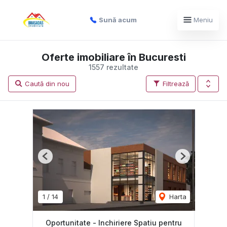
Sună acum
Meniu
Oferte imobiliare în Bucuresti
1557 rezultate
Caută din nou
Filtrează
Previous
Next
1
/
14
Harta
Oportunitate - Inchiriere Spatiu pentru