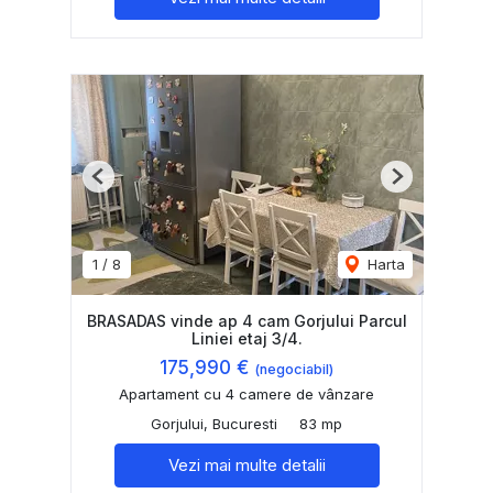
Previous
Next
1
/
8
Harta
BRASADAS vinde ap 4 cam Gorjului Parcul
Liniei etaj 3/4.
175,990 €
(negociabil)
Apartament cu 4 camere de vânzare
Gorjului, Bucuresti
83 mp
Vezi mai multe detalii