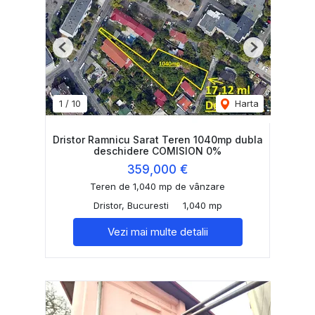
Previous
Next
1
/
10
Harta
Dristor Ramnicu Sarat Teren 1040mp dubla
deschidere COMISION 0%
359,000 €
Teren de 1,040 mp de vânzare
Dristor, Bucuresti
1,040 mp
Vezi mai multe detalii