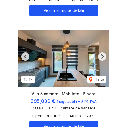
Vezi mai multe detalii
Previous
Next
1
/
17
Harta
Vila 5 camere I Mobilata I Pipera
395,000 €
(negociabil) + 21% TVA
Casă / Vilă cu 5 camere de vânzare
Pipera, Bucuresti
140 mp
2021
Vezi mai multe detalii