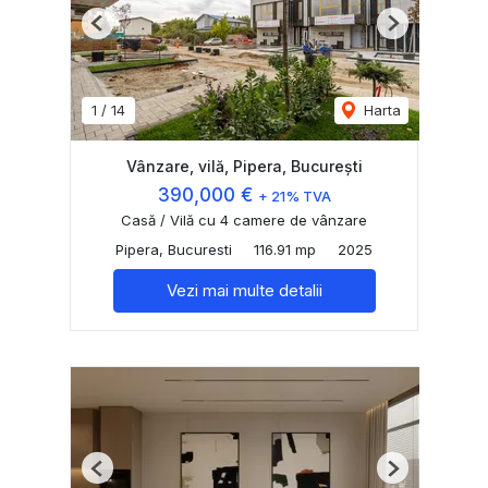
Previous
Next
1
/
14
Harta
Vânzare, vilă, Pipera, București
390,000 €
+ 21% TVA
Casă / Vilă cu 4 camere de vânzare
Pipera, Bucuresti
116.91 mp
2025
Vezi mai multe detalii
Previous
Next