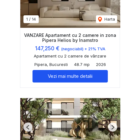
1
/
14
Harta
VANZARE Apartament cu 2 camere in zona
Pipera Helios by Inamstro
147,250 €
(negociabil) + 21% TVA
Apartament cu 2 camere de vânzare
Pipera, Bucuresti
48.7 mp
2026
Vezi mai multe detalii
Previous
Next