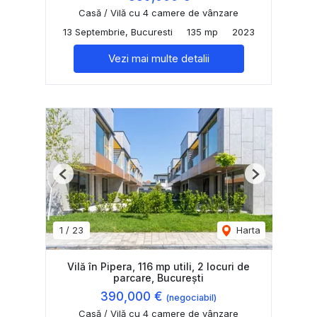
Casă / Vilă cu 4 camere de vânzare
13 Septembrie, Bucuresti
135 mp
2023
Vezi mai multe detalii
Previous
Next
1
/
23
Harta
Vilă în Pipera, 116 mp utili, 2 locuri de
parcare, București
390,000 €
(negociabil)
Casă / Vilă cu 4 camere de vânzare