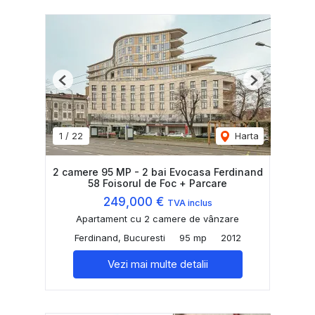
Previous
Next
1
/
22
Harta
2 camere 95 MP - 2 bai Evocasa Ferdinand
58 Foisorul de Foc + Parcare
249,000 €
TVA inclus
Apartament cu 2 camere de vânzare
Ferdinand, Bucuresti
95 mp
2012
Vezi mai multe detalii