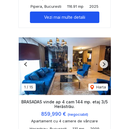
Pipera, Bucuresti
116.91 mp
2025
Vezi mai multe detalii
Previous
Next
1
/
15
Harta
BRASADAS vinde ap 4 cam 144 mp. etaj 3/5
Herăstrău.
859,990 €
(negociabil)
Apartament cu 4 camere de vânzare
Herastrau, Bucuresti
131 mp
2009