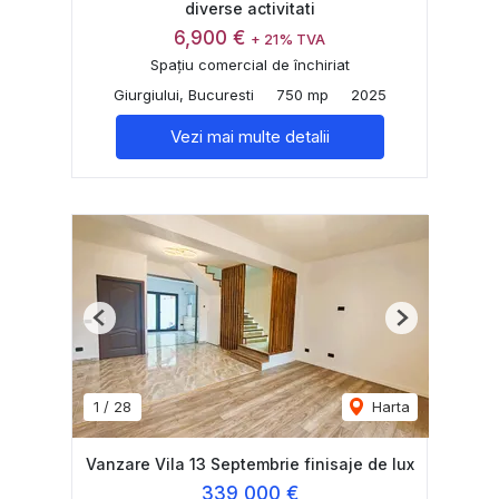
diverse activitati
6,900 €
+ 21% TVA
Spațiu comercial de închiriat
Giurgiului, Bucuresti
750 mp
2025
Vezi mai multe detalii
Previous
Next
1
/
28
Harta
Vanzare Vila 13 Septembrie finisaje de lux
339,000 €