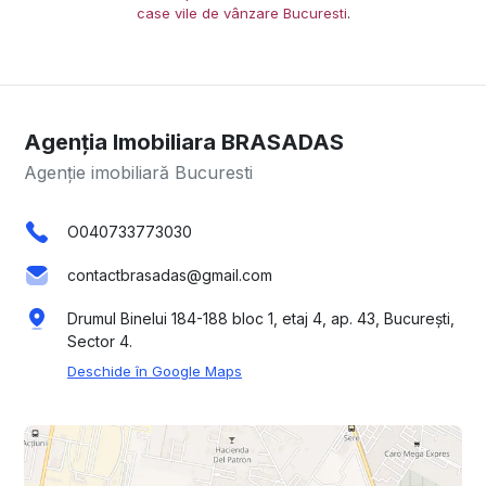
case vile de vânzare Bucuresti
.
Agenția Imobiliara BRASADAS
Agenție imobiliară Bucuresti
O040733773030
contactbrasadas@gmail.com
Drumul Binelui 184-188 bloc 1, etaj 4, ap. 43, București,
Sector 4.
Deschide în Google Maps