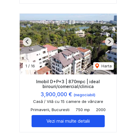
Previous
Next
1
/
16
Harta
Imobil D+P+3 | 870mpc | ideal
birouri/comercial/clinica
3,900,000 €
(negociabil)
Casă / Vilă cu 15 camere de vânzare
Primaverii, Bucuresti
750 mp
2000
Vezi mai multe detalii