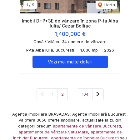
1
/
9
Harta
Imobil D+P+3E de vânzare în zona P-ta Alba
Iulia/ Cezar Bolliac
1,400,000 €
Casă / Vilă cu 34 camere de vânzare
P-ta Alba Iulia, Bucuresti
1,030 mp
2026
Vezi mai multe detalii
Pagina anterioară
...
Pagina următoare
1
2
104
Agenția Imobiliara BRASADAS, Agenție imobiliară Bucuresti,
va ofera 3050 oferte imobiliare, actualizate la zi, din
categorii precum
apartamente de vânzare Bucuresti
,
apartamente de vânzare Satu Mare
,
apartamente de
închiriat Bucuresti
,
apartamente de închiriat Bucuresti
sau