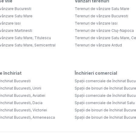
e vile
Vânzări terenuri
vânzare Bucuresti
Terenuri de vânzare Satu Mare
 vânzare Satu Mare
Terenuri de vânzare Bucuresti
vânzare Iasi
Terenuri de vânzare Iasi
vânzare Martinesti
Terenuri de vânzare Cluj-Napoca
vânzare Satu Mare, Titulescu
Terenuri de vânzare Satu Mare, Ce
 vânzare Satu Mare, Semicentral
Terenuri de vânzare Ardud
e închiriat
Închirieri comercial
nchiriat Bucuresti
Spații comerciale de închiriat Bucu
nchiriat Bucuresti, Unirii
Spații de birouri de închiriat Bucure
nchiriat Bucuresti, Aviatiei
Spații comerciale de închiriat Bucure
nchiriat Bucuresti, Dacia
Spații comerciale de închiriat Sat
nchiriat Bucuresti, Victoriei
Spații de birouri de închiriat Bucure
închiriat Bucuresti, Armeneasca
Spații de birouri de închiriat Bucures