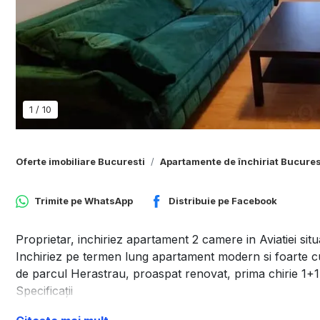
1
/
10
Oferte imobiliare Bucuresti
Apartamente de închiriat Bucures
Trimite pe
WhatsApp
Distribuie pe
Facebook
Proprietar, inchiriez apartament 2 camere in Aviatiei situat
Inchiriez pe termen lung apartament modern si foarte cur
de parcul Herastrau, proaspat renovat, prima chirie 1+1
Specificaţii
Utilitati generale: Curent, Apa, Canalizare, Gaz