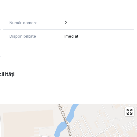
Număr camere
2
Disponibilitate
Imediat
ilități
, Hota, TV, Cuptor cu microunde,