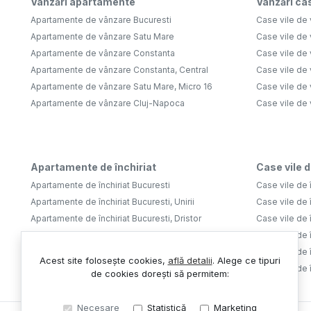
Vânzări apartamente
Vânzări cas
Apartamente de vânzare Bucuresti
Case vile de 
Apartamente de vânzare Satu Mare
Case vile de
Apartamente de vânzare Constanta
Case vile de 
Apartamente de vânzare Constanta, Central
Case vile de 
Apartamente de vânzare Satu Mare, Micro 16
Case vile de 
Apartamente de vânzare Cluj-Napoca
Case vile de
Apartamente de închiriat
Case vile d
Apartamente de închiriat Bucuresti
Case vile de î
Apartamente de închiriat Bucuresti, Unirii
Case vile de î
Apartamente de închiriat Bucuresti, Dristor
Case vile de î
Apartamente de închiriat Bucuresti, Tineretului
Case vile de î
Apartamente de închiriat Bucuresti, Aviatiei
Case vile de î
Acest site folosește cookies,
află detalii
.
Alege ce tipuri
Apartamente de închiriat Bucuresti, Lujerului
Case vile de 
de cookies dorești să permitem:
Necesare
Statistică
Marketing