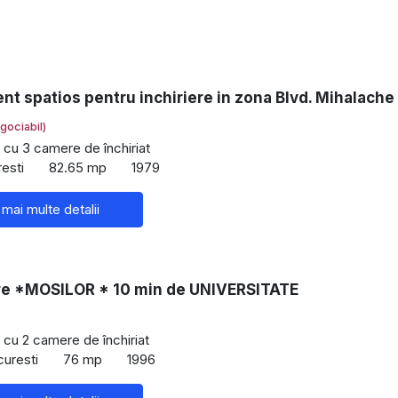
t spatios pentru inchiriere in zona Blvd. Mihalache
gociabil)
cu 3 camere de închiriat
resti
82.65 mp
1979
 mai multe detalii
e *MOSILOR * 10 min de UNIVERSITATE
cu 2 camere de închiriat
curesti
76 mp
1996