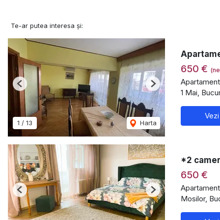
Te-ar putea interesa și:
Apartamen
650 €
(ne
Apartament 
Previous
Next
1 Mai, Bucu
Vezi
1
/
13
Harta
*2 camer
650 €
Apartament 
Previous
Next
Mosilor, Bu