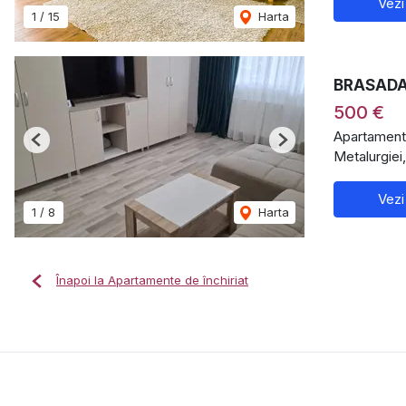
Vezi
1
/
15
Harta
BRASADAS
500 €
Apartament 
Previous
Next
Metalurgiei
Vezi
1
/
8
Harta
Înapoi la Apartamente de închiriat