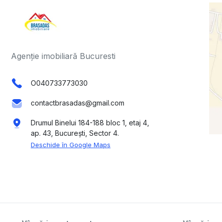
Agenție imobiliară Bucuresti
O040733773030
contactbrasadas@gmail.com
Drumul Binelui 184-188 bloc 1, etaj 4,
ap. 43, București, Sector 4.
Deschide în Google Maps