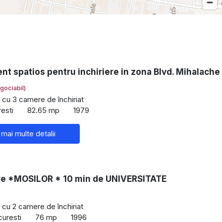
t spatios pentru inchiriere in zona Blvd. Mihalache
gociabil)
cu 3 camere de închiriat
resti
82.65 mp
1979
 mai multe detalii
e *MOSILOR * 10 min de UNIVERSITATE
cu 2 camere de închiriat
curesti
76 mp
1996