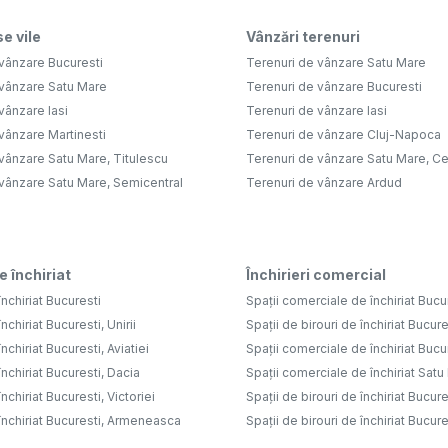
e vile
Vânzări terenuri
vânzare Bucuresti
Terenuri de vânzare Satu Mare
 vânzare Satu Mare
Terenuri de vânzare Bucuresti
vânzare Iasi
Terenuri de vânzare Iasi
vânzare Martinesti
Terenuri de vânzare Cluj-Napoca
vânzare Satu Mare, Titulescu
Terenuri de vânzare Satu Mare, Ce
 vânzare Satu Mare, Semicentral
Terenuri de vânzare Ardud
e închiriat
Închirieri comercial
nchiriat Bucuresti
Spații comerciale de închiriat Bucu
nchiriat Bucuresti, Unirii
Spații de birouri de închiriat Bucure
nchiriat Bucuresti, Aviatiei
Spații comerciale de închiriat Bucure
nchiriat Bucuresti, Dacia
Spații comerciale de închiriat Sat
nchiriat Bucuresti, Victoriei
Spații de birouri de închiriat Bucure
închiriat Bucuresti, Armeneasca
Spații de birouri de închiriat Bucures