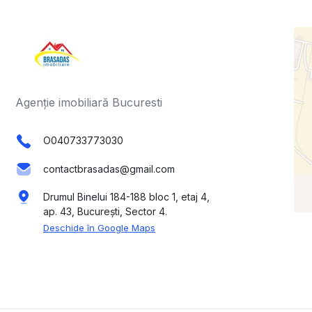
Agenție imobiliară Bucuresti
O040733773030
contactbrasadas@gmail.com
Drumul Binelui 184-188 bloc 1, etaj 4,
ap. 43, București, Sector 4.
Deschide în Google Maps