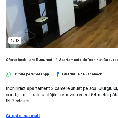
1
/
10
Oferte imobiliare Bucuresti
Apartamente de închiriat Bucures
Trimite pe
WhatsApp
Distribuie pe
Facebook
Inchiririez apartament 2 camere situat pe sos .Giurgiului, 
condiționat, toate utilitățile, renovat recent 54 metrii pătr
IN 2 minute
Citește mai mult