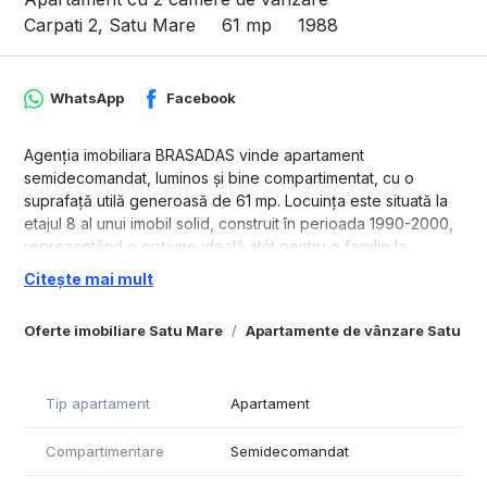
Carpati 2, Satu Mare
61 mp
1988
WhatsApp
Facebook
Agenția imobiliara BRASADAS vinde apartament
semidecomandat, luminos și bine compartimentat, cu o
suprafață utilă generoasă de 61 mp. Locuința este situată la
etajul 8 al unui imobil solid, construit în perioada 1990-2000,
reprezentând o opțiune ideală atât pentru o familie la
început de drum, cât și pentru o investiție sigură.
Citește mai mult
Apartamentul este bine întreținut și necesită doar renovări
Oferte imobiliare Satu Mare
Apartamente de vânzare Satu Ma
minore de actualizare, oferind viitorilor proprietari libertatea
de a-l personaliza exact așa cum își doresc.
Detaliile locuinței:
Tip apartament
Apartament
Confort termic garantat: Apartamentul dispune de centrală
Compartimentare
Semidecomandat
termică proprie și tâmplărie de calitate, asigurând eficiență
energetică.