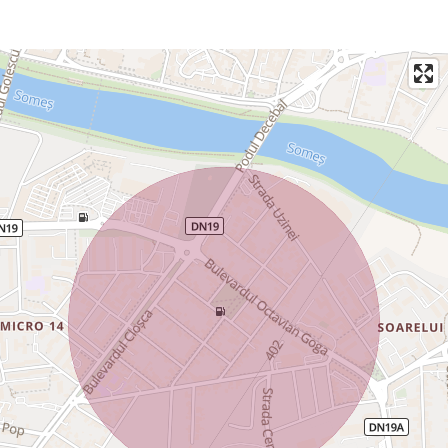
Comunitate liniștită: Vecini prietenoși și un mediu civilizat.
Facilități zonă și localizare:
Parcare: Loc de parcare disponibil în imediata vecinătate a
blocului.
Ideal pentru copii: Parc de joacă amenajat fix în fața blocului
și școală situată la doar câteva minute distanță.
Shopping și supermarketuri: Zonă excelent deservită
comercial – diverse magazine de cartier la dispoziție și un
hipermarket Kaufland nou care urmează să se deschidă în
apropiere.
Accesibilitate auto: Pozitionare strategică, cu acces rapid
către podul Transilvania și ieșirea din oraș, facilitând astfel
evitarea aglomerației.
Www.brasadas.com.