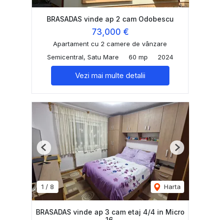
BRASADAS vinde ap 2 cam Odobescu
73,000 €
Apartament cu 2 camere de vânzare
Semicentral, Satu Mare
60 mp
2024
Vezi mai multe detalii
Previous
Next
1
/
8
Harta
BRASADAS vinde ap 3 cam etaj 4/4 in Micro
16.