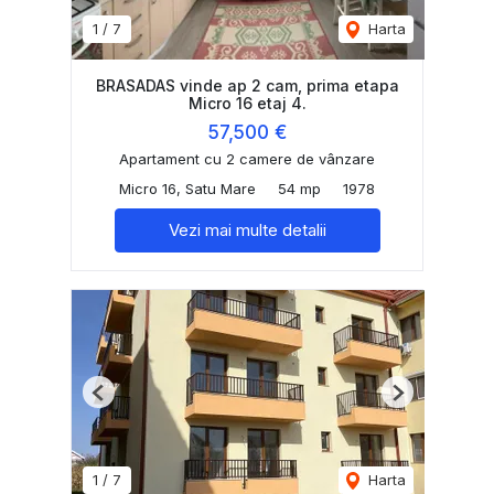
1
/
7
Harta
BRASADAS vinde ap 2 cam, prima etapa
Micro 16 etaj 4.
57,500 €
Apartament cu 2 camere de vânzare
Micro 16, Satu Mare
54 mp
1978
Vezi mai multe detalii
Previous
Next
1
/
7
Harta