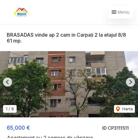
Meniu
BRASADAS vinde ap 2 cam in Carpați 2 la etajul 8/8
61 mp.
Previous
Nex
1
/
8
Harta
65,000 €
ID CP3111511
Apartament cu 2 camere de vânzare