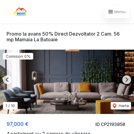
Meniu
Promo la avans 50% Direct Dezvoltator 2 Cam. 56
mp Mamaia La Butoaie
Comision 0%
Previous
Nex
1
/
10
Harta
97,000 €
ID CP2193858
Apartament cu 2 camere de vânzare