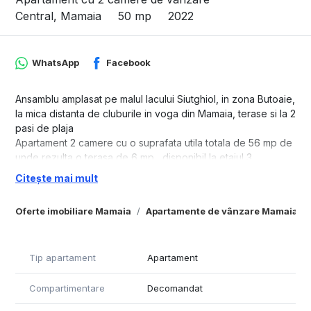
Central, Mamaia
50 mp
2022
WhatsApp
Facebook
Ansamblu amplasat pe malul lacului Siutghiol, in zona Butoaie,
la mica distanta de cluburile in voga din Mamaia, terase si la 2
pasi de plaja
Apartament 2 camere cu o suprafata utila totala de 56 mp de
unde rezulta o terasa de 6 mp , disponibil la etajul 3.
Complex– situat in Mamaia ,este un ansamblu de locuinte de
Citește mai mult
vacanta cu regim de inaltime S+P+-8E ce cuprinde 237 de
suite impartite in 4 scari in care veti gasi la vanzare:
Oferte imobiliare Mamaia
Apartamente de vânzare Mamaia
- studiouri cu suprafete cuprinse intre 46.25 mp si 59.73 mp
construiti,
- suite cu 2 camere cu suprafete cuprinse intre 65.40 mp si
Tip apartament
Apartament
77.50 mp si
- suite cu 3 camere cu o suprafata construita de 102.05 mp.
Compartimentare
Decomandat
Aceste locuinte se predau complet finisate si dotate cu: