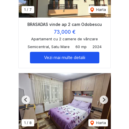
1
/
7
Harta
BRASADAS vinde ap 2 cam Odobescu
73,000 €
Apartament cu 2 camere de vânzare
Semicentral, Satu Mare
60 mp
2024
Vezi mai multe detalii
Previous
Next
1
/
8
Harta