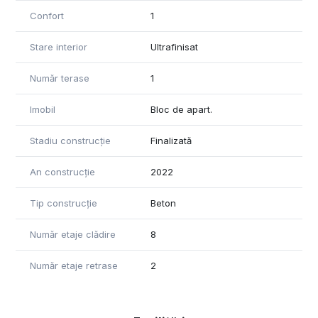
- Parcare subterana si supraterana (optional contra cost)
Confort
1
- Spatii verzi si
- Paza si Monitorizare video 24 din 24.
Stare interior
Ultrafinisat
Cientii nostril beneficiaza de solutii avantajoase de finantare:
- Plata integrală
Număr terase
1
- Plata prin credit bancar
Imobil
Bloc de apart.
PROIECT FINALIZAT !
Stadiu construcție
Finalizată
Pretul nu include TVA si este valabil pentru plata integrala.
An construcție
2022
Tip construcție
Beton
Număr etaje clădire
8
Număr etaje retrase
2