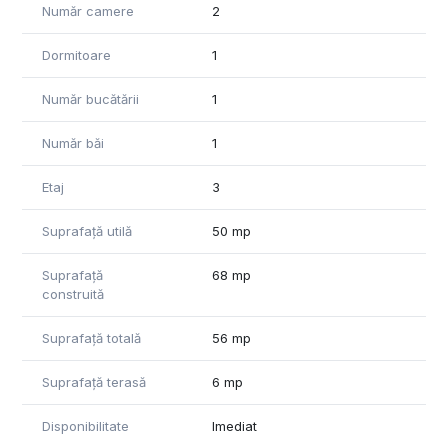
- usi,
Număr camere
2
- centrala proprie pe gaze si calorifere,
- aer conditionat
Dormitoare
1
- gresie/parchet, faianta,
- tamplarie pvc cu geam termopan,
Număr bucătării
1
- obiecte sanitare,
- instalatii electrice, termice, sanitare, de gaz (la momentul
Număr băi
1
predarii locuintelor, toate utilitatile sunt functionale) si
- 2 lifturi ultra-moderne in fiecare scara
Etaj
3
In vecinatate gasiti:
- mijloace de transport in comun, cu statie chiar la iesire din
Suprafață utilă
50 mp
complex
- Marketuri deschise tot anul
Suprafață
68 mp
- restaurantul Dorna, Estival s.a.
construită
- complexul comercial Butoaie
- plaja H2O, Vega, Crazy s.a.
Suprafață totală
56 mp
- cluburile Fratelli, EGO, Breeze, Bamboo s.a.
- terenuri de tenis s.a.
Suprafață terasă
6 mp
Complexul rezidential va ofera numeroase facilitati:
Disponibilitate
Imediat
- Acces restrictionat cu bariera automatizata si gard