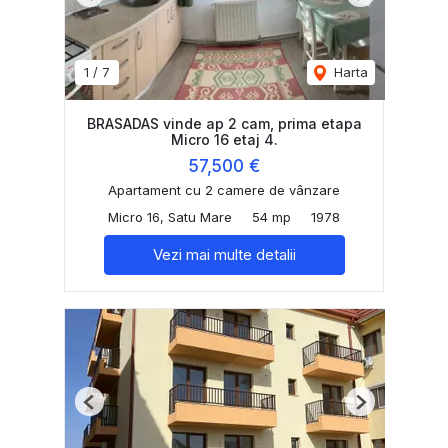
Previous
Next
1
/
7
Harta
BRASADAS vinde ap 2 cam, prima etapa
Micro 16 etaj 4.
57,500 €
Apartament cu 2 camere de vânzare
Micro 16, Satu Mare
54 mp
1978
Vezi mai multe detalii
Previous
Next