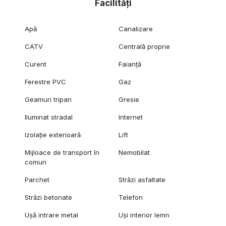
Facilități
Apă
Canalizare
CATV
Centrală proprie
Curent
Faianță
Ferestre PVC
Gaz
Geamuri tripan
Gresie
Iluminat stradal
Internet
Izolație exterioară
Lift
Mijloace de transport în
Nemobilat
comun
Parchet
Străzi asfaltate
Străzi betonate
Telefon
Ușă intrare metal
Uși interior lemn