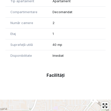
Tip apartament
Apartament
pe telefonul mobil,camere de supravegheat pe
holul de la intrare si fatada blocului.
Compartimentare
Decomandat
Preț: 52000 Euro negociabil.
Detalii in privat.
Număr camere
2
Etaj
1
Suprafață utilă
40 mp
Disponibilitate
Imediat
Facilități