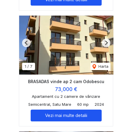
Previous
Next
1
/
7
Harta
BRASADAS vinde ap 2 cam Odobescu
73,000 €
Apartament cu 2 camere de vânzare
Semicentral, Satu Mare
60 mp
2024
Vezi mai multe detalii