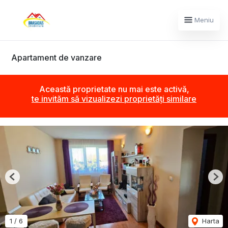
Meniu
Apartament de vanzare
Această proprietate nu mai este activă,
te invităm să vizualizezi proprietăți similare
Previous
Nex
1
/
6
Harta