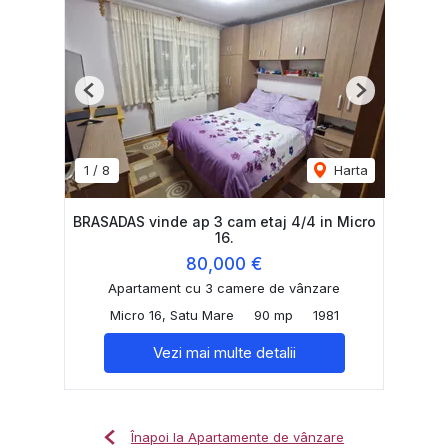
Previous
Next
1
/
8
Harta
BRASADAS vinde ap 3 cam etaj 4/4 in Micro
16.
80,000 €
Apartament cu 3 camere de vânzare
Micro 16, Satu Mare
90 mp
1981
Vezi mai multe detalii
Înapoi la Apartamente de vânzare