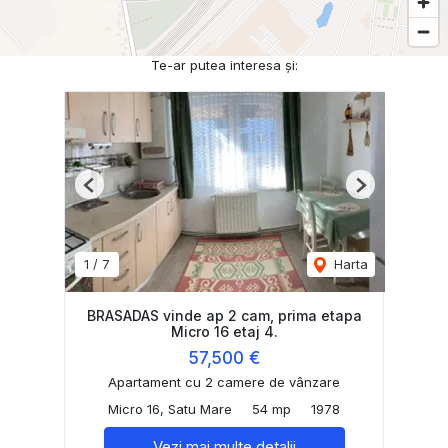
Te-ar putea interesa și:
Previous
Next
1
/
7
Harta
BRASADAS vinde ap 2 cam, prima etapa
Micro 16 etaj 4.
57,500 €
Apartament cu 2 camere de vânzare
Micro 16, Satu Mare
54 mp
1978
Vezi mai multe detalii