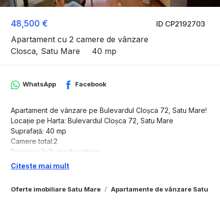
48,500 €
ID CP2192703
Apartament cu 2 camere de vânzare
Closca, Satu Mare
40 mp
WhatsApp
Facebook
Apartament de vânzare pe Bulevardul Cloșca 72, Satu Mare!
Locație pe Harta: Bulevardul Cloșca 72, Satu Mare
Suprafață: 40 mp
Camere total:2
Dormitor: 1+1living/bucătărie
Baie: 1
Citește mai mult
Aer conditionat:Da
Etaj: ETAJUL 1 din 4
Oferte imobiliare Satu Mare
Apartamente de vânzare Satu Ma
Blocul este prevazut cu lift,gresie pe
holurile si scarile blocului,interfon -usa blocului se deschide
d