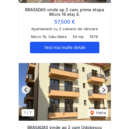
BRASADAS vinde ap 2 cam, prima etapa
Micro 16 etaj 4.
57,500 €
Apartament cu 2 camere de vânzare
Micro 16, Satu Mare
54 mp
1978
Vezi mai multe detalii
Previous
Next
1
/
7
Harta
BRASADAS vinde ap 2 cam Odobescu