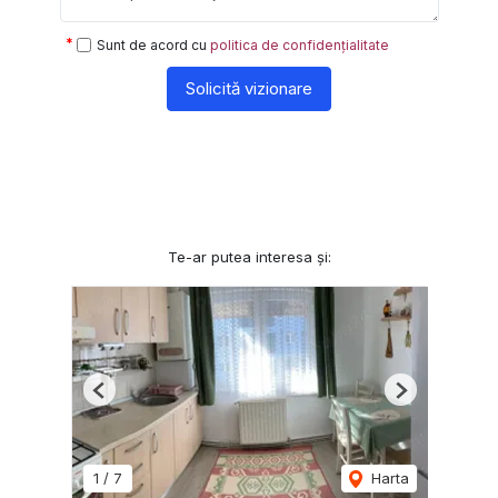
Sunt de acord cu
politica de confidențialitate
Solicită vizionare
Te-ar putea interesa și:
Previous
Next
1
/
7
Harta