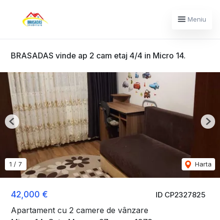
Meniu
BRASADAS vinde ap 2 cam etaj 4/4 in Micro 14.
Previous
Nex
1
/
7
Harta
42,000 €
ID CP2327825
Apartament cu 2 camere de vânzare