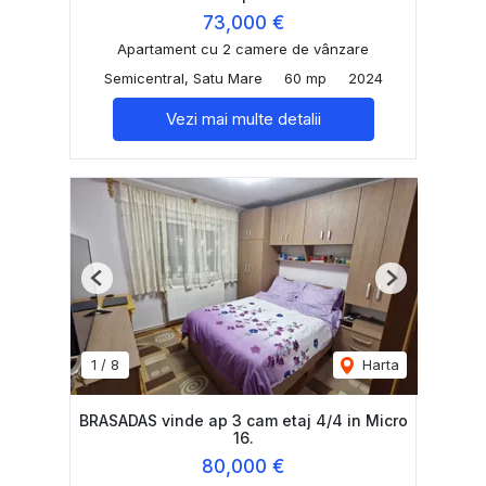
73,000 €
Apartament cu 2 camere de vânzare
Semicentral, Satu Mare
60 mp
2024
Vezi mai multe detalii
Previous
Next
1
/
8
Harta
BRASADAS vinde ap 3 cam etaj 4/4 in Micro
16.
80,000 €