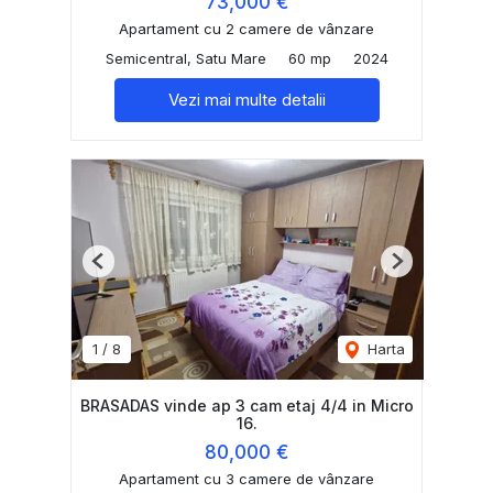
73,000 €
Apartament cu 2 camere de vânzare
Semicentral, Satu Mare
60 mp
2024
Vezi mai multe detalii
Previous
Next
1
/
8
Harta
BRASADAS vinde ap 3 cam etaj 4/4 in Micro
16.
80,000 €
Apartament cu 3 camere de vânzare