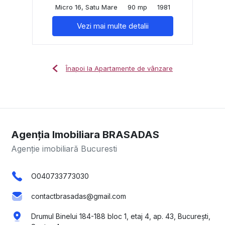
Micro 16, Satu Mare
90 mp
1981
Vezi mai multe detalii
Înapoi la Apartamente de vânzare
Agenția Imobiliara BRASADAS
Agenție imobiliară Bucuresti
O040733773030
contactbrasadas@gmail.com
Drumul Binelui 184-188 bloc 1, etaj 4, ap. 43, București,