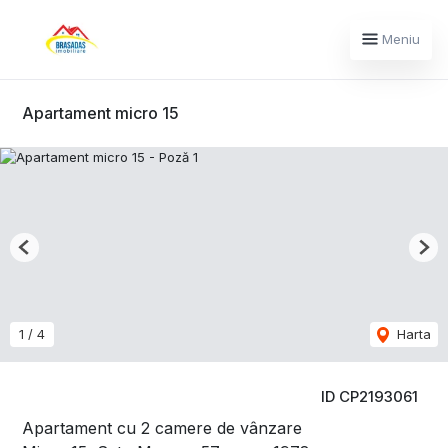
Meniu
Apartament micro 15
Previous
Nex
1
/
4
Harta
ID CP2193061
Apartament cu 2 camere de vânzare