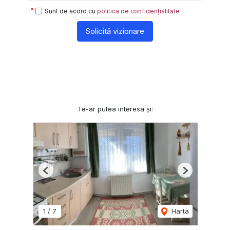
Sunt de acord cu
politica de confidențialitate
Solicită vizionare
Te-ar putea interesa și:
Previous
Next
1
/
7
Harta