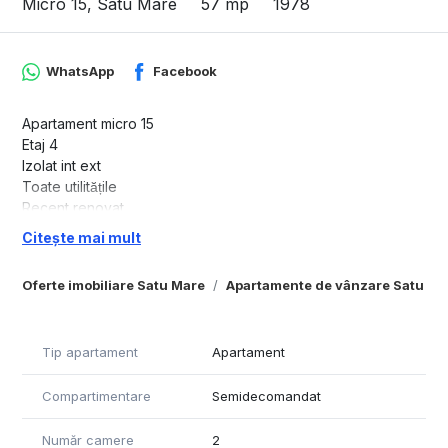
Micro 15, Satu Mare
57 mp
1978
WhatsApp
Facebook
Apartament micro 15
Etaj 4
Izolat int ext
Toate utilitățile
Recent renovat
Citește mai mult
Accept schimburi prefer casa sau apartament cu 3 sau 4
camere ofer diferența până 20.000e
Oferte imobiliare Satu Mare
Apartamente de vânzare Satu Ma
Detalii la tel 07******79
Tip apartament
Apartament
Compartimentare
Semidecomandat
Număr camere
2