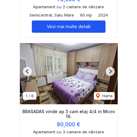
Apartament cu 2 camere de vânzare
Semicentral, Satu Mare
60 mp
2024
Vezi mai multe detalii
Previous
Next
1
/
8
Harta
BRASADAS vinde ap 3 cam etaj 4/4 in Micro
16.
80,000 €
Apartament cu 3 camere de vânzare