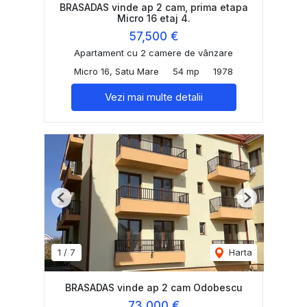
BRASADAS vinde ap 2 cam, prima etapa
Micro 16 etaj 4.
57,500 €
Apartament cu 2 camere de vânzare
Micro 16, Satu Mare
54 mp
1978
Vezi mai multe detalii
Previous
Next
1
/
7
Harta
BRASADAS vinde ap 2 cam Odobescu
73,000 €