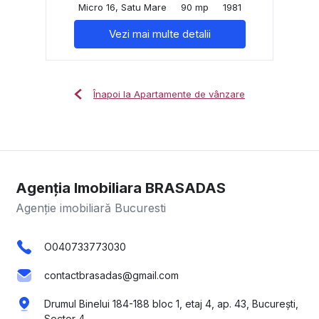
Micro 16, Satu Mare
90 mp
1981
Vezi mai multe detalii
Înapoi la Apartamente de vânzare
Agenția Imobiliara BRASADAS
Agenție imobiliară Bucuresti
O040733773030
contactbrasadas@gmail.com
Drumul Binelui 184-188 bloc 1, etaj 4, ap. 43, București,
Sector 4.