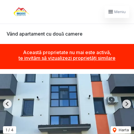
Meniu
Vând apartament cu două camere
Această proprietate nu mai este activă,
te invităm să vizualizezi proprietăți similare
Previous
Nex
1
/
4
Harta