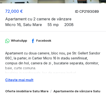
72,000 €
ID CP2193089
Apartament cu 2 camere de vânzare
Micro 16, Satu Mare
55 mp
2008
WhatsApp
Facebook
Apartament cu doua camere, bloc nou, pe Str. Gellert Sandor
66C, la parter, in Cartier Micro 16 In stadiu semifinisat,
compus din hol, camera de zi , bucatarie separata, dormitor,
baie, curte comuna.
Incalzire in pardoseala, loc de parcare inclus!
Citește mai mult
Pentru mai multe detalii .. la nr. 07******82
Oferte imobiliare Satu Mare
Apartamente de vânzare Satu Ma