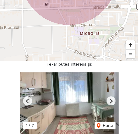
Te-ar putea interesa și:
Previous
Next
1
/
7
Harta