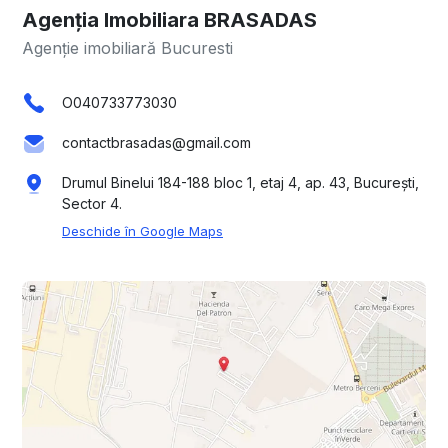
Agenția Imobiliara BRASADAS
Agenție imobiliară Bucuresti
O040733773030
contactbrasadas@gmail.com
Drumul Binelui 184-188 bloc 1, etaj 4, ap. 43, București,
Sector 4.
Deschide în Google Maps