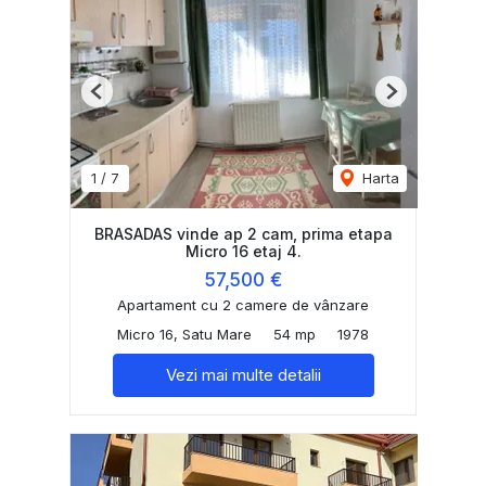
Previous
Next
1
/
7
Harta
BRASADAS vinde ap 2 cam, prima etapa
Micro 16 etaj 4.
57,500 €
Apartament cu 2 camere de vânzare
Micro 16, Satu Mare
54 mp
1978
Vezi mai multe detalii