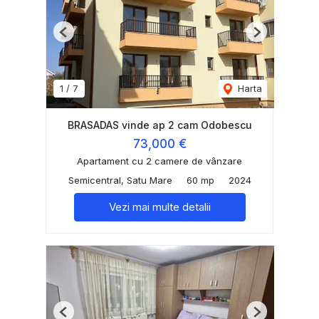
Previous
Next
1
/
7
Harta
BRASADAS vinde ap 2 cam Odobescu
73,000 €
Apartament cu 2 camere de vânzare
Semicentral, Satu Mare
60 mp
2024
Vezi mai multe detalii
Previous
Next