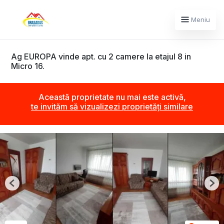
Meniu
Ag EUROPA vinde apt. cu 2 camere la etajul 8 in
Micro 16.
Această proprietate nu mai este activă,
te invităm să vizualizezi proprietăți similare
Previous
Nex