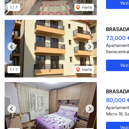
Vezi
1
/
7
Harta
BRASADAS
73,000 
Apartament
Previous
Next
Semicentral
Vezi
1
/
7
Harta
BRASADAS 
80,000 
Apartament
Previous
Next
Micro 16, S
Vezi