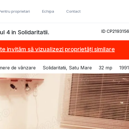
Pentru proprietari
Echipa
Contact
ID CP2193156
4 in Solidaritatii.
te invităm să vizualizezi proprietăți similare
mere de vânzare
Solidaritatii, Satu Mare
32 mp
1991