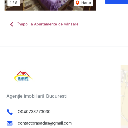
1
/
8
Harta
Înapoi la Apartamente de vânzare
Agenție imobiliară Bucuresti
O040733773030
contactbrasadas@gmail.com