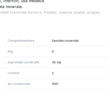
, Interfon, usa metalica
ata minerala.
tilat (centrala termica, frigider, masina spalat, aragaz,
Compartimentare
Semidecomandat
Etaj
4
Suprafață construită
36 mp
Confort
2
An construcție
1991