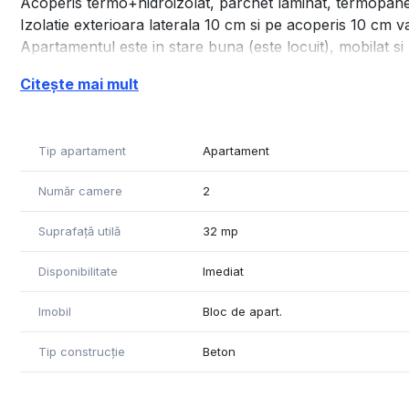
Acoperis termo+hidroizolat, parchet laminat, termopane
Izolatie exterioara laterala 10 cm si pe acoperis 10 cm v
Apartamentul este in stare buna (este locuit), mobilat si u
ventilator baie, bucatarie), este locuit.
Citește mai mult
Tip apartament
Apartament
Număr camere
2
Suprafață utilă
32 mp
Disponibilitate
Imediat
Imobil
Bloc de apart.
Tip construcție
Beton