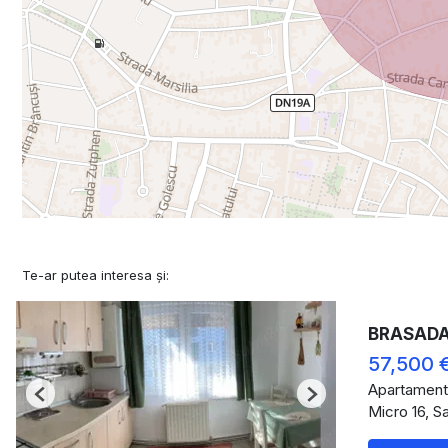
Te-ar putea interesa și:
BRASADAS 
57,500 
Apartament
Previous
Next
Micro 16, S