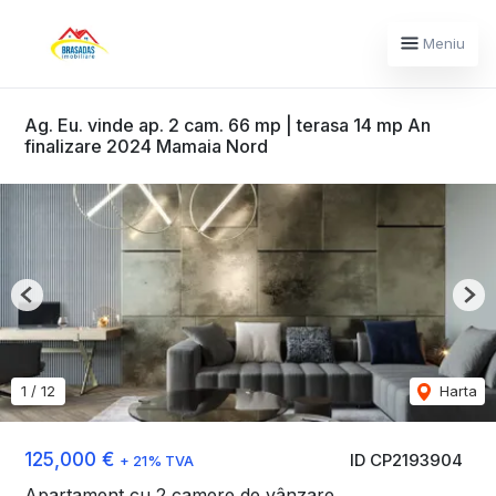
Meniu
Ag. Eu. vinde ap. 2 cam. 66 mp | terasa 14 mp An
finalizare 2024 Mamaia Nord
Previous
Nex
1
/
12
Harta
125,000 €
ID CP2193904
+ 21% TVA
Apartament cu 2 camere de vânzare