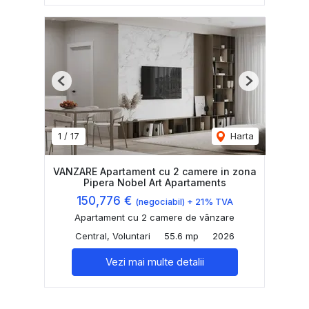
Previous
Next
1
/
17
Harta
VANZARE Apartament cu 2 camere in zona
Pipera Nobel Art Apartaments
150,776 €
(negociabil) + 21% TVA
Apartament cu 2 camere de vânzare
Central, Voluntari
55.6 mp
2026
Vezi mai multe detalii