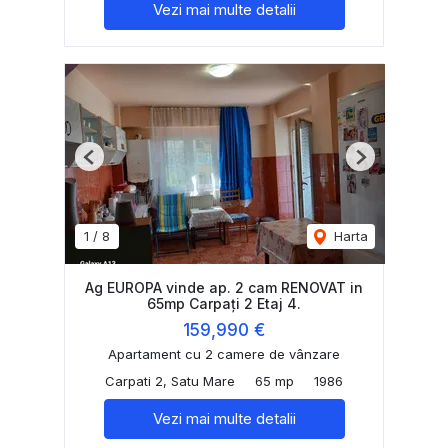
Vezi mai multe detalii
Previous
Next
1
/
8
Harta
Ag EUROPA vinde ap. 2 cam RENOVAT in
65mp Carpați 2 Etaj 4.
159,990 €
Apartament cu 2 camere de vânzare
Carpati 2, Satu Mare
65 mp
1986
Vezi mai multe detalii