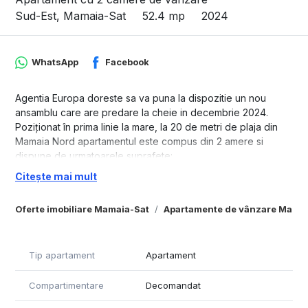
Sud-Est, Mamaia-Sat
52.4 mp
2024
WhatsApp
Facebook
Agentia Europa doreste sa va puna la dispozitie un nou
ansamblu care are predare la cheie in decembrie 2024.
Poziționat în prima linie la mare, la 20 de metri de plaja din
Mamaia Nord apartamentul este compus din 2 amere si
dispune de urmatoarele suprafete:
Citește mai mult
1. Suprafata utila- 52.4 mp
2. Suprafata totala - 66 mp
Oferte imobiliare Mamaia-Sat
Apartamente de vânzare Mamai
3. Suprafata balcon- 13.6 mp
4. Suprafata construita- 76
Apartamentul se preda complet finisat și include
următoarele dotări: • pereți finisați cu vopsea lavabilă,
Tip apartament
Apartament
faianță; • parchet și gresie; • uși interioare și exterioare; •
tâmplărie de aluminiu cu sticlă tripan; • baie utilată; •
Compartimentare
Decomandat
încălzire în pardoseală; • centrală individuală pe gaze; • aer