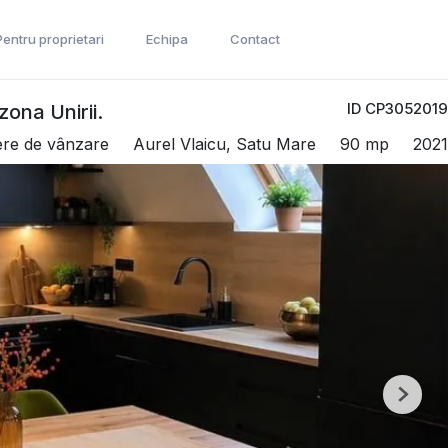
Pentru proprietari
Echipa
Contact
ID CP3052019
ona Unirii.
re de vânzare
Aurel Vlaicu, Satu Mare
90 mp
2021
Next