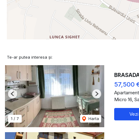
Te-ar putea interesa și:
BRASADAS 
57,500 
Apartament
Previous
Next
Micro 16, S
Vezi
1
/
7
Harta