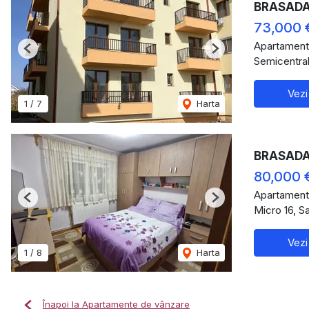
BRASADAS
73,000 
Apartament
Previous
Next
Semicentral
Vezi
1
/
7
Harta
BRASADAS 
80,000 
Apartament
Previous
Next
Micro 16, S
Vezi
1
/
8
Harta
Înapoi la Apartamente de vânzare