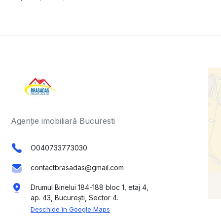
Agenție imobiliară Bucuresti
O040733773030
contactbrasadas@gmail.com
Drumul Binelui 184-188 bloc 1, etaj 4,
ap. 43, București, Sector 4.
Deschide în Google Maps