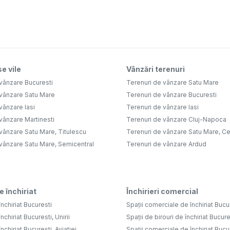
e vile
Vânzări terenuri
vânzare Bucuresti
Terenuri de vânzare Satu Mare
 vânzare Satu Mare
Terenuri de vânzare Bucuresti
vânzare Iasi
Terenuri de vânzare Iasi
vânzare Martinesti
Terenuri de vânzare Cluj-Napoca
vânzare Satu Mare, Titulescu
Terenuri de vânzare Satu Mare, Ce
 vânzare Satu Mare, Semicentral
Terenuri de vânzare Ardud
e închiriat
Închirieri comercial
nchiriat Bucuresti
Spații comerciale de închiriat Bucu
nchiriat Bucuresti, Unirii
Spații de birouri de închiriat Bucure
nchiriat Bucuresti, Aviatiei
Spații comerciale de închiriat Bucure