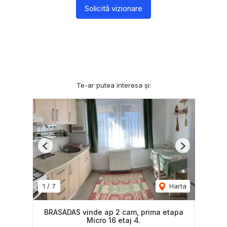
Solicită vizionare
Te-ar putea interesa și:
Previous
Next
1
/
7
Harta
BRASADAS vinde ap 2 cam, prima etapa
Micro 16 etaj 4.