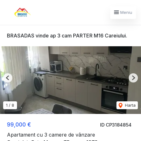
Meniu
BRASADAS vinde ap 3 cam PARTER M16 Careiului.
Previous
Nex
1
/
8
Harta
99,000 €
ID CP3184854
Apartament cu 3 camere de vânzare