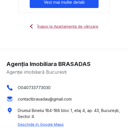
Vezi mai multe detalii
Înapoi la Apartamente de vânzare
Agenția Imobiliara BRASADAS
Agenție imobiliară Bucuresti
O040733773030
contactbrasadas@gmail.com
Drumul Binelui 184-188 bloc 1, etaj 4, ap. 43, București,
Sector 4.
Deschide în Google Maps