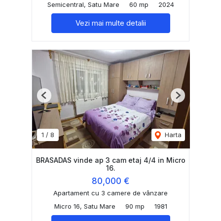
Semicentral, Satu Mare
60 mp
2024
Vezi mai multe detalii
Previous
Next
1
/
8
Harta
BRASADAS vinde ap 3 cam etaj 4/4 in Micro
16.
80,000 €
Apartament cu 3 camere de vânzare
Micro 16, Satu Mare
90 mp
1981