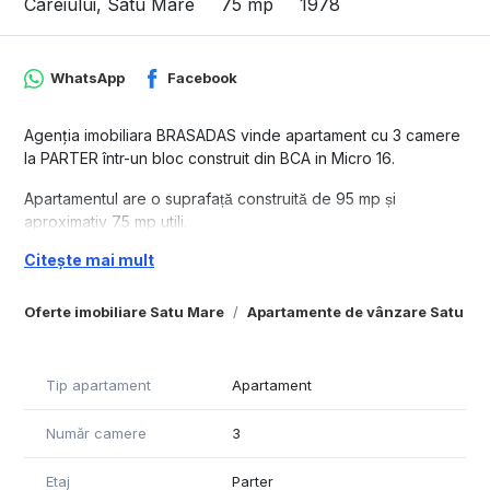
Careiului, Satu Mare
75 mp
1978
WhatsApp
Facebook
Agenția imobiliara BRASADAS vinde apartament cu 3 camere
la PARTER într-un bloc construit din BCA in Micro 16.
Apartamentul are o suprafață construită de 95 mp și
aproximativ 75 mp utili.
Citește mai mult
- Apartament foarte bine intretinut si ingrijit
- Se vinde complet mobilat si utilat
- Raman incluse mobilierul, electrocasnicele, masina de
Oferte imobiliare Satu Mare
Apartamente de vânzare Satu Ma
spalat rufe si televizorul
- Incalzire prin centrala proprie pe gaz, cu retea de
calorifere
Tip apartament
Apartament
- Instalatie termica realizata pe cupru
- Bloc izolat exterior, cu eficienta energetica mai buna
Număr camere
3
- Ideal pentru mutare imediata, fara cheltuieli importante
- Loc parcare rezervat
Etaj
Parter