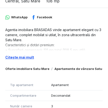
Central, Satu Mare
108 mp
WhatsApp
Facebook
Agentia imobiliara BRASADAS vinde apartament elegant cu 3
camere, complet mobilat si utilat, în zona ultracentrală din
Satu Mare.
Caracteristici și dotări premium:
• Suprafață generoasă: 121 mp total (108,5 mp utili),
compartimentați inteligent pentru a-ți oferi confort și
Citește mai mult
funcționalitate.
• Spații multiple: 3 camere decomandate luminoase,un hol
Oferte imobiliare Satu Mare
Apartamente de vânzare Satu Ma
mare, o bucătărie complet utilată, 1 baie modernă, două
balcoane ideale pentru relaxare și o cămară practică pentru
depozitare.
Tip apartament
Apartament
• Facilități suplimentare: Garaj propriu, două beciuri
spațioase, pod,curte comună perfectă pentru socializare sau
Compartimentare
Decomandat
relaxare în aer liber.
• Dotări moderne: Aer condiționat pentru confort pe tot
parcursul anului, mobilier și electrocasnice noi, de calitate
Număr camere
3