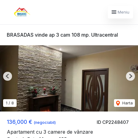
Meniu
BRASADAS vinde ap 3 cam 108 mp. Ultracentral
Previous
Nex
1
/
8
Harta
136,000 €
ID CP2248407
(negociabil)
Apartament cu 3 camere de vânzare