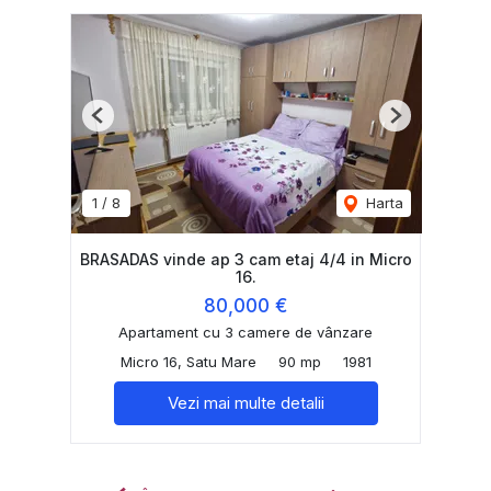
Previous
Next
1
/
8
Harta
BRASADAS vinde ap 3 cam etaj 4/4 in Micro
16.
80,000 €
Apartament cu 3 camere de vânzare
Micro 16, Satu Mare
90 mp
1981
Vezi mai multe detalii