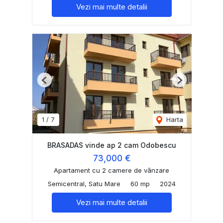
Vezi mai multe detalii
Previous
Next
1
/
7
Harta
BRASADAS vinde ap 2 cam Odobescu
73,000 €
Apartament cu 2 camere de vânzare
Semicentral, Satu Mare
60 mp
2024
Vezi mai multe detalii