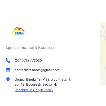
Agenție imobiliară Bucuresti
O040733773030
contactbrasadas@gmail.com
Drumul Binelui 184-188 bloc 1, etaj 4,
ap. 43, București, Sector 4.
Deschide în Google Maps