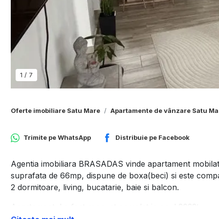
1
/
7
Oferte imobiliare Satu Mare
Apartamente de vânzare Satu Ma
Trimite pe
WhatsApp
Distribuie pe
Facebook
Agentia imobiliara BRASADAS vinde apartament mobilat in
suprafata de 66mp, dispune de boxa(beci) si este compar
2 dormitoare, living, bucatarie, baie si balcon.
Apartamentul a fost renovat complet in anul 2022:
Instalatia electrica, instalatia termica ppr cu calorifere