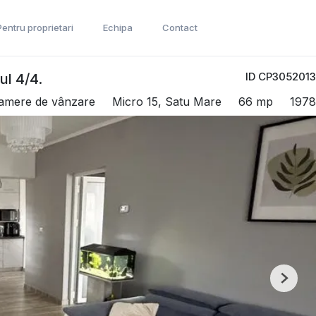
Pentru proprietari
Echipa
Contact
ID CP3052013
ul 4/4.
amere de vânzare
Micro 15, Satu Mare
66 mp
1978
Next