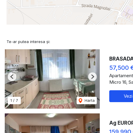
Te-ar putea interesa și:
BRASADAS 
57,500 
Apartament
Previous
Next
Micro 16, S
Vezi
1
/
7
Harta
Ag EUROP
159,990