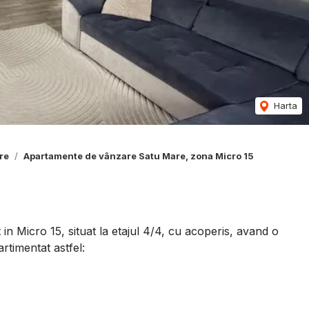
Harta
re
Apartamente de vânzare Satu Mare, zona Micro 15
 Micro 15, situat la etajul 4/4, cu acoperis, avand o
timentat astfel:
 si centrala termica Ferroli, termopane cu profil 6 camere