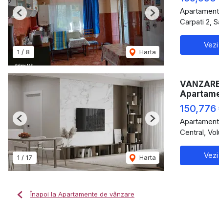
Apartament
Previous
Next
Carpati 2, 
Vezi
1
/
8
Harta
VANZARE 
Apartam
150,776
Apartament
Previous
Next
Central, Vol
Vezi
1
/
17
Harta
Înapoi la Apartamente de vânzare