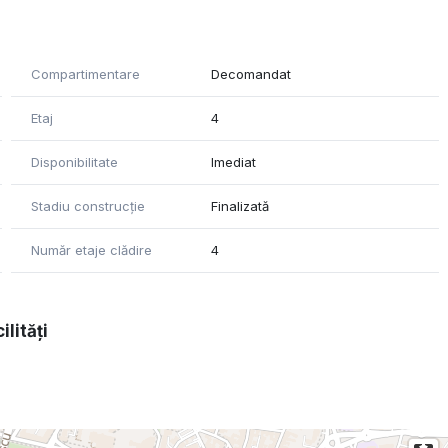
de termopan, sistem de aer conditionat. Bucataria este
olux, cuptor electric Whirlpool 6 sense si hota Whirlpool
Compartimentare
Decomandat
Etaj
4
Disponibilitate
Imediat
Stadiu construcție
Finalizată
Număr etaje clădire
4
ilități