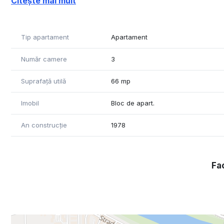
Citește mai mult
four season cu plasa de insecte la toate geamurile, usi 
complet utilata astfel: plita electrica cu inductie Electr
Tip apartament
Apartament
Www.brasadas.com
Număr camere
3
Suprafață utilă
66 mp
Imobil
Bloc de apart.
An construcție
1978
Fac