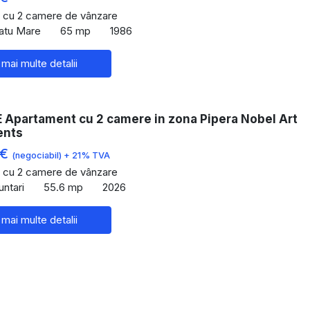
 cu 2 camere de vânzare
Satu Mare
65 mp
1986
 mai multe detalii
Apartament cu 2 camere in zona Pipera Nobel Art
ents
 €
(negociabil) + 21% TVA
 cu 2 camere de vânzare
untari
55.6 mp
2026
 mai multe detalii