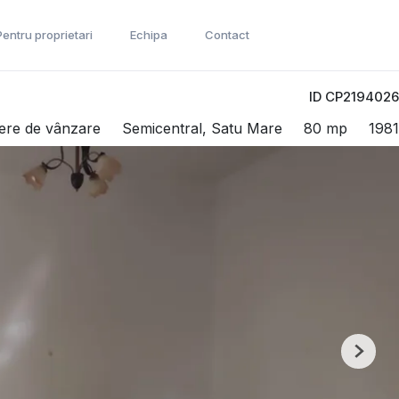
Pentru proprietari
Echipa
Contact
ID CP2194026
ere de vânzare
Semicentral, Satu Mare
80 mp
1981
Next