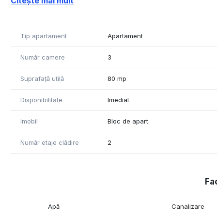
Citește mai mult
Pretul este de 82.000 euro usor negociabil
Pentru mai multe informatii si pentru vizionare sunat
Tip apartament
Apartament
Nicu
Număr camere
3
Suprafață utilă
80 mp
Disponibilitate
Imediat
Imobil
Bloc de apart.
Număr etaje clădire
2
Fac
Apă
Canalizare