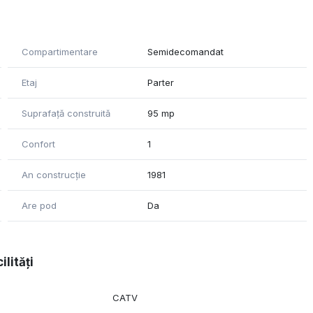
i la numerele de telefon 0756471661 Reka sau 0757679700
Compartimentare
Semidecomandat
Etaj
Parter
Suprafață construită
95 mp
Confort
1
An construcție
1981
Are pod
Da
ilități
CATV