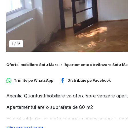
1
/
16
Oferte imobiliare Satu Mare
Apartamente de vânzare Satu Ma
Trimite pe
WhatsApp
Distribuie pe
Facebook
Agentia Quantus Imobiliare va ofera spre vanzare apar
Apartamentul are o suprafata de 80 m2
Este situat la parter curte interioara acces separat , c
,baie faianta- gresie, izolat exterior ,beci , loc de garaj in