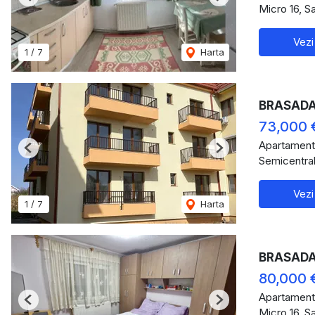
Previous
Next
Micro 16, S
Vezi
1
/
7
Harta
BRASADAS
73,000 
Apartament
Previous
Next
Semicentral
Vezi
1
/
7
Harta
BRASADAS 
80,000 
Apartament
Previous
Next
Micro 16, S