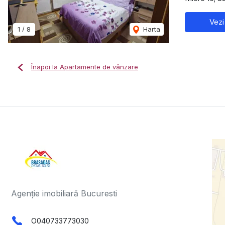
Vezi
1
/
8
Harta
Înapoi la Apartamente de vânzare
Agenție imobiliară Bucuresti
O040733773030