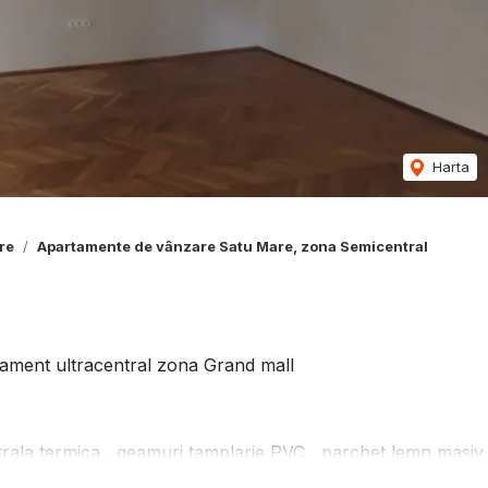
Harta
re
Apartamente de vânzare Satu Mare, zona Semicentral
tament ultracentral zona Grand mall
entrala termica , geamuri tamplarie PVC , parchet lemn masiv
 curte.