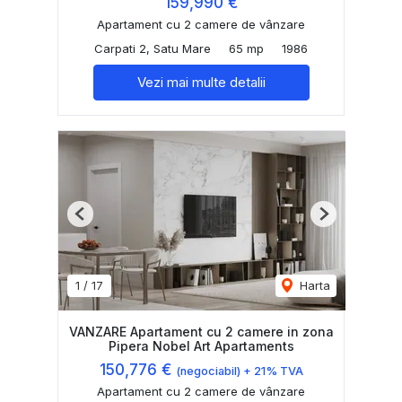
159,990 €
Apartament cu 2 camere de vânzare
Carpati 2, Satu Mare
65 mp
1986
Vezi mai multe detalii
Previous
Next
1
/
17
Harta
VANZARE Apartament cu 2 camere in zona
Pipera Nobel Art Apartaments
150,776 €
(negociabil) + 21% TVA
Apartament cu 2 camere de vânzare