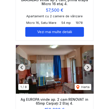
Micro 16 etaj 4.
57,500 €
Apartament cu 2 camere de vânzare
Micro 16, Satu Mare
54 mp
1978
Vezi mai multe detalii
Previous
Next
1
/
8
Harta
Ag EUROPA vinde ap. 2 cam RENOVAT in
65mp Carpați 2 Etaj 4.