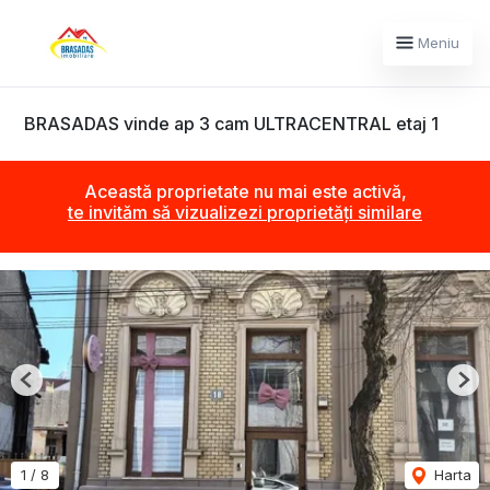
Meniu
BRASADAS vinde ap 3 cam ULTRACENTRAL etaj 1
Această proprietate nu mai este activă,
te invităm să vizualizezi proprietăți similare
Previous
Nex
1
/
8
Harta