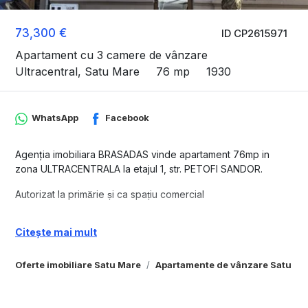
73,300 €
ID CP2615971
Apartament cu 3 camere de vânzare
Ultracentral, Satu Mare
76 mp
1930
WhatsApp
Facebook
Agenția imobiliara BRASADAS vinde apartament 76mp in
zona ULTRACENTRALA la etajul 1, str. PETOFI SANDOR.
Autorizat la primărie și ca spațiu comercial
Compartimentat înspre renovare. Stadiu - la rosu.
Citește mai mult
Design interior cu deviz de produse inclus.
Living-dining-1baie-1 dormitor-1 birou.
Oferte imobiliare Satu Mare
Apartamente de vânzare Satu Ma
www.brasadas.com.