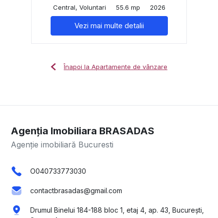
Central, Voluntari
55.6 mp
2026
Vezi mai multe detalii
Înapoi la Apartamente de vânzare
Agenția Imobiliara BRASADAS
Agenție imobiliară Bucuresti
O040733773030
contactbrasadas@gmail.com
Drumul Binelui 184-188 bloc 1, etaj 4, ap. 43, București,