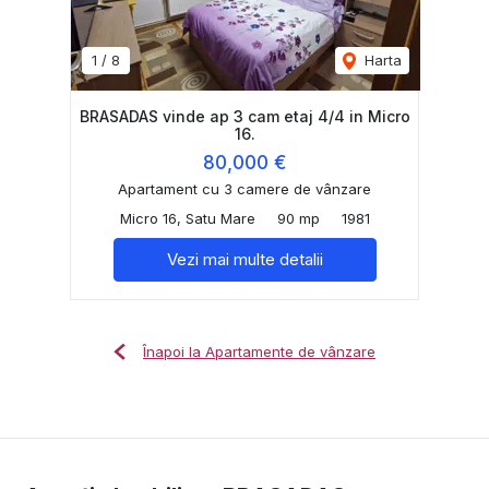
1
/
8
Harta
BRASADAS vinde ap 3 cam etaj 4/4 in Micro
16.
80,000 €
Apartament cu 3 camere de vânzare
Micro 16, Satu Mare
90 mp
1981
Vezi mai multe detalii
Înapoi la Apartamente de vânzare