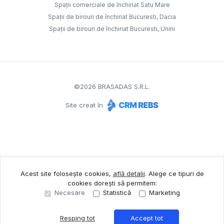
Spații comerciale de închiriat Satu Mare
Spații de birouri de închiriat Bucuresti, Dacia
Spații de birouri de închiriat Bucuresti, Unirii
©
2026
BRASADAS S.R.L.
Site creat în
Acest site folosește cookies,
află detalii
.
Alege ce tipuri de
cookies dorești să permitem:
Necesare
Statistică
Marketing
Resping tot
Accept tot
Sună acum
Solicită vizionare