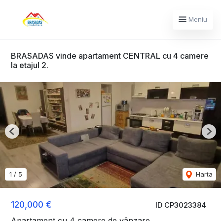
Meniu
BRASADAS vinde apartament CENTRAL cu 4 camere
la etajul 2.
Previous
Nex
1
/
5
Harta
120,000 €
ID CP3023384
Apartament cu 4 camere de vânzare