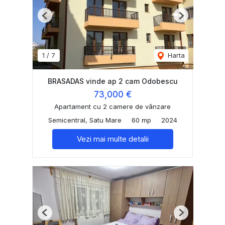
Previous
Next
1
/
7
Harta
BRASADAS vinde ap 2 cam Odobescu
73,000 €
Apartament cu 2 camere de vânzare
Semicentral, Satu Mare
60 mp
2024
Vezi mai multe detalii
Previous
Next