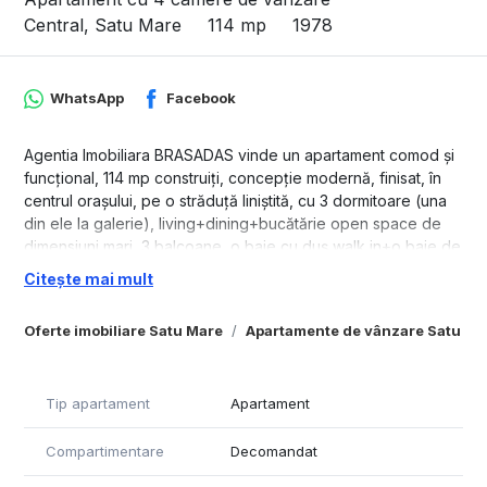
Central, Satu Mare
114 mp
1978
WhatsApp
Facebook
Agentia Imobiliara BRASADAS vinde un apartament comod și
funcțional, 114 mp construiți, concepție modernă, finisat, în
centrul orașului, pe o străduță liniștită, cu 3 dormitoare (una
din ele la galerie), living+dining+bucătărie open space de
dimensiuni mari, 3 balcoane, o baie cu duș walk in+o baie de
serviciu, parte de curte, garaj, beci separat+comun pentru
Citește mai mult
depozitare.
Proiect de reabilitare pentru bloc aprobat.
Oferte imobiliare Satu Mare
Apartamente de vânzare Satu Ma
Dotat cu centrală proprie, 2 aparate de aer condiționat.
Se vinde parțial mobilat sau nemobilat după preferințe.
Se poate achiziționa și cu credit ipotecar.
Tip apartament
Apartament
www.brasadas.com.
Compartimentare
Decomandat