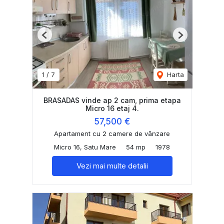
Previous
Next
1
/
7
Harta
BRASADAS vinde ap 2 cam, prima etapa
Micro 16 etaj 4.
57,500 €
Apartament cu 2 camere de vânzare
Micro 16, Satu Mare
54 mp
1978
Vezi mai multe detalii