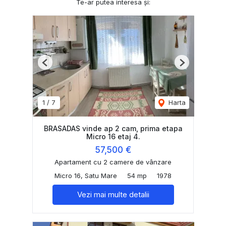
Te-ar putea interesa și:
Previous
Next
1
/
7
Harta
BRASADAS vinde ap 2 cam, prima etapa
Micro 16 etaj 4.
57,500 €
Apartament cu 2 camere de vânzare
Micro 16, Satu Mare
54 mp
1978
Vezi mai multe detalii