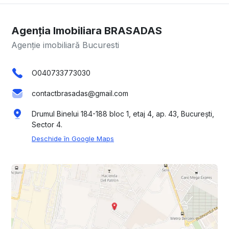
Agenția Imobiliara BRASADAS
Agenție imobiliară Bucuresti
O040733773030
contactbrasadas@gmail.com
Drumul Binelui 184-188 bloc 1, etaj 4, ap. 43, București,
Sector 4.
Deschide în Google Maps