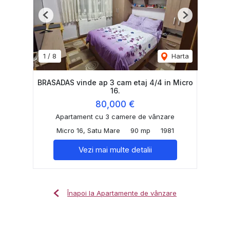
Previous
Next
1
/
8
Harta
BRASADAS vinde ap 3 cam etaj 4/4 in Micro
16.
80,000 €
Apartament cu 3 camere de vânzare
Micro 16, Satu Mare
90 mp
1981
Vezi mai multe detalii
Înapoi la Apartamente de vânzare