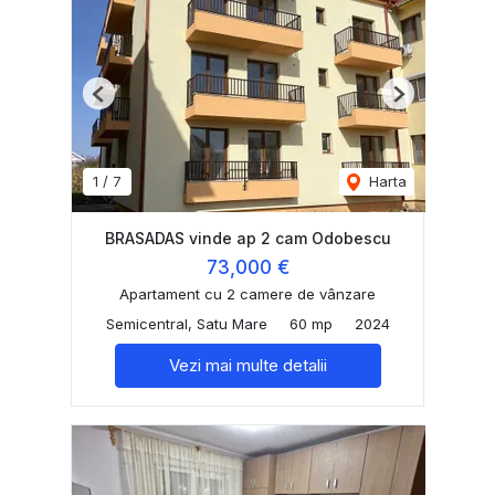
Previous
Next
1
/
7
Harta
BRASADAS vinde ap 2 cam Odobescu
73,000 €
Apartament cu 2 camere de vânzare
Semicentral, Satu Mare
60 mp
2024
Vezi mai multe detalii