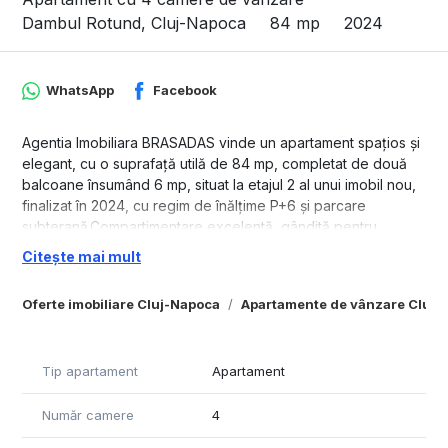
Dambul Rotund, Cluj-Napoca
84 mp
2024
WhatsApp
Facebook
Agentia Imobiliara BRASADAS vinde un apartament spațios și
elegant, cu o suprafață utilă de 84 mp, completat de două
balcoane însumând 6 mp, situat la etajul 2 al unui imobil nou,
finalizat în 2024, cu regim de înălțime P+6 și parcare
subterană.Compartimentare excelentă, gândită pentru
confortul unei familii:living generos cu bucătărie open-
Citește mai mult
space3 dormitoare luminoase2 băi2 holuri (hol de acces +
hol dedicat zonei de noapte)Apartamentul se vinde complet
Oferte imobiliare Cluj-Napoca
Apartamente de vânzare Cluj-
mobilat și utilat, cu electrocasnice premium Bosch și
Samsung, numeroase spații de depozitare și o amenajare
practică, modernă și de bun gust. Este o locuință gata de
Tip apartament
Apartament
mutat, fără investiții suplimentare.Liniștea, spațiile verzi și
luminozitatea oferă un ambient plăcut, ideal pentru familii
Număr camere
4
care își doresc un stil de viață echilibrat, aproape de oraș,
dar departe de agitație.Localizare excelentă – foarte