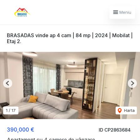
Meniu
BRASADAS vinde ap 4 cam | 84 mp | 2024 | Mobilat |
Etaj 2.
Previous
Nex
1
/
17
Harta
390,000 €
ID CP2863684
Apartament cu 4 camere de vânzare