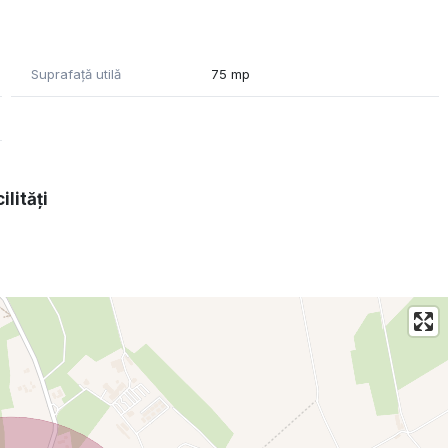
Suprafață utilă
75 mp
ele conform pozelor.
parcursul zilei si priveliste panoramica.
ilități