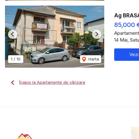
Ag BRASA
85,000 
Apartament
Previous
Next
14 Mai, Sat
Vezi
1
/
10
Harta
Înapoi la Apartamente de vânzare