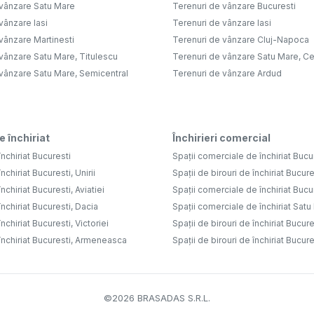
 vânzare Satu Mare
Terenuri de vânzare Bucuresti
vânzare Iasi
Terenuri de vânzare Iasi
vânzare Martinesti
Terenuri de vânzare Cluj-Napoca
vânzare Satu Mare, Titulescu
Terenuri de vânzare Satu Mare, Ce
 vânzare Satu Mare, Semicentral
Terenuri de vânzare Ardud
e închiriat
Închirieri comercial
nchiriat Bucuresti
Spații comerciale de închiriat Bucu
nchiriat Bucuresti, Unirii
Spații de birouri de închiriat Bucure
nchiriat Bucuresti, Aviatiei
Spații comerciale de închiriat Bucure
nchiriat Bucuresti, Dacia
Spații comerciale de închiriat Sat
nchiriat Bucuresti, Victoriei
Spații de birouri de închiriat Bucure
închiriat Bucuresti, Armeneasca
Spații de birouri de închiriat Bucures
©
2026
BRASADAS S.R.L.