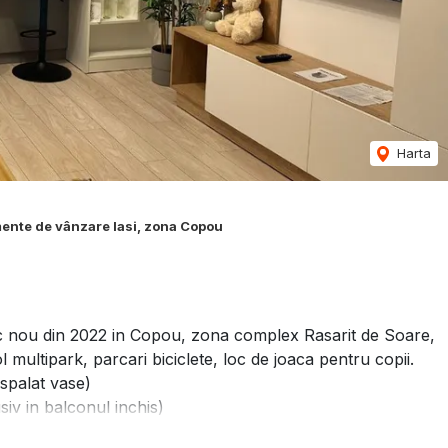
Harta
ente de vânzare Iasi, zona Copou
oc nou din 2022 in Copou, zona complex Rasarit de Soare,
l multipark, parcari biciclete, loc de joaca pentru copii.
 spalat vase)
siv in balconul inchis)