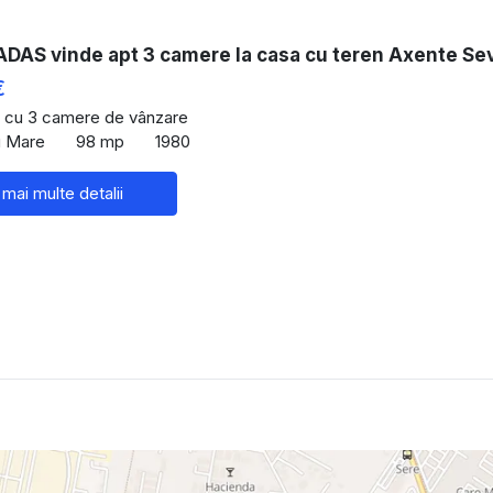
DAS vinde apt 3 camere la casa cu teren Axente Se
€
 cu 3 camere de vânzare
u Mare
98 mp
1980
 mai multe detalii