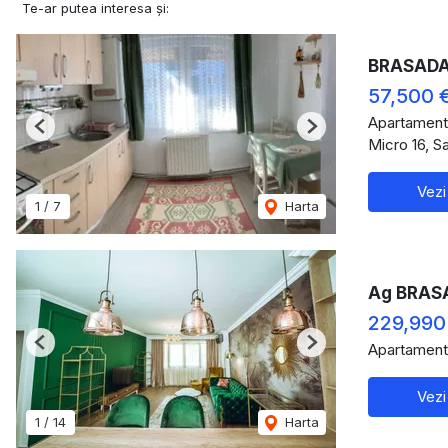
Te-ar putea interesa și:
BRASADAS 
57,500 
Apartament
Previous
Next
Micro 16, S
Vezi
1
/
7
Harta
Ag BRASA
229,990
Apartament
Previous
Next
Vezi
1
/
14
Harta