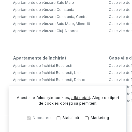
Apartamente de vânzare Satu Mare
Case vile de
Apartamente de vânzare Constanta
Case vile de 
Apartamente de vânzare Constanta, Central
Case vile de 
Apartamente de vânzare Satu Mare, Micro 16
Case vile de 
Apartamente de vânzare Cluj-Napoca
Case vile de
Apartamente de închiriat
Case vile d
Apartamente de închiriat Bucuresti
Case vile de î
Apartamente de închiriat Bucuresti, Unirii
Case vile de î
Apartamente de închiriat Bucuresti, Dristor
Case vile de î
Apartamente de închiriat Bucuresti, Tineretului
Case vile de î
Apartamente de închiriat Bucuresti, Aviatiei
Case vile de î
Acest site folosește cookies,
află detalii
.
Alege ce tipuri
Apartamente de închiriat Bucuresti, Lujerului
Case vile de 
de cookies dorești să permitem:
Necesare
Statistică
Marketing