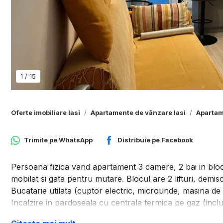
1
/
15
Oferte imobiliare Iasi
Apartamente de vânzare Iasi
Apartam
Trimite pe
WhatsApp
Distribuie pe
Facebook
Persoana fizica vand apartament 3 camere, 2 bai in bl
mobilat si gata pentru mutare. Blocul are 2 lifturi, demiso
Bucatarie utilata (cuptor electric, microunde, masina de
Incalzire in pardoseala cu centrala termica pe gaz (inclu
Aer conditionat.