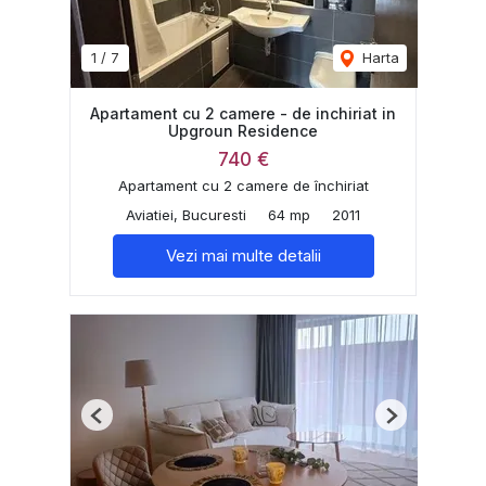
1
/
7
Harta
Apartament cu 2 camere - de inchiriat in
Upgroun Residence
740 €
Apartament cu 2 camere de închiriat
Aviatiei, Bucuresti
64 mp
2011
Vezi mai multe detalii
Previous
Next