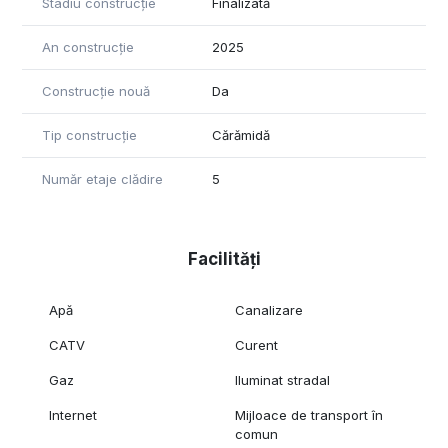
Stadiu construcție
Finalizată
An construcție
2025
Construcție nouă
Da
Tip construcție
Cărămidă
Număr etaje clădire
5
Facilități
Apă
Canalizare
CATV
Curent
Gaz
Iluminat stradal
Internet
Mijloace de transport în
comun