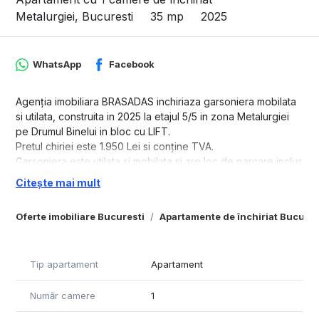
Metalurgiei, Bucuresti
35 mp
2025
WhatsApp
Facebook
Agenția imobiliara BRASADAS inchiriaza garsoniera mobilata
si utilata, construita in 2025 la etajul 5/5 in zona Metalurgiei
pe Drumul Binelui in bloc cu LIFT.
Pretul chiriei este 1.950 Lei si conține TVA.
Garsoniera este utilata si mobilata si are loc de parcare inclus
in pret.
Citește mai mult
Www.brasadas.com.
Oferte imobiliare Bucuresti
Apartamente de închiriat Bucures
Tip apartament
Apartament
Număr camere
1