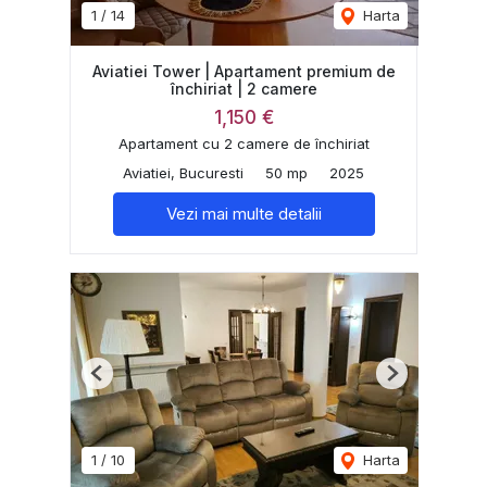
1
/
14
Harta
Aviatiei Tower | Apartament premium de
închiriat | 2 camere
1,150 €
Apartament cu 2 camere de închiriat
Aviatiei, Bucuresti
50 mp
2025
Vezi mai multe detalii
Previous
Next
1
/
10
Harta