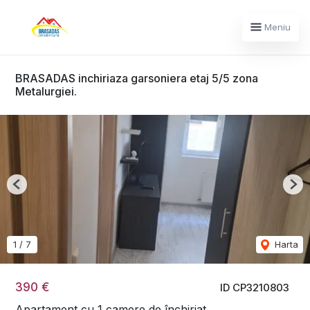
Meniu
BRASADAS inchiriaza garsoniera etaj 5/5 zona
Metalurgiei.
Previous
Nex
1
/
7
Harta
390 €
ID CP3210803
Apartament cu 1 camere de închiriat