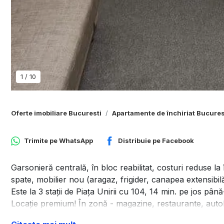
1
/
10
Oferte imobiliare Bucuresti
Apartamente de închiriat Bucures
Trimite pe
WhatsApp
Distribuie pe
Facebook
Garsonieră centrală, în bloc reabilitat, costuri reduse l
spate, mobilier nou (aragaz, frigider, canapea extensibilă
Este la 3 stații de Piața Unirii cu 104, 14 min. pe jos pân
Locație premium! În zonă - magazine, restaurante, autob
Ideală