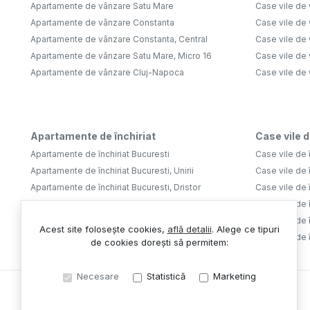
Apartamente de vânzare Satu Mare
Case vile de
Apartamente de vânzare Constanta
Case vile de 
Apartamente de vânzare Constanta, Central
Case vile de 
Apartamente de vânzare Satu Mare, Micro 16
Case vile de 
Apartamente de vânzare Cluj-Napoca
Case vile de
Apartamente de închiriat
Case vile d
Apartamente de închiriat Bucuresti
Case vile de î
Apartamente de închiriat Bucuresti, Unirii
Case vile de î
Apartamente de închiriat Bucuresti, Dristor
Case vile de î
Apartamente de închiriat Bucuresti, Tineretului
Case vile de î
Apartamente de închiriat Bucuresti, Aviatiei
Case vile de î
Acest site folosește cookies,
află detalii
.
Alege ce tipuri
Apartamente de închiriat Bucuresti, Lujerului
Case vile de 
de cookies dorești să permitem:
Necesare
Statistică
Marketing