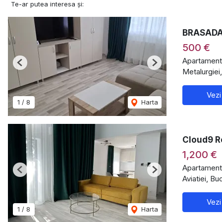
Te-ar putea interesa și:
BRASADAS
500 €
Apartament 
Previous
Next
Metalurgiei
Vezi
1
/
8
Harta
Cloud9 Re
1,200 €
Apartament 
Previous
Next
Aviatiei, Bu
Vezi
1
/
8
Harta