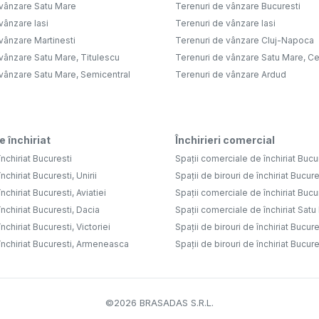
 vânzare Satu Mare
Terenuri de vânzare Bucuresti
vânzare Iasi
Terenuri de vânzare Iasi
vânzare Martinesti
Terenuri de vânzare Cluj-Napoca
vânzare Satu Mare, Titulescu
Terenuri de vânzare Satu Mare, Ce
 vânzare Satu Mare, Semicentral
Terenuri de vânzare Ardud
e închiriat
Închirieri comercial
nchiriat Bucuresti
Spații comerciale de închiriat Bucu
nchiriat Bucuresti, Unirii
Spații de birouri de închiriat Bucure
nchiriat Bucuresti, Aviatiei
Spații comerciale de închiriat Bucure
nchiriat Bucuresti, Dacia
Spații comerciale de închiriat Sat
nchiriat Bucuresti, Victoriei
Spații de birouri de închiriat Bucure
închiriat Bucuresti, Armeneasca
Spații de birouri de închiriat Bucures
©
2026
BRASADAS S.R.L.