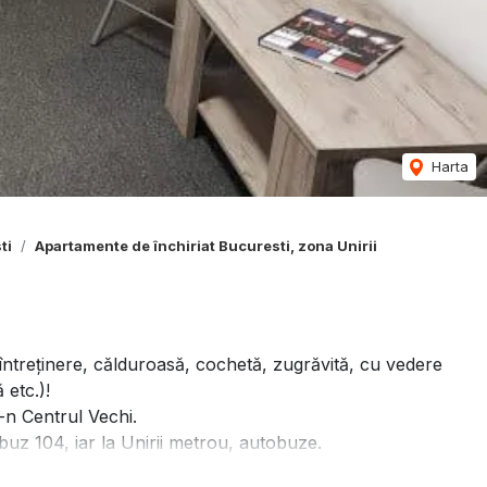
Harta
ti
Apartamente de închiriat Bucuresti, zona Unirii
a întreținere, călduroasă, cochetă, zugrăvită, cu vedere
 etc.)!
ă-n Centrul Vechi.
uz 104, iar la Unirii metrou, autobuze.