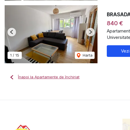
BRASADAS 
840 €
Apartament 
Previous
Next
Universitat
Vezi
1
/
15
Harta
Înapoi la Apartamente de închiriat