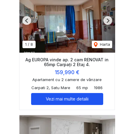
Previous
Next
1
/
8
Harta
Ag EUROPA vinde ap. 2 cam RENOVAT in
65mp Carpați 2 Etaj 4.
159,990 €
Apartament cu 2 camere de vânzare
Carpati 2, Satu Mare
65 mp
1986
Vezi mai multe detalii