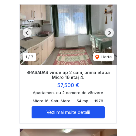
Previous
Next
1
/
7
Harta
BRASADAS vinde ap 2 cam, prima etapa
Micro 16 etaj 4.
57,500 €
Apartament cu 2 camere de vânzare
Micro 16, Satu Mare
54 mp
1978
Vezi mai multe detalii