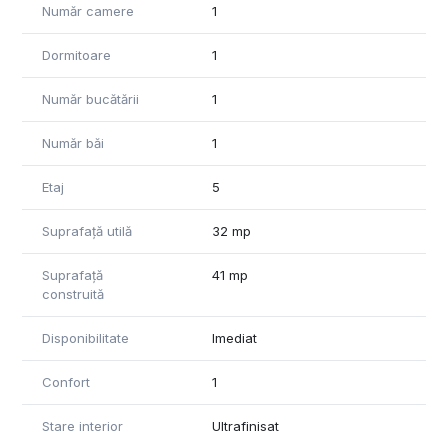
Număr camere
1
Dormitoare
1
Număr bucătării
1
Număr băi
1
Etaj
5
Suprafață utilă
32 mp
Suprafață
41 mp
construită
Disponibilitate
Imediat
Confort
1
Stare interior
Ultrafinisat