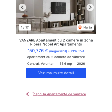
Previous
Next
1
/
17
Harta
VANZARE Apartament cu 2 camere in zona
Pipera Nobel Art Apartaments
150,776 €
(negociabil) + 21% TVA
Apartament cu 2 camere de vânzare
Central, Voluntari
55.6 mp
2026
Vezi mai multe detalii
Înapoi la Apartamente de vânzare