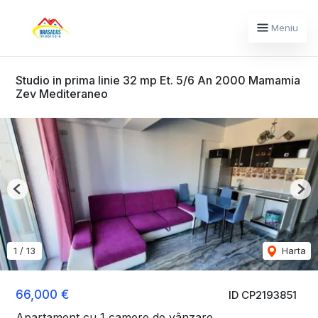
Meniu
Studio in prima linie 32 mp Et. 5/6 An 2000 Mamamia
Zev Mediteraneo
Previous
Nex
1
/
13
Harta
66,000 €
ID CP2193851
Apartament cu 1 camere de vânzare