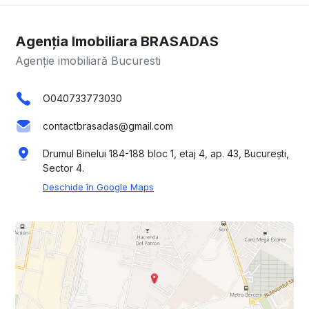
Agenția Imobiliara BRASADAS
Agenție imobiliară Bucuresti
O040733773030
contactbrasadas@gmail.com
Drumul Binelui 184-188 bloc 1, etaj 4, ap. 43, București,
Sector 4.
Deschide în Google Maps