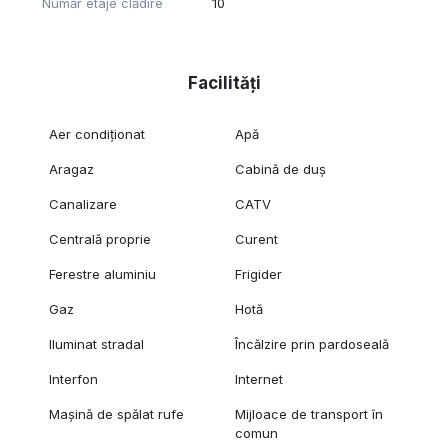
Număr etaje clădire
10
Facilități
Aer condiționat
Apă
Aragaz
Cabină de duș
Canalizare
CATV
Centrală proprie
Curent
Ferestre aluminiu
Frigider
Gaz
Hotă
Iluminat stradal
Încălzire prin pardoseală
Interfon
Internet
Mașină de spălat rufe
Mijloace de transport în
comun