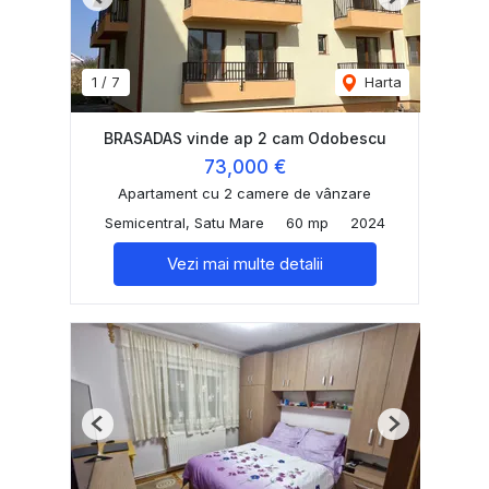
Previous
Next
1
/
7
Harta
BRASADAS vinde ap 2 cam Odobescu
73,000 €
Apartament cu 2 camere de vânzare
Semicentral, Satu Mare
60 mp
2024
Vezi mai multe detalii
Previous
Next