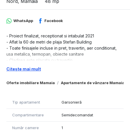
Nord, Mamaia
48 mp
WhatsApp
Facebook
- Proiect finalizat, receptionat si intabulat 2021
- Aflat la 60 de metri de plaja Stefan Building
- Toate finisajele incluse in pret, travertin, aer conditionat,
usa metalica, termopan, obiecte sanitare
- Cladirea este placata cu travertin
- Cladirea beneficiaza de lift
Citește mai mult
- Proiectul beneficiaza de locuri de parcare pentru fiecare
apartament in parte(35 Locuri)
Oferte imobiliare Mamaia
Apartamente de vânzare Mamaia
- Fara taxa de complex
Tip apartament
Garsonieră
Compartimentare
Semidecomandat
Număr camere
1