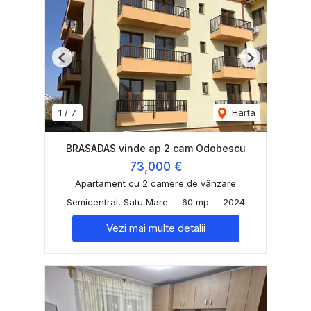
Previous
Next
1
/
7
Harta
BRASADAS vinde ap 2 cam Odobescu
73,000 €
Apartament cu 2 camere de vânzare
Semicentral, Satu Mare
60 mp
2024
Vezi mai multe detalii