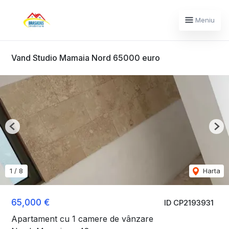
Meniu
Vand Studio Mamaia Nord 65000 euro
Previous
Nex
1
/
8
Harta
65,000 €
ID CP2193931
Apartament cu 1 camere de vânzare