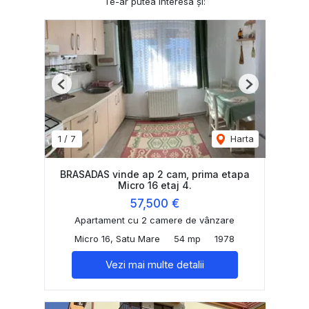
Te-ar putea interesa și:
Previous
Next
1
/
7
Harta
BRASADAS vinde ap 2 cam, prima etapa
Micro 16 etaj 4.
57,500 €
Apartament cu 2 camere de vânzare
Micro 16, Satu Mare
54 mp
1978
Vezi mai multe detalii