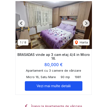
Previous
Next
1
/
8
Harta
BRASADAS vinde ap 3 cam etaj 4/4 in Micro
16.
80,000 €
Apartament cu 3 camere de vânzare
Micro 16, Satu Mare
90 mp
1981
Vezi mai multe detalii
Înapoi la Apartamente de vânzare