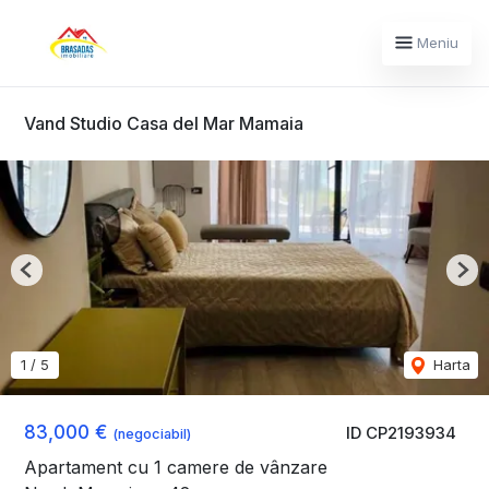
Meniu
Vand Studio Casa del Mar Mamaia
Previous
Nex
1
/
5
Harta
83,000 €
ID CP2193934
(negociabil)
Apartament cu 1 camere de vânzare