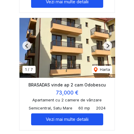
Vezi mai multe detalii
Previous
Next
1
/
7
Harta
BRASADAS vinde ap 2 cam Odobescu
73,000 €
Apartament cu 2 camere de vânzare
Semicentral, Satu Mare
60 mp
2024
Vezi mai multe detalii