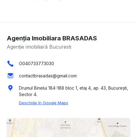
Agenția Imobiliara BRASADAS
Agenție imobiliară Bucuresti
O040733773030
contactbrasadas@gmail.com
Drumul Binelui 184-188 bloc 1, etaj 4, ap. 43, București,
Sector 4.
Deschide în Google Maps