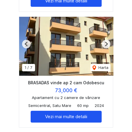
Vezi mai multe detalii
Previous
Next
1
/
7
Harta
BRASADAS vinde ap 2 cam Odobescu
73,000 €
Apartament cu 2 camere de vânzare
Semicentral, Satu Mare
60 mp
2024
Vezi mai multe detalii