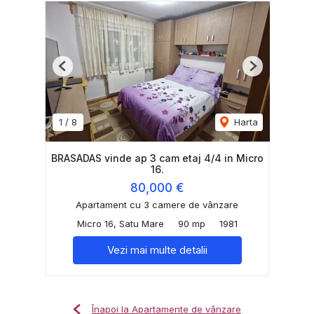
Previous
Next
1
/
8
Harta
BRASADAS vinde ap 3 cam etaj 4/4 in Micro
16.
80,000 €
Apartament cu 3 camere de vânzare
Micro 16, Satu Mare
90 mp
1981
Vezi mai multe detalii
Înapoi la Apartamente de vânzare