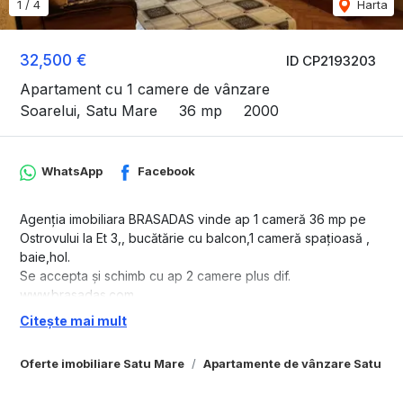
1
/
4
Harta
32,500 €
ID CP2193203
Apartament cu 1 camere de vânzare
Soarelui, Satu Mare
36 mp
2000
WhatsApp
Facebook
Agenția imobiliara BRASADAS vinde ap 1 cameră 36 mp pe
Ostrovului la Et 3,, bucătărie cu balcon,1 cameră spațioasă ,
baie,hol.
Se accepta și schimb cu ap 2 camere plus dif.
www.brasadas.com.
Citește mai mult
Oferte imobiliare Satu Mare
Apartamente de vânzare Satu Ma