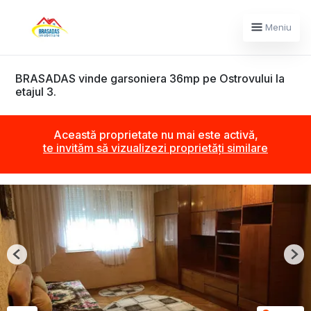
Meniu
BRASADAS vinde garsoniera 36mp pe Ostrovului la
etajul 3.
Această proprietate nu mai este activă,
te invităm să vizualizezi proprietăți similare
Previous
Nex