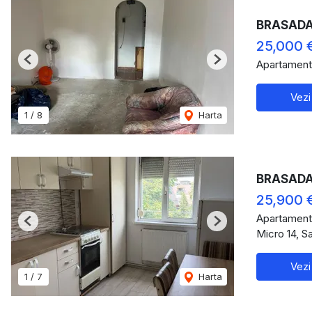
BRASADAS
25,000 
Apartament
Previous
Next
Vezi
1
/
8
Harta
BRASADAS 
25,900 
Apartament
Previous
Next
Micro 14, S
Vezi
1
/
7
Harta