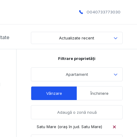
O040733773030
ltate
Actualizate recent
Filtrare proprietăți
Apartament
1
Vânzare
Închiriere
Satu Mare (oraș în jud. Satu Mare)