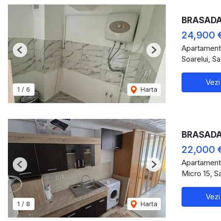
BRASADAS 
24,900 
Apartament
Previous
Next
Soarelui, S
Vezi
1
/
6
Harta
BRASADAS 
22,000 
Apartament
Previous
Next
Micro 15, S
Vezi
1
/
8
Harta