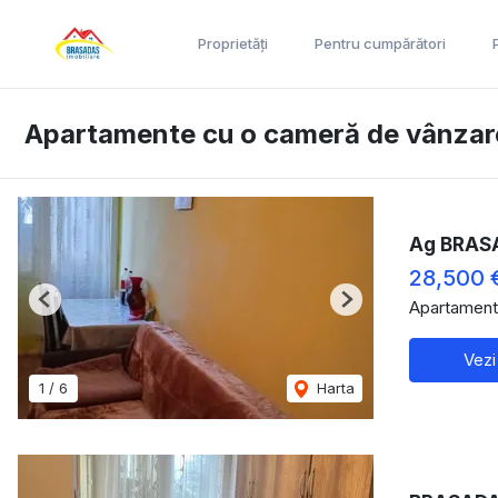
Proprietăți
Pentru cumpărători
Apartamente cu o cameră de vânzar
Ag BRASA
28,500 
Apartament
Previous
Next
Vezi
1
/
6
Harta