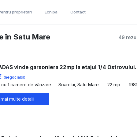
Pentru proprietari
Echipa
Contact
e în Satu Mare
49 rezu
DAS vinde garsoniera 22mp la etajul 1/4 Ostrovului.
€
(negociabil)
 cu 1 camere de vânzare
Soarelui, Satu Mare
22 mp
198
 mai multe detalii