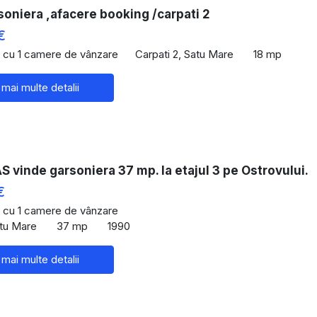
oniera ,afacere booking /carpati 2
€
 cu 1 camere de vânzare
Carpati 2, Satu Mare
18 mp
 mai multe detalii
vinde garsoniera 37 mp. la etajul 3 pe Ostrovului.
€
 cu 1 camere de vânzare
atu Mare
37 mp
1990
 mai multe detalii