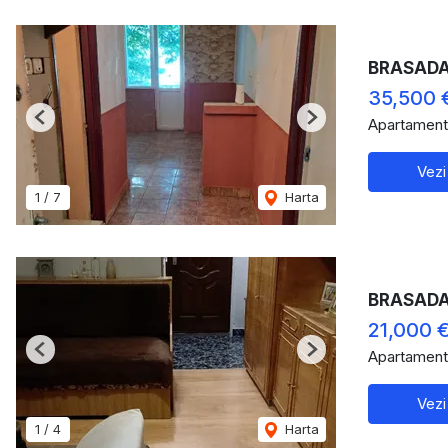
BRASADAS
35,500 
Apartament
Previous
Next
Vezi
1
/
7
Harta
BRASADAS 
21,000 
Apartament
Previous
Next
Vezi
1
/
4
Harta