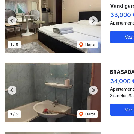
Vand gars
33,000 
Apartament
Previous
Next
Vezi
1
/
5
Harta
BRASADAS 
34,000 
Apartament
Previous
Next
Soarelui, S
Vezi
1
/
5
Harta