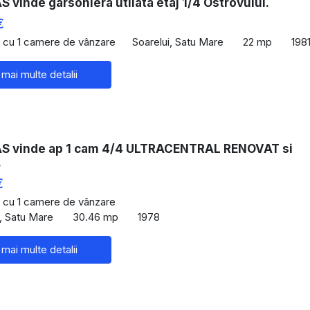
vinde garsoniera utilata etaj 1/4 Ostrovului.
€
 cu 1 camere de vânzare
Soarelui, Satu Mare
22 mp
198
 mai multe detalii
 vinde ap 1 cam 4/4 ULTRACENTRAL RENOVAT si
.
€
 cu 1 camere de vânzare
l, Satu Mare
30.46 mp
1978
 mai multe detalii