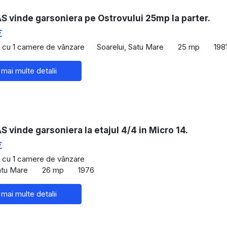
 vinde garsoniera pe Ostrovului 25mp la parter.
€
 cu 1 camere de vânzare
Soarelui, Satu Mare
25 mp
198
 mai multe detalii
vinde garsoniera la etajul 4/4 in Micro 14.
€
 cu 1 camere de vânzare
atu Mare
26 mp
1976
 mai multe detalii