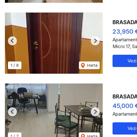
BRASADAS
23,950 
Apartament
Previous
Next
Micro 17, S
Vezi
1
/
8
Harta
BRASADAS
45,000 
Apartament
Previous
Next
Vezi
1
/
7
Harta