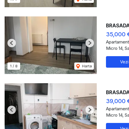
BRASADAS
35,000 
Apartament
Previous
Next
Micro 14, S
Vezi
1
/
8
Harta
BRASADAS
39,000 
Apartament
Previous
Next
Micro 14, S
Vezi