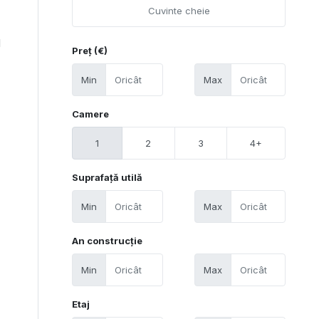
1
Preț (€)
Min
Max
Camere
1
2
3
4+
Suprafață utilă
Min
Max
An construcție
Min
Max
Etaj