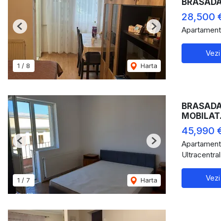
BRASADAS 
28,500 
Apartament
Previous
Next
Vezi
1
/
8
Harta
BRASADAS
MOBILAT
45,990 
Apartament
Previous
Next
Ultracentra
Vezi
1
/
7
Harta