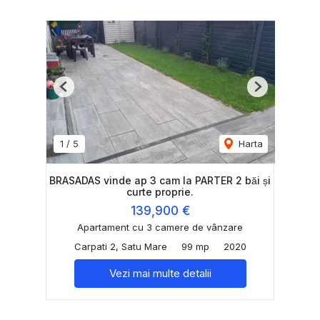
Previous
Next
1
/
5
Harta
BRASADAS vinde ap 3 cam la PARTER 2 băi și
curte proprie.
139,900 €
Apartament cu 3 camere de vânzare
Carpati 2, Satu Mare
99 mp
2020
Vezi mai multe detalii