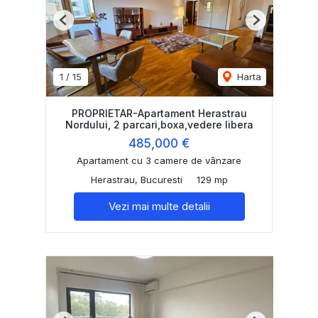
Previous
Next
1
/
15
Harta
PROPRIETAR-Apartament Herastrau
Nordului, 2 parcari,boxa,vedere libera
485,000 €
Apartament cu 3 camere de vânzare
Herastrau, Bucuresti
129 mp
Vezi mai multe detalii