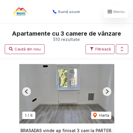
Sună acum
Meniu
Apartamente cu 3 camere de vânzare
510 rezultate
Caută din nou
Filtrează
Previous
Next
1
/
6
Harta
BRASADAS vinde ap finisat 3 cam la PARTER.