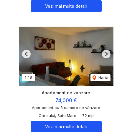
Vezi mai multe detalii
Previous
Next
1
/
8
Harta
Apartament de vanzare
74,000 €
Apartament cu 3 camere de vânzare
Careiului, Satu Mare
72 mp
Vezi mai multe detalii