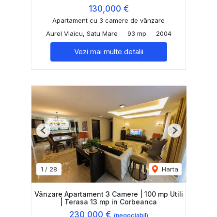
130,000 €
Apartament cu 3 camere de vânzare
Aurel Vlaicu, Satu Mare
93 mp
2004
Vezi mai multe detalii
Previous
Next
1
/
28
Harta
Vânzare Apartament 3 Camere | 100 mp Utili
| Terasa 13 mp in Corbeanca
230,000 €
(negociabil)