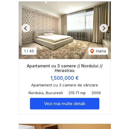
Previous
Next
1
/
45
Harta
Apartament cu 3 camere // Nordului //
Herastrau
1,500,000 €
Apartament cu 3 camere de vânzare
Nordului, Bucuresti
215.71 mp
2009
Vezi mai multe detalii