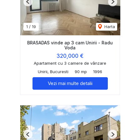
Previous
Next
1
/
19
Harta
BRASADAS vinde ap 3 cam Unirii - Radu
Voda
320,000 €
Apartament cu 3 camere de vânzare
Unirii, Bucuresti
90 mp
1996
Vezi mai multe detalii
Previous
Next