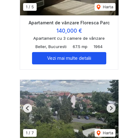
1
/
5
Harta
Apartament de vânzare Floresca Parc
140,000 €
Apartament cu 3 camere de vânzare
Beller, Bucuresti
67.5 mp
1964
Vezi mai multe detalii
Previous
Next
1
/
7
Harta