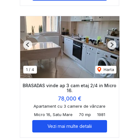
Previous
Next
1
/
4
Harta
BRASADAS vinde ap 3 cam etaj 2/4 in Micro
16.
78,000 €
Apartament cu 3 camere de vânzare
Micro 16, Satu Mare
70 mp
1981
Vezi mai multe detalii