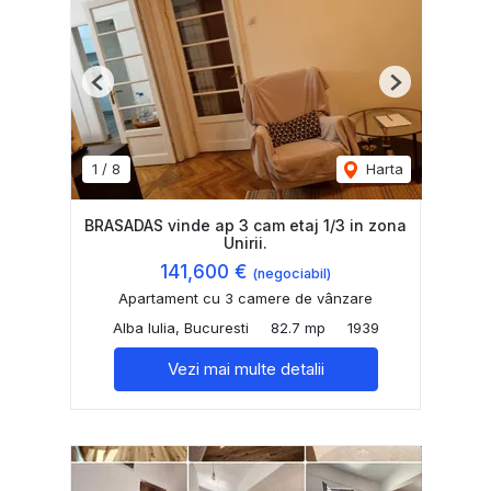
Previous
Next
1
/
8
Harta
BRASADAS vinde ap 3 cam etaj 1/3 in zona
Unirii.
141,600 €
(negociabil)
Apartament cu 3 camere de vânzare
Alba Iulia, Bucuresti
82.7 mp
1939
Vezi mai multe detalii