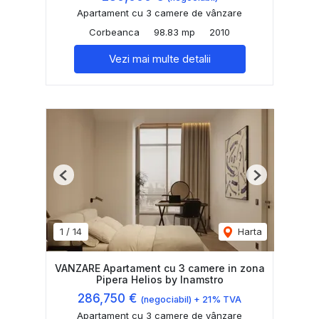
Apartament cu 3 camere de vânzare
Corbeanca
98.83 mp
2010
Vezi mai multe detalii
Previous
Next
1
/
14
Harta
VANZARE Apartament cu 3 camere in zona
Pipera Helios by Inamstro
286,750 €
(negociabil) + 21% TVA
Apartament cu 3 camere de vânzare