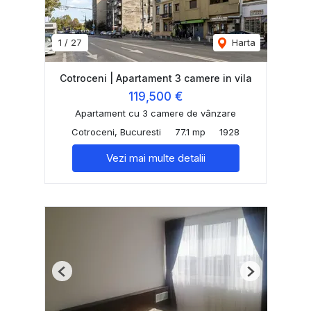
1
/
27
Harta
Cotroceni | Apartament 3 camere in vila
119,500 €
Apartament cu 3 camere de vânzare
Cotroceni, Bucuresti
77.1 mp
1928
Vezi mai multe detalii
Previous
Next