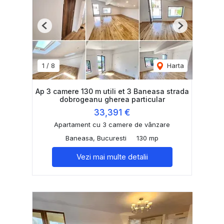
Previous
Next
1
/
8
Harta
Ap 3 camere 130 m utili et 3 Baneasa strada
dobrogeanu gherea particular
33,391 €
Apartament cu 3 camere de vânzare
Baneasa, Bucuresti
130 mp
Vezi mai multe detalii