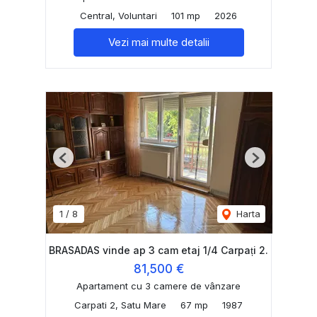
Central, Voluntari
101 mp
2026
Vezi mai multe detalii
Previous
Next
1
/
8
Harta
BRASADAS vinde ap 3 cam etaj 1/4 Carpați 2.
81,500 €
Apartament cu 3 camere de vânzare
Carpati 2, Satu Mare
67 mp
1987