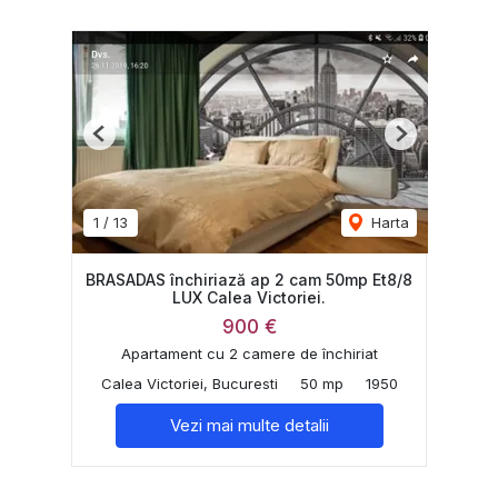
Previous
Next
1
/
13
Harta
BRASADAS închiriază ap 2 cam 50mp Et8/8
LUX Calea Victoriei.
900 €
Apartament cu 2 camere de închiriat
Calea Victoriei, Bucuresti
50 mp
1950
Vezi mai multe detalii