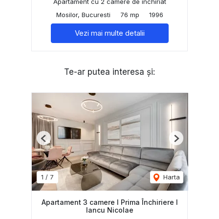
Apartament cu 2 camere de închiriat
Mosilor, Bucuresti
76 mp
1996
Vezi mai multe detalii
Te-ar putea interesa și:
Previous
Next
1
/
7
Harta
Apartament 3 camere I Prima Închiriere I
Iancu Nicolae