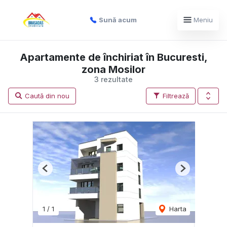
Sună acum
Meniu
Apartamente de închiriat în Bucuresti,
zona Mosilor
3 rezultate
Caută din nou
Filtrează
Previous
Next
1
/
1
Harta