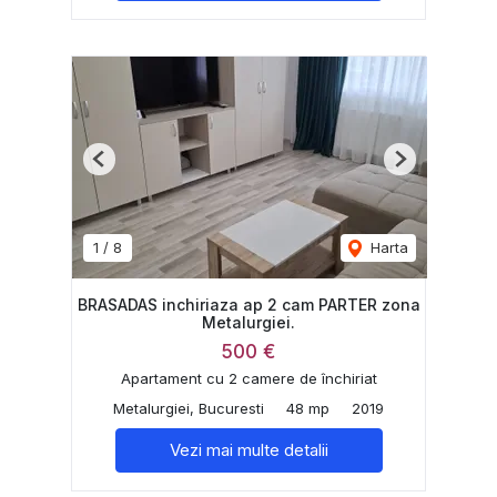
Previous
Next
1
/
8
Harta
BRASADAS inchiriaza ap 2 cam PARTER zona
Metalurgiei.
500 €
Apartament cu 2 camere de închiriat
Metalurgiei, Bucuresti
48 mp
2019
Vezi mai multe detalii