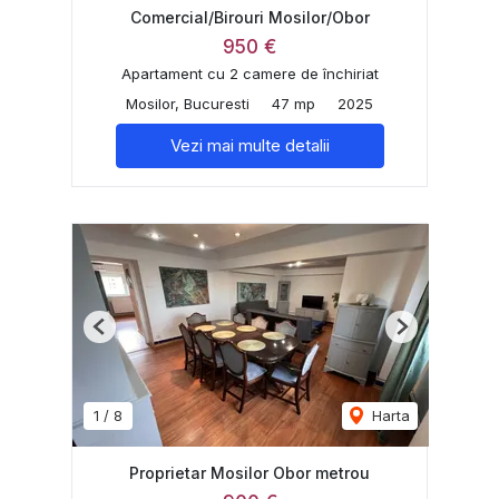
Comercial/Birouri Mosilor/Obor
950 €
Apartament cu 2 camere de închiriat
Mosilor, Bucuresti
47 mp
2025
Vezi mai multe detalii
Previous
Next
1
/
8
Harta
Proprietar Mosilor Obor metrou