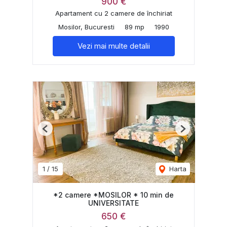
900 €
Apartament cu 2 camere de închiriat
Mosilor, Bucuresti
89 mp
1990
Vezi mai multe detalii
Previous
Next
1
/
15
Harta
*2 camere *MOSILOR * 10 min de
UNIVERSITATE
650 €