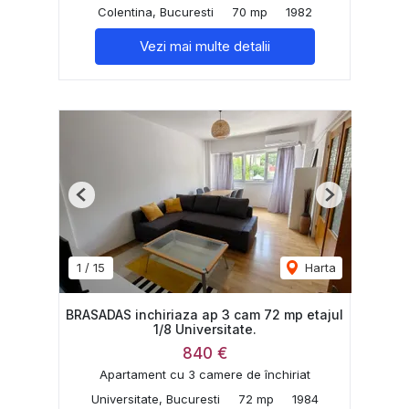
Colentina, Bucuresti
70 mp
1982
Vezi mai multe detalii
Previous
Next
1
/
15
Harta
BRASADAS inchiriaza ap 3 cam 72 mp etajul
1/8 Universitate.
840 €
Apartament cu 3 camere de închiriat
Universitate, Bucuresti
72 mp
1984