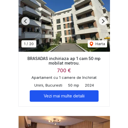
Previous
Next
1
/
20
Harta
BRASADAS inchiriaza ap 1 cam 50 mp
mobilat metrou.
700 €
Apartament cu 1 camere de închiriat
Unirii, Bucuresti
50 mp
2024
Vezi mai multe detalii