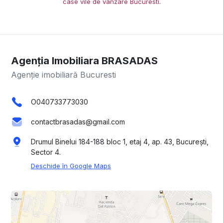
case vile de vânzare Bucuresti
.
Agenția Imobiliara BRASADAS
Agenție imobiliară Bucuresti
O040733773030
contactbrasadas@gmail.com
Drumul Binelui 184-188 bloc 1, etaj 4, ap. 43, București,
Sector 4.
Deschide în Google Maps