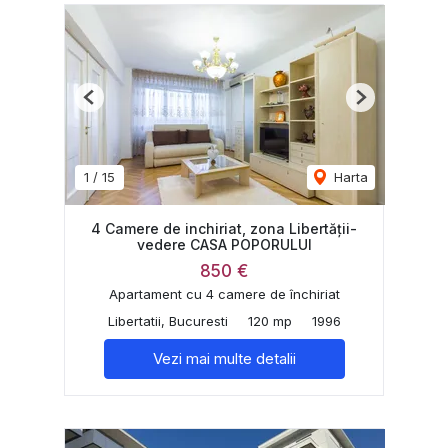
Previous
Next
1
/
15
Harta
4 Camere de inchiriat, zona Libertății-
vedere CASA POPORULUI
850 €
Apartament cu 4 camere de închiriat
Libertatii, Bucuresti
120 mp
1996
Vezi mai multe detalii