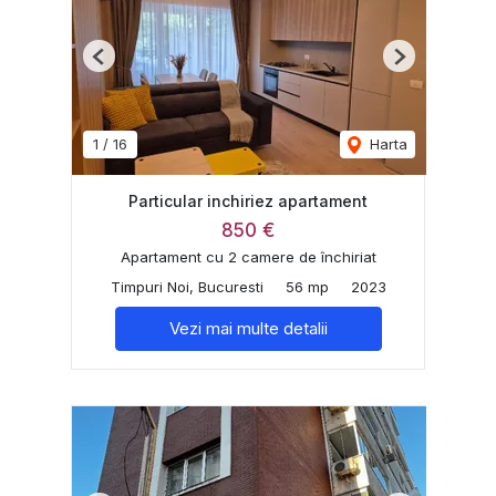
Previous
Next
1
/
16
Harta
Particular inchiriez apartament
850 €
Apartament cu 2 camere de închiriat
Timpuri Noi, Bucuresti
56 mp
2023
Vezi mai multe detalii