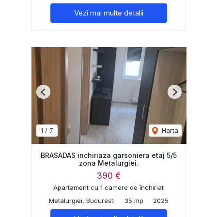
Vezi mai multe detalii
Previous
Next
1
/
7
Harta
BRASADAS inchiriaza garsoniera etaj 5/5
zona Metalurgiei.
390 €
Apartament cu 1 camere de închiriat
Metalurgiei, Bucuresti
35 mp
2025