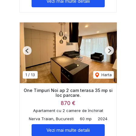
Vezi mai multe detalii
Previous
Next
1
/
13
Harta
One Timpuri Noi ap 2 cam terasa 35 mp si
loc parcare.
870 €
Apartament cu 2 camere de închiriat
Nerva Traian, Bucuresti
60 mp
2024
Vezi mai multe detalii