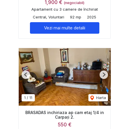
1,900 €
(negociabil)
Apartament cu 3 camere de închiriat
Central, Voluntari
92 mp
2025
Vezi mai multe detalii
Previous
Next
1
/
11
Harta
BRASADAS inchiriaza ap cam etaj 1/4 in
Carpați 2.
550 €