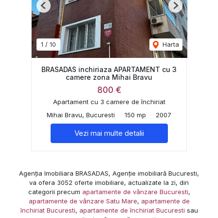
Previous
Next
1
/
10
Harta
BRASADAS inchiriaza APARTAMENT cu 3
camere zona Mihai Bravu
800 €
Apartament cu 3 camere de închiriat
Mihai Bravu, Bucuresti
150 mp
2007
Vezi mai multe detalii
Agenția Imobiliara BRASADAS, Agenție imobiliară Bucuresti,
va ofera 3052 oferte imobiliare, actualizate la zi, din
categorii precum
apartamente de vânzare Bucuresti
,
apartamente de vânzare Satu Mare
,
apartamente de
închiriat Bucuresti
,
apartamente de închiriat Bucuresti
sau