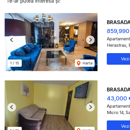
Te-ar putea interesa și:
BRASADAS
859,990
Apartament
Previous
Next
Herastrau, 
Vezi
1
/
15
Harta
BRASADAS 
43,000 
Apartament
Previous
Next
Micro 14, S
Vezi