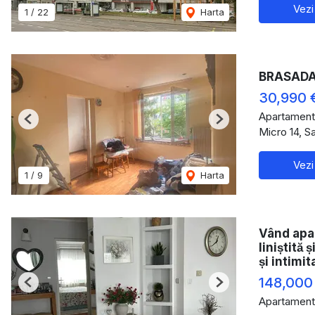
Vezi
1
/
22
Harta
BRASADAS
30,990 
Apartament
Previous
Next
Micro 14, S
Vezi
1
/
9
Harta
Vând apa
liniștită
și intimit
148,000
Previous
Next
Apartament