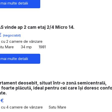
 mai multe detalii
 vinde ap 2 cam etaj 2/4 Micro 14.
€
(negociabil)
 cu 2 camere de vânzare
atu Mare
34 mp
1981
 mai multe detalii
rtament deosebit, situat într-o zonă semicentrală,
 și foarte plăcută, ideal pentru cei care își doresc conf
ate.
 €
 cu 4 camere de vânzare
Satu Mare