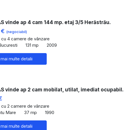
 vinde ap 4 cam 144 mp. etaj 3/5 Herăstrău.
 €
(negociabil)
 cu 4 camere de vânzare
Bucuresti
131 mp
2009
 mai multe detalii
vinde ap 2 cam mobilat, utilat, imediat ocupabil.
€
 cu 2 camere de vânzare
atu Mare
37 mp
1990
 mai multe detalii