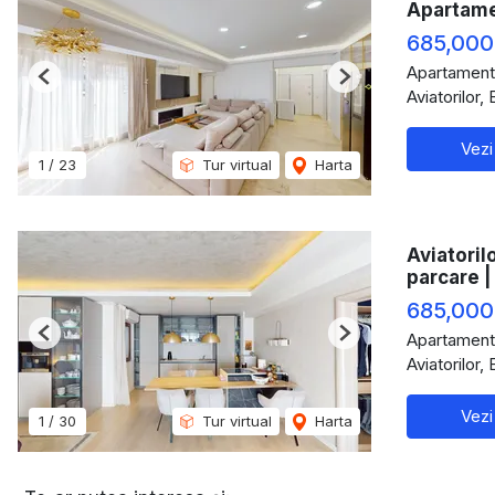
Apartamen
685,000
Apartament
Previous
Next
Aviatorilor,
Vezi
1
/
23
Tur virtual
Harta
Aviatoril
parcare 
685,000
Apartament
Previous
Next
Aviatorilor,
Vezi
1
/
30
Tur virtual
Harta