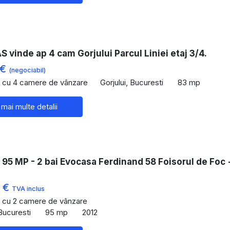
vinde ap 4 cam Gorjului Parcul Liniei etaj 3/4.
 €
(negociabil)
 cu 4 camere de vânzare
Gorjului, Bucuresti
83 mp
 mai multe detalii
95 MP - 2 bai Evocasa Ferdinand 58 Foisorul de Foc 
0 €
TVA inclus
 cu 2 camere de vânzare
Bucuresti
95 mp
2012