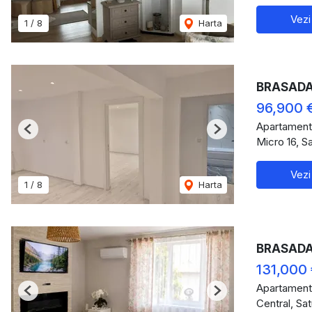
Vezi
1
/
8
Harta
BRASADAS 
96,900 
Apartament
Previous
Next
Micro 16, S
Vezi
1
/
8
Harta
BRASADAS
131,000
Apartament
Previous
Next
Central, Sa