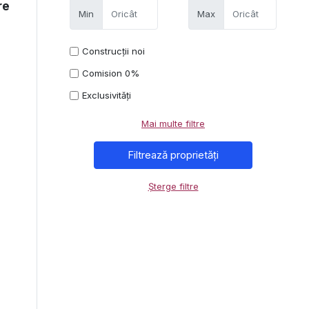
re
Min
Max
Construcții noi
Comision 0%
Exclusivități
Mai multe filtre
Șterge filtre