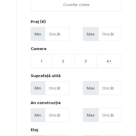
Preț (€)
Min
Max
Camere
1
2
3
4+
Suprafață utilă
Min
Max
An construcție
Min
Max
Etaj