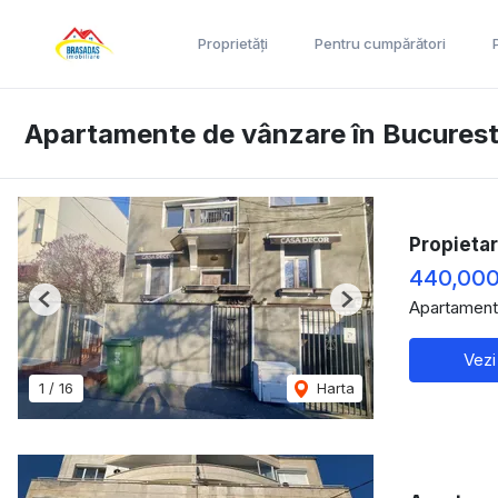
Proprietăți
Pentru cumpărători
Apartamente de vânzare în Bucuresti
Propietar
440,000
Apartament
Previous
Next
Vezi
1
/
16
Harta