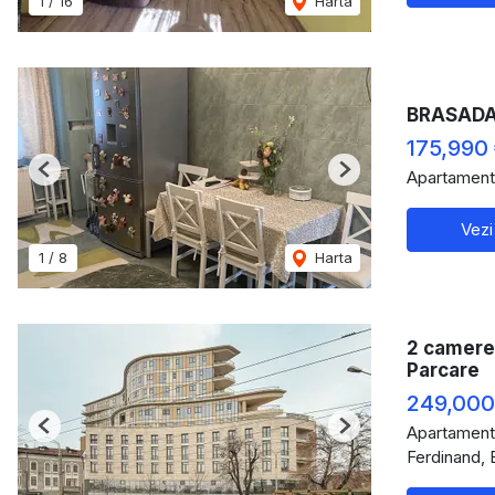
1
/
16
Harta
BRASADAS 
175,990
Apartament
Previous
Next
Vezi
1
/
8
Harta
2 camere 
Parcare
249,00
Apartament
Previous
Next
Ferdinand, 