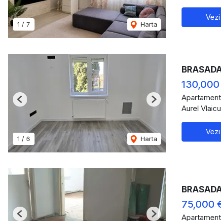
Vezi
1
/
7
Harta
BRASADAS
130,000
Apartament
Previous
Next
Aurel Vlaic
Vezi
1
/
6
Harta
BRASADAS
75,000 
Apartament
Previous
Next