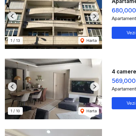
Apartamen
680,000
Apartament
Previous
Next
Vezi
1
/
13
Harta
4 camere 
569,000
Apartament
Previous
Next
Vezi
1
/
10
Harta