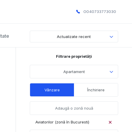
O040733773030
ltate
Actualizate recent
Filtrare proprietăți
Apartament
Vânzare
Închiriere
Aviatorilor (zonă în Bucuresti)