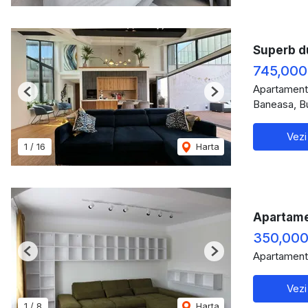
Superb d
745,000
Apartament
Previous
Next
Baneasa, B
Vezi
1
/
16
Harta
Apartamen
350,000
Apartament
Previous
Next
Vezi
1
/
8
Harta