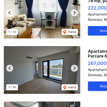
76 mp, p
222,000
Apartament
Previous
Next
Baneasa, B
Vezi
1
/
13
Harta
Apartamen
Parcare 
267,000
Apartament
Previous
Next
Baneasa, B
Vezi
1
/
16
Harta