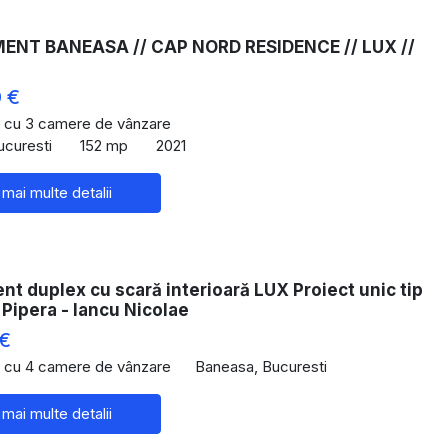
NT BANEASA // CAP NORD RESIDENCE // LUX //
 €
 cu 3 camere de vânzare
ucuresti
152 mp
2021
 mai multe detalii
t duplex cu scară interioară LUX Proiect unic tip
Pipera - Iancu Nicolae
 €
 cu 4 camere de vânzare
Baneasa, Bucuresti
 mai multe detalii