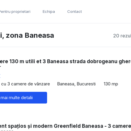
Pentru proprietari
Echipa
Contact
i, zona Baneasa
20 rezu
ere 130 m utili et 3 Baneasa strada dobrogeanu ghe
r
€
 cu 3 camere de vânzare
Baneasa, Bucuresti
130 mp
 mai multe detalii
nt spaţios şi modern Greenfield Baneasa - 3 camere