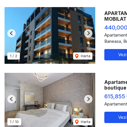
APARTAME
MOBILAT
440,000
Apartament
Previous
Next
Baneasa, B
Vezi
1
/
2
Harta
Apartamen
boutique 
615,855
Previous
Next
Apartament
Vezi
1
/
10
Harta