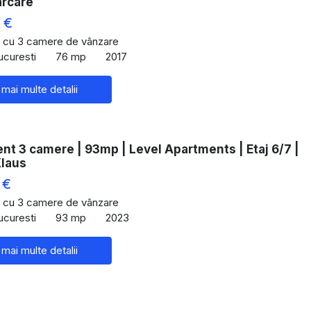
arcare
 €
 cu 3 camere de vânzare
ucuresti
76 mp
2017
 mai multe detalii
t 3 camere | 93mp | Level Apartments | Etaj 6/7 |
Klaus
 €
 cu 3 camere de vânzare
ucuresti
93 mp
2023
 mai multe detalii