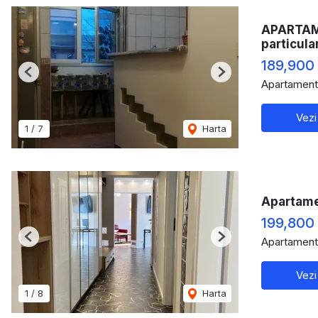
APARTAME
particula
189,900
Previous
Next
Apartament
Vezi
1
/
7
Harta
Apartame
199,800
Apartament
Previous
Next
Vezi
1
/
8
Harta