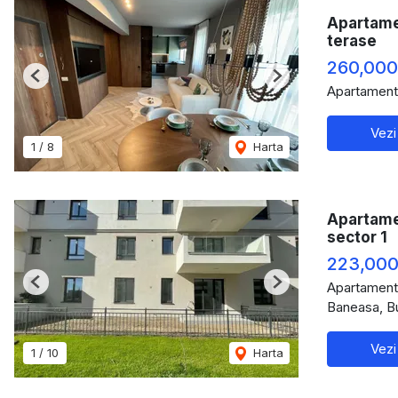
Apartamen
terase
260,000
Previous
Next
Apartament
Vezi
1
/
8
Harta
Apartame
sector 1
223,000
Apartament
Previous
Next
Baneasa, B
Vezi
1
/
10
Harta