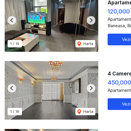
Apartame
120,000
Apartament
Previous
Next
Baneasa, B
Vezi
1
/
15
Harta
4 Camere
450,000
Apartament
Previous
Next
Vezi
1
/
16
Harta