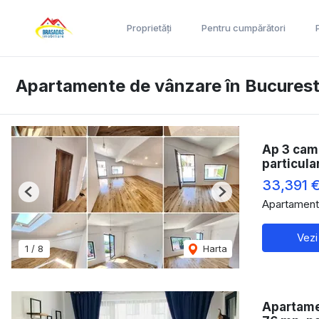
Proprietăți
Pentru cumpărători
Apartamente de vânzare în Bucurest
Ap 3 cam
particula
33,391 
Previous
Next
Apartament
Vezi
1
/
8
Harta
Apartame