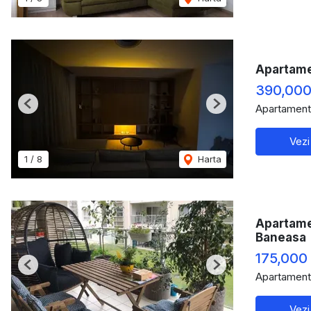
Apartame
390,000
Apartament
Previous
Next
Vezi
1
/
8
Harta
Apartamen
Baneasa
175,000
Previous
Next
Apartament
Vezi