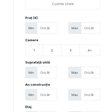
Preț (€)
Min
Max
Camere
1
2
3
4+
Suprafață utilă
Min
Max
An construcție
Min
Max
Etaj