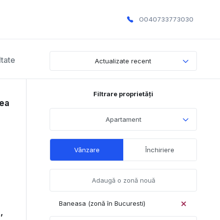
O040733773030
ltate
Actualizate recent
Filtrare proprietăți
rea
Apartament
Vânzare
Închiriere
Baneasa (zonă în Bucuresti)
,