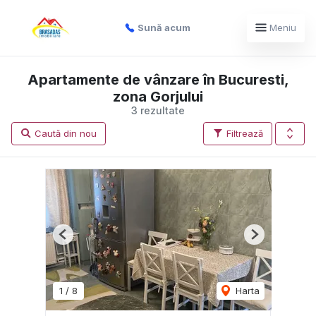
Sună acum
Meniu
Apartamente de vânzare în Bucuresti,
zona Gorjului
3 rezultate
Caută din nou
Filtrează
Previous
Next
1
/
8
Harta