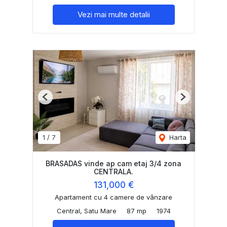
Vezi mai multe detalii
Previous
Next
1
/
7
Harta
BRASADAS vinde ap cam etaj 3/4 zona
CENTRALA.
131,000 €
Apartament cu 4 camere de vânzare
Central, Satu Mare
87 mp
1974