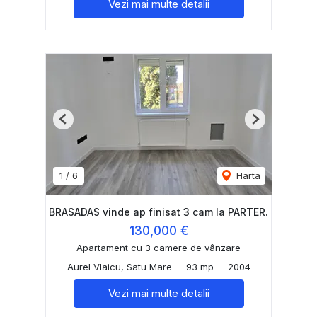
Vezi mai multe detalii
Previous
Next
1
/
6
Harta
BRASADAS vinde ap finisat 3 cam la PARTER.
130,000 €
Apartament cu 3 camere de vânzare
Aurel Vlaicu, Satu Mare
93 mp
2004
Vezi mai multe detalii