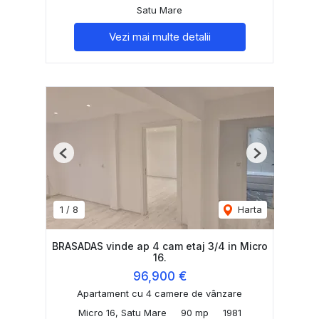
Satu Mare
Vezi mai multe detalii
Previous
Next
1
/
8
Harta
BRASADAS vinde ap 4 cam etaj 3/4 in Micro
16.
96,900 €
Apartament cu 4 camere de vânzare
Micro 16, Satu Mare
90 mp
1981