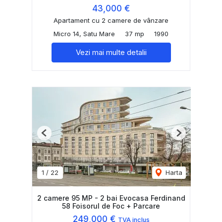
43,000 €
Apartament cu 2 camere de vânzare
Micro 14, Satu Mare
37 mp
1990
Vezi mai multe detalii
Previous
Next
1
/
22
Harta
2 camere 95 MP - 2 bai Evocasa Ferdinand
58 Foisorul de Foc + Parcare
249,000 €
TVA inclus