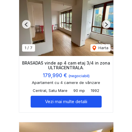
Previous
Next
1
/
7
Harta
BRASADAS vinde ap 4 cam etaj 3/4 in zona
ULTRACENTRALA.
179,990 €
(negociabil)
Apartament cu 4 camere de vânzare
Central, Satu Mare
90 mp
1992
Vezi mai multe detalii