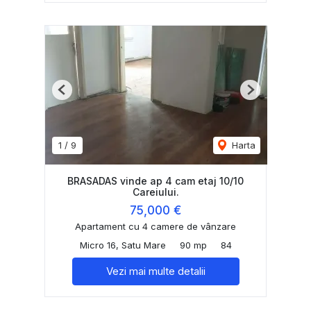
Previous
Next
1
/
9
Harta
BRASADAS vinde ap 4 cam etaj 10/10
Careiului.
75,000 €
Apartament cu 4 camere de vânzare
Micro 16, Satu Mare
90 mp
84
Vezi mai multe detalii