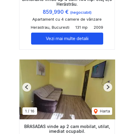
Herăstrău.
859,990 €
(negociabil)
Apartament cu 4 camere de vânzare
Herastrau, Bucuresti
131 mp
2009
Vezi mai multe detalii
Previous
Next
1
/
16
Harta
BRASADAS vinde ap 2 cam mobilat, utilat,
imediat ocupabil.