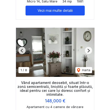
Micro 14, Satu Mare
34 mp
1981
Vezi mai multe detalii
Previous
Next
1
/
8
Harta
Vând apartament deosebit, situat într-o
zonă semicentrală, liniștită și foarte plăcută,
ideal pentru cei care își doresc confort și
intimitate.
148,000 €
Apartament cu 4 camere de vânzare