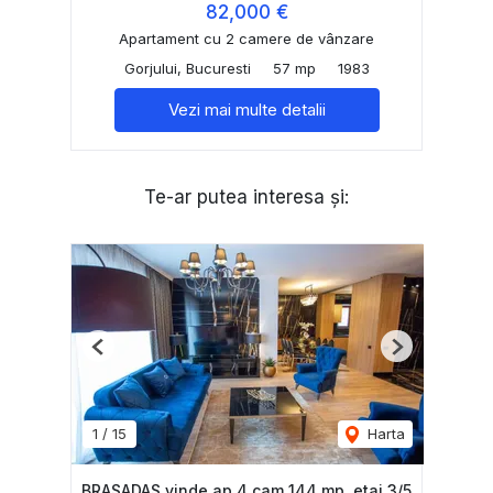
82,000 €
Apartament cu 2 camere de vânzare
Gorjului, Bucuresti
57 mp
1983
Vezi mai multe detalii
Te-ar putea interesa și:
Previous
Next
1
/
15
Harta
BRASADAS vinde ap 4 cam 144 mp. etaj 3/5