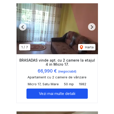
Previous
Next
1
/
7
Harta
BRASADAS vinde apt. cu 2 camere la etajul
4 in Micro 17.
66,990 €
(negociabil)
Apartament cu 2 camere de vânzare
Micro 17, Satu Mare
50 mp
1982
Vezi mai multe detalii