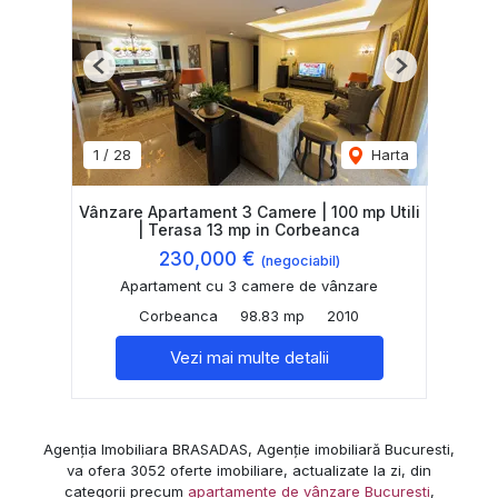
Previous
Next
1
/
28
Harta
Vânzare Apartament 3 Camere | 100 mp Utili
| Terasa 13 mp in Corbeanca
230,000 €
(negociabil)
Apartament cu 3 camere de vânzare
Corbeanca
98.83 mp
2010
Vezi mai multe detalii
Agenția Imobiliara BRASADAS, Agenție imobiliară Bucuresti,
va ofera 3052 oferte imobiliare, actualizate la zi, din
categorii precum
apartamente de vânzare Bucuresti
,