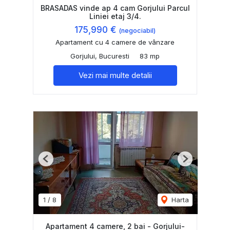
BRASADAS vinde ap 4 cam Gorjului Parcul
Liniei etaj 3/4.
175,990 €
(negociabil)
Apartament cu 4 camere de vânzare
Gorjului, Bucuresti
83 mp
Vezi mai multe detalii
Previous
Next
1
/
8
Harta
Apartament 4 camere, 2 bai - Gorjului-