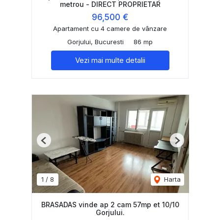
metrou - DIRECT PROPRIETAR
96,500 €
Apartament cu 4 camere de vânzare
Gorjului, Bucuresti
86 mp
Vezi mai multe detalii
Previous
Next
1
/
8
Harta
BRASADAS vinde ap 2 cam 57mp et 10/10
Gorjului.