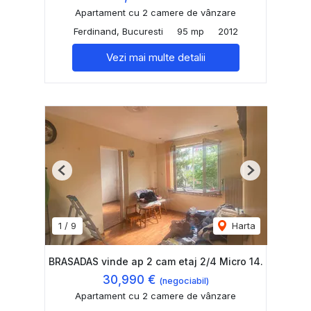
Apartament cu 2 camere de vânzare
Ferdinand, Bucuresti
95 mp
2012
Vezi mai multe detalii
Previous
Next
1
/
9
Harta
BRASADAS vinde ap 2 cam etaj 2/4 Micro 14.
30,990 €
(negociabil)
Apartament cu 2 camere de vânzare